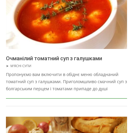
Очманілий томатний суп з галушками
2019-
➤
М'ЯСНІ СУПИ
03-
Пропонуємо вам включити в обіднє меню обладнаний
29
томатний суп з галушками. Приголомшливо смачний суп з
болгарським перцем і томатами припаде до душі