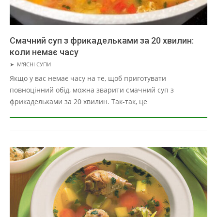
Смачний суп з фрикадельками за 20 хвилин:
коли немає часу
2019-
➤
М'ЯСНІ СУПИ
03-
Якщо у вас немає часу на те, щоб приготувати
27
повноцінний обід, можна зварити смачний суп з
фрикадельками за 20 хвилин. Так-так, це