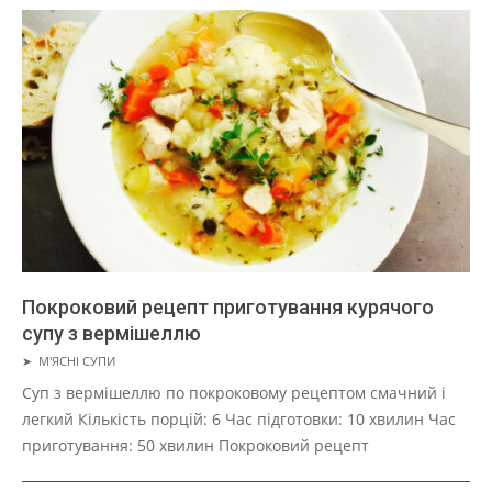
Покроковий рецепт приготування курячого
супу з вермішеллю
2019-
➤
М'ЯСНІ СУПИ
01-
Суп з вермішеллю по покроковому рецептом смачний і
22
легкий Кількість порцій: 6 Час підготовки: 10 хвилин Час
приготування: 50 хвилин Покроковий рецепт