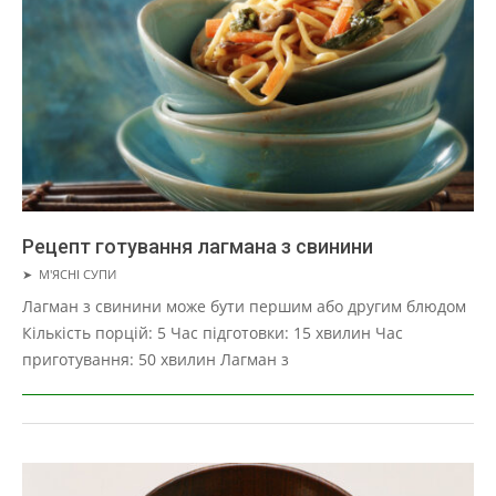
Рецепт готування лагмана з свинини
2019-
➤
М'ЯСНІ СУПИ
01-
Лагман з свинини може бути першим або другим блюдом
22
Кількість порцій: 5 Час підготовки: 15 хвилин Час
приготування: 50 хвилин Лагман з