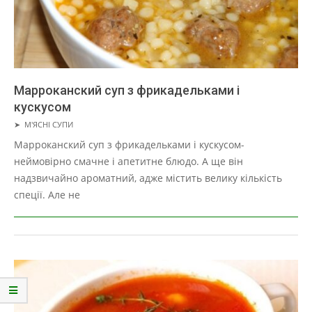
Марроканский суп з фрикадельками і
кускусом
2019-
➤
М'ЯСНІ СУПИ
03-
Марроканский суп з фрикадельками і кускусом-
29
неймовірно смачне і апетитне блюдо. А ще він
надзвичайно ароматний, адже містить велику кількість
спеції. Але не