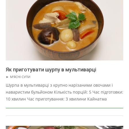
Як приготувати шурпу в мультиварці
2019-
➤
М'ЯСНІ СУПИ
01-
Шурпа в мультиварці з крупно нарізаними овочами і
22
наваристим бульйоном Кількість порцій: 5 Час підготовки:
10 хвилин Час приготування: 3 хвилини Кайнатма