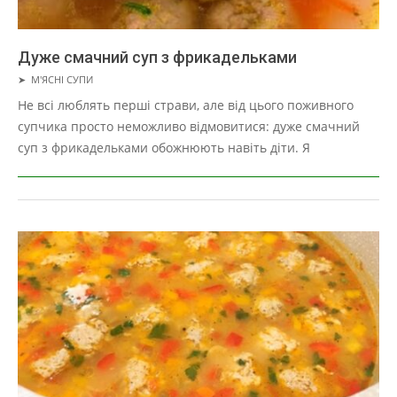
Дуже смачний суп з фрикадельками
2019-
➤
М'ЯСНІ СУПИ
03-
Не всі люблять перші страви, але від цього поживного
27
супчика просто неможливо відмовитися: дуже смачний
суп з фрикадельками обожнюють навіть діти. Я