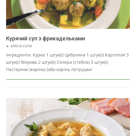
Курячий суп з фрикадельками
2019-
➤
М'ЯСНІ СУПИ
01-
Інгредієнти: Курка 1 штук(і) Цибулина 1 штук(і) Картопля 3
22
штук(і) Морква 2 штук(і) Селера (стебла) 3 штук(і)
Пастернак (корінь) (або корінь петрушки