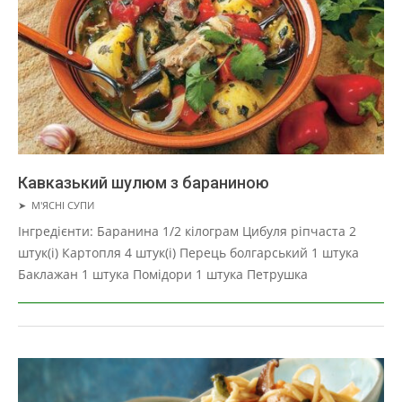
Кавказький шулюм з бараниною
2019-
➤
М'ЯСНІ СУПИ
01-
Інгредієнти: Баранина 1/2 кілограм Цибуля ріпчаста 2
22
штук(і) Картопля 4 штук(і) Перець болгарський 1 штука
Баклажан 1 штука Помідори 1 штука Петрушка