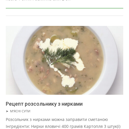
Рецепт розсольнику з нирками
2019-
➤
М'ЯСНІ СУПИ
01-
Розсольник з нирками можна заправити сметаною
22
Інгредієнти: Нирки яловичі 400 грамів Картопля 3 штук(і)