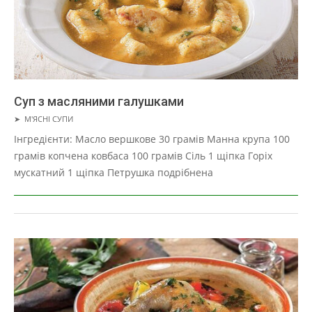
Суп з масляними галушками
2019-
➤
М'ЯСНІ СУПИ
01-
Інгредієнти: Масло вершкове 30 грамів Манна крупа 100
22
грамів копчена ковбаса 100 грамів Сіль 1 щіпка Горіх
мускатний 1 щіпка Петрушка подрібнена