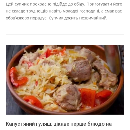
03-
Цей супчик прекрасно підійде до обіду. Приготувати його
27
не складе труднощів навіть молодої господині, а смак вас
обов’язково порадує. Супчик досить незвичайний,
Капустяний гуляш: цікаве перше блюдо на