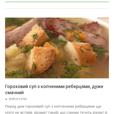
Гороховий суп з копченими реберцями, дуже
смачний
2019-
➤
М'ЯСНІ СУПИ
03-
Перед цим гороховий суп з копченими реберцями ще
27
ніхто не встояв. Аромат такий, що слинки течуть рікою! А