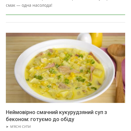
смак — одна насолода!
Неймовірно смачний кукурудзяний суп з
беконом: готуємо до обіду
2019-
➤
М'ЯСНІ СУПИ