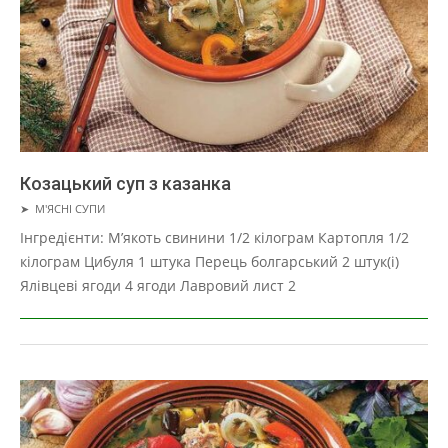
Козацький суп з казанка
2019-
➤
М'ЯСНІ СУПИ
01-
Інгредієнти: М’якоть свинини 1/2 кілограм Картопля 1/2
22
кілограм Цибуля 1 штука Перець болгарський 2 штук(і)
Ялівцеві ягоди 4 ягоди Лавровий лист 2