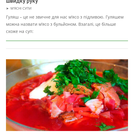
швидку руку
2019-
➤
М'ЯСНІ СУПИ
03-
Гуляш – це не звичне для нас м’ясо з підливою. Гуляшем
27
можна назвати м’ясо з бульйоном. Взагалі, це більше
схоже на суп: