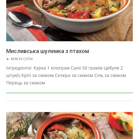
Мисливська шулемка з птахом
2019-
➤
М'ЯСНІ СУПИ
01-
Інгредієнти: Курка 1 кілограм Сало 50 грамів Цибуля 2
22
штук(і) Кріп за смаком Селера за смаком Сіль за смаком
Перець за смаком