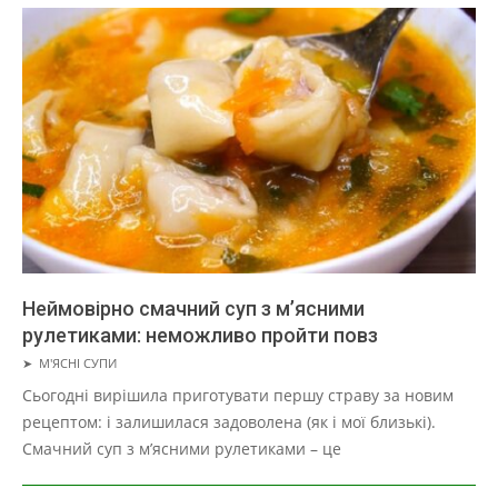
Неймовірно смачний суп з м’ясними
рулетиками: неможливо пройти повз
2019-
➤
М'ЯСНІ СУПИ
03-
Сьогодні вирішила приготувати першу страву за новим
29
рецептом: і залишилася задоволена (як і мої близькі).
Смачний суп з м’ясними рулетиками – це