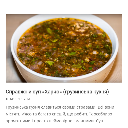
Справжній суп «Харчо» (грузинська кухня)
2019-
➤
М'ЯСНІ СУПИ
03-
Грузинська кухня славиться своїми стравами. Всі вони
29
містять м’ясо та багато спецій, що робить їх особливо
ароматними і просто неймовірно смачними. Суп