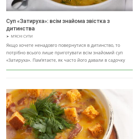
Суп «Затируха»: всім знайома звістка з
дитинства
2019-
➤
М'ЯСНІ СУПИ
03-
Якщо хочете ненадовго повернутися в дитинство, то
29
потрібно всього лише приготувати всім знайомий суп
«Затируха». Пам’ятаєте, як часто його давали в садочку