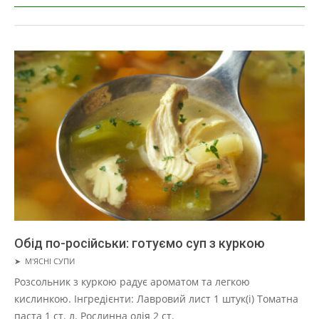
Обід по-російськи: готуємо суп з куркою
2019-
➤
М'ЯСНІ СУПИ
01-
Розсольник з куркою радує ароматом та легкою
22
кислинкою. Інгредієнти: Лавровий лист 1 штук(і) Томатна
паста 1 ст. л. Рослинна олія 2 ст.