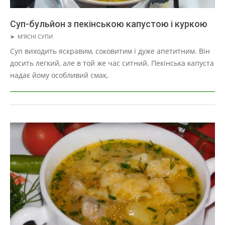
Суп-бульйон з пекінською капустою і куркою
2019-
➤
М'ЯСНІ СУПИ
03-
Суп виходить яскравим, соковитим і дуже апетитним. Він
29
досить легкий, але в той же час ситний. Пекінська капуста
надає йому особливий смак,