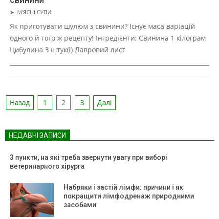
2019-
➤
М'ЯСНІ СУПИ
01-
Як приготувати шулюм з свинини? Існує маса варіацій
22
одного й того ж рецепту! Інгредієнти: Свинина 1 кілограм
Цибулина 3 штук(і) Лавровий лист
Пагінація
Назад
1
2
3
Далі
записів
НЕДАВНІ ЗАПИСИ
3 пункти, на які треба звернути увагу при виборі
ветеринарного хірурга
Набряки і застій лімфи: причини і як
покращити лімфодренаж природними
засобами