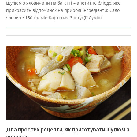
01-
Шулюм з яловичини на багатті – апетитне блюдо, яке
22
прикрасить відпочинок на природі Інгредієнти: Сало
яловиче 150 грамів Картопля 3 штук(і) Суміш
Два простих рецепти, як приготувати шулюм з
свинини