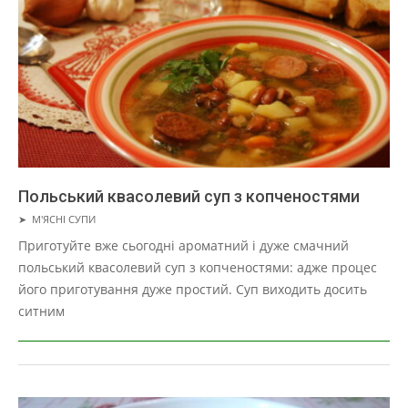
Польський квасолевий суп з копченостями
2019-
➤
М'ЯСНІ СУПИ
03-
Приготуйте вже сьогодні ароматний і дуже смачний
29
польський квасолевий суп з копченостями: адже процес
його приготування дуже простий. Суп виходить досить
ситним