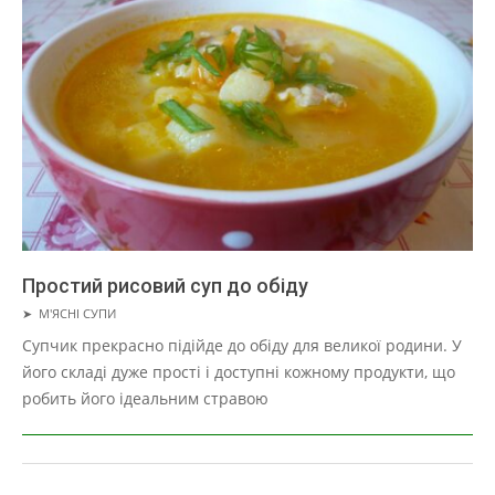
Простий рисовий суп до обіду
2019-
➤
М'ЯСНІ СУПИ
03-
Супчик прекрасно підійде до обіду для великої родини. У
29
його складі дуже прості і доступні кожному продукти, що
робить його ідеальним стравою