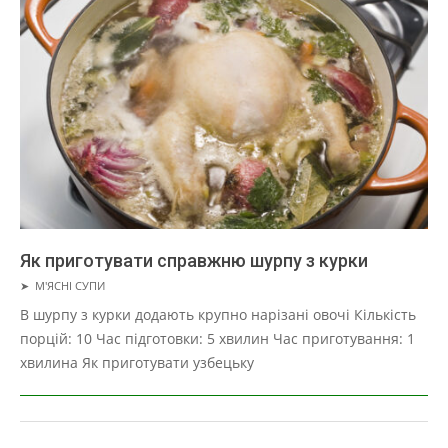
Як приготувати справжню шурпу з курки
2019-
➤
М'ЯСНІ СУПИ
01-
В шурпу з курки додають крупно нарізані овочі Кількість
22
порцій: 10 Час підготовки: 5 хвилин Час приготування: 1
хвилина Як приготувати узбецьку