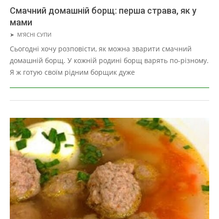
Смачний домашній борщ: перша страва, як у
мами
2019-
➤
М'ЯСНІ СУПИ
03-
Сьогодні хочу розповісти, як можна зварити смачний
27
домашній борщ. У кожній родині борщ варять по-різному.
Я ж готую своїм рідним борщик дуже