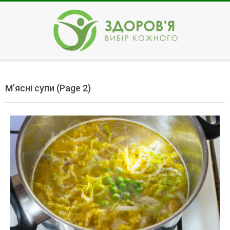
Skip
to
content
ЗДОРОВ'Я
Secondary
Navigation
М’ясні супи
(Page 2)
Menu