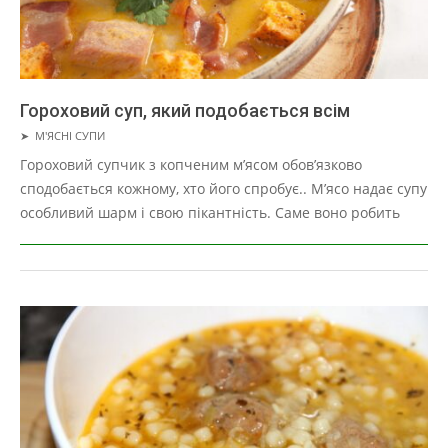
Гороховий суп, який подобається всім
2019-
➤
М'ЯСНІ СУПИ
03-
Гороховий супчик з копченим м’ясом обов’язково
29
сподобається кожному, хто його спробує.. М’ясо надає супу
особливий шарм і свою пікантність. Саме воно робить