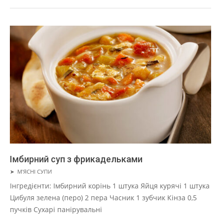
Імбирний суп з фрикадельками
2019-
➤
М'ЯСНІ СУПИ
01-
Інгредієнти: Імбирний корінь 1 штука Яйця курячі 1 штука
22
Цибуля зелена (перо) 2 пера Часник 1 зубчик Кінза 0,5
пучків Сухарі панірувальні