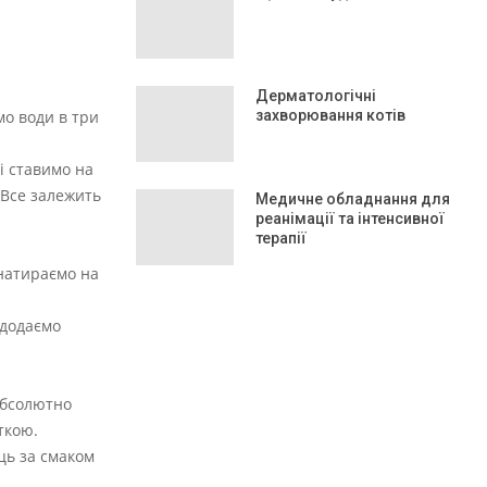
Дерматологічні
мо води в три
захворювання котів
і ставимо на
 Все залежить
Медичне обладнання для
реанімації та інтенсивної
терапії
 натираємо на
 додаємо
абсолютно
ткою.
ць за смаком