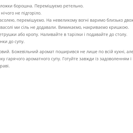
ї ложки борошна. Перемішуємо ретельно.
ічого не підгоріло.
асолею, перемішуємо. На невеликому вогні варимо близько двох
 квасолі ми сіль не додавали. Вимикаємо, накриваємо кришкою.
етрушки або кропу. Наливайте в тарілки і подавайте до столу.
нки до супу.
вий. Божевільний аромат поширився не лише по всій кухні, але 
ку гарячого ароматного супу. Готуйте завжди із задоволенням і
раві.