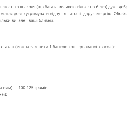
еності та квасоля (що багата великою кількістю білка) дуже доб
магає довго утримувати відчуття ситості, дарує енергію. Обов’я
льки ви, але і ваші близькі.
н стакан (можна замінити 1 банкою консервованої квасолі);
и ним) — 100-125 грамів;
еї);