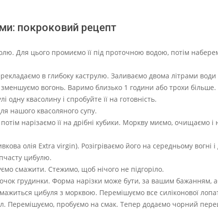
ми: покроковий рецепт
олю. Для цього промиємо її під проточною водою, потім набере
рекладаємо в глибоку каструлю. Заливаємо двома літрами води 
м зменшуємо вогонь. Варимо близько 1 години або трохи більше.
улі одну квасолину і спробуйте її на готовність.
ля нашого квасоляного супу.
потім нарізаємо її на дрібні кубики. Моркву миємо, очищаємо і
ова олія Extra virgin). Розігріваємо його на середньому вогні і
іпчасту цибулю.
ємо смажити. Стежимо, щоб нічого не підгоріло.
точок грудинки. Форма нарізки може бути, за вашим бажанням, 
 смажиться цибуля з морквою. Перемішуємо все силіконової лопа
іл. Перемішуємо, пробуємо на смак. Тепер додаємо чорний пере