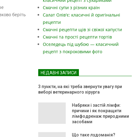
класичний рецепт з сухариками
ре
Смачні супи з різних країн
зково беріть
Салат Олів'є: класичні й оригінальні
рецепти
Смачні рецепти щів зі свіжої капусти
Смачні та прості рецепти тортів
Оселедець під шубою — класичний
рецепт з покроковими фото
НЕДАВНІ ЗАПИСИ
3 пункти, на які треба звернути увагу при
виборі ветеринарного хірурга
Набряки і застій лімфи:
причини і як покращити
лімфодренаж природними
засобами
Що таке лудоманія?