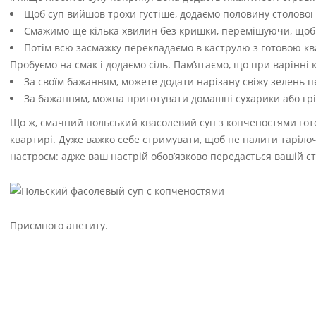
Щоб суп вийшов трохи густіше, додаємо половину столово
Смажимо ще кілька хвилин без кришки, перемішуючи, щоб н
Потім всю засмажку перекладаємо в каструлю з готовою кв
Пробуємо на смак і додаємо сіль. Пам’ятаємо, що при варінні
За своїм бажанням, можете додати нарізану свіжу зелень п
За бажанням, можна приготувати домашні сухарики або грі
Що ж, смачний польський квасолевий суп з копченостями гото
квартирі. Дуже важко себе стримувати, щоб не налити тарілоч
настроєм: адже ваш настрій обов’язково передасться вашій ст
Приємного апетиту.