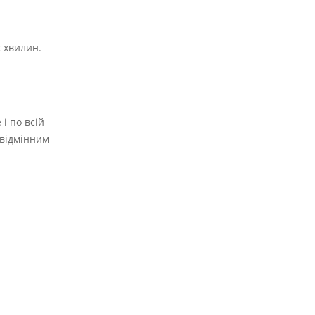
 хвилин.
і по всій
 відмінним