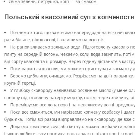
свіжа зелень: петрушка, кріп — за смаком.
Польський квасолевий суп з копченостя
Почнемо з того, що замочимо напередодні на всю ніч квас
рази більше, ніж квасолі, і залишимо на всю ніч.
На ранок зливаємо залишки води. Підготовлену квасолю пе
плиту на середній вогонь. Чекаємо, коли вода закипить, поті
від сорту квасолі та її розміру. Через годину дістаньте з кастр
Поки вариться квасоля, ми можемо приготувати засмажку д
Беремо цибулину, очищаємо. Розрізаємо на дві половинки, 
крупній тертці.
У глибоку сковороду наливаємо рослинне масло (у мене оливк
спершу підготовлену натерту моркву, потім, через хвилину, р
Перемішуємо все лопаткою і на невеликому вогні продовжу
Поки все смажиться, ми нарізаємо копчену ковбаску і шма
будь-яка. Потім всі разом відправляємо на сковороду, де вже
Додаємо томатний соус або кетчуп: можна розбавити навп
і, якщо любите, суху паприку: вона додасть пікантності страві.