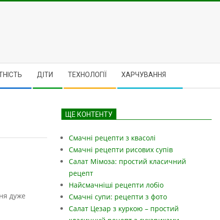
ТНІСТЬ
ДІТИ
ТЕХНОЛОГІЇ
ХАРЧУВАННЯ
ЩЕ КОНТЕНТУ
Смачні рецепти з квасолі
Смачні рецепти рисових супів
Салат Мімоза: простий класичний
рецепт
Найсмачніші рецепти лобіо
ня дуже
Смачні супи: рецепти з фото
Салат Цезар з куркою – простий