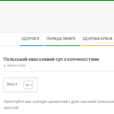
Skip
to
content
Secondary
ЗДОРОВ’Я
ПОРАДА ЛІКАРЯ
ЗДОРОВА КРАСА
Navigation
Menu
Польський квасолевий суп з копченостями
➤
М'ЯСНІ СУПИ
Зміст
Приготуйте вже сьогодні ароматний і дуже смачний польськи
простий.