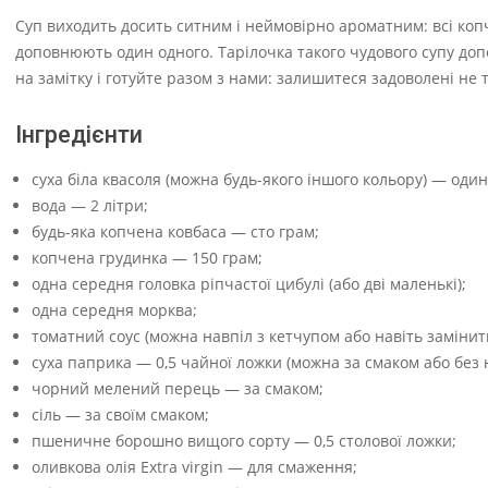
Суп виходить досить ситним і неймовірно ароматним: всі копч
доповнюють один одного. Тарілочка такого чудового супу допо
на замітку і готуйте разом з нами: залишитеся задоволені не ті
Інгредієнти
суха біла квасоля (можна будь-якого іншого кольору) — оди
вода — 2 літри;
будь-яка копчена ковбаса — сто грам;
копчена грудинка — 150 грам;
одна середня головка ріпчастої цибулі (або дві маленькі);
одна середня морква;
томатний соус (можна навпіл з кетчупом або навіть замінит
суха паприка — 0,5 чайної ложки (можна за смаком або без н
чорний мелений перець — за смаком;
сіль — за своїм смаком;
пшеничне борошно вищого сорту — 0,5 столової ложки;
оливкова олія Extra virgin — для смаження;