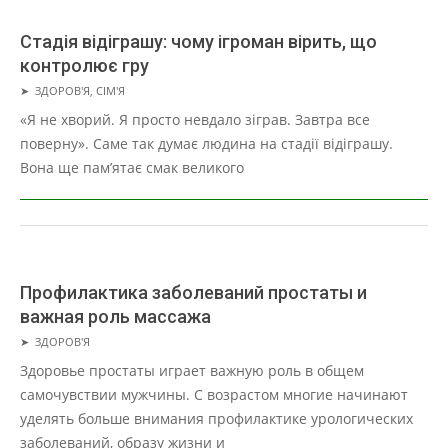
Стадія відіграшу: чому ігроман вірить, що
контролює гру
2026-
➤
ЗДОРОВ'Я
,
СІМ'Я
05-
«Я не хворий. Я просто невдало зіграв. Завтра все
30
поверну». Саме так думає людина на стадії відіграшу.
Вона ще пам’ятає смак великого
Профилактика заболеваний простаты и
важная роль массажа
2026-
➤
ЗДОРОВ'Я
05-
Здоровье простаты играет важную роль в общем
20
самочувствии мужчины. С возрастом многие начинают
уделять больше внимания профилактике урологических
заболеваний, образу жизни и