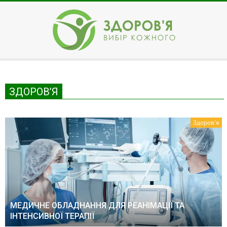
Skip
to
content
ЗДОРОВ'Я
Secondary
Navigation
Menu
ЗДОРОВ’Я
Здоров'я
МЕДИЧНЕ ОБЛАДНАННЯ ДЛЯ РЕАНІМАЦІЇ ТА
ІНТЕНСИВНОЇ ТЕРАПІЇ