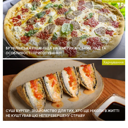
БРУКЛІНСЬКА ПІЦА: ПІЦА НА АМЕРИКАНСЬКИЙ ЛАД ТА
ОСОБЛИВОСТІ ПРИГОТУВАННЯ
Харчування
СУШІ БУРГЕР: ЗНАЙОМСТВО ДЛЯ ТИХ, ХТО ЩЕ НІКОЛИ В ЖИТТІ
НЕ КУШТУВАВ ЦЮ НЕПЕРЕВЕРШЕНУ СТРАВУ