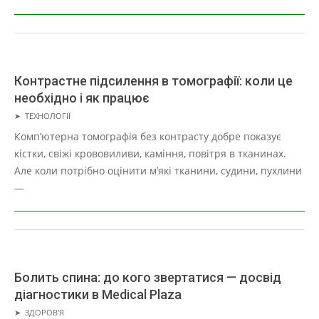
Контрастне підсилення в томографії: коли це
необхідно і як працює
2026-
➤
ТЕХНОЛОГІЇ
02-
Комп’ютерна томографія без контрасту добре показує
04
кістки, свіжі крововиливи, каміння, повітря в тканинах.
Але коли потрібно оцінити м’які тканини, судини, пухлини
—
Болить спина: до кого звертатися — досвід
діагностики в Medical Plaza
2026-
➤
ЗДОРОВ'Я