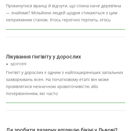
02-
Прокинутися вранці й відчути, що спина наче дерев’яна
02
— знайоме? Мільйони людей щодня стикаються з цим
неприємним станом. Хтось героїчно терпить, хтось
Лікування гінгівіту у дорослих
2025-
➤
ЗДОРОВ'Я
12-
Гінгівіт у дорослих є одним з найпоширеніших запальних
20
захворювань ясен. На початковому етапі він може
проявлятися незначною кровоточивістю або
почервонінням, які часто
Де зробити лазерну епіляцію бікіні у Львові?