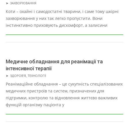
2026-
➤
ЗАХВОРЮВАННЯ
06-
Коти – охайні і самодостатні тварини, і саме тому шкірні
14
захворювання у них так легко пропустити. Вони
інстинктивно приховують дискомфорт, а залисини
Медичне обладнання для реанімації та
інтенсивної терапії
2026-
➤
ЗДОРОВ'Я
,
ТЕХНОЛОГІЇ
06-
Реанімаційне обладнання – це сукупність спеціалізованих
12
медичних пристроїв та систем, призначених для
підтримки, контролю та відновлення життєво важливих
функцій організму пацієнта у