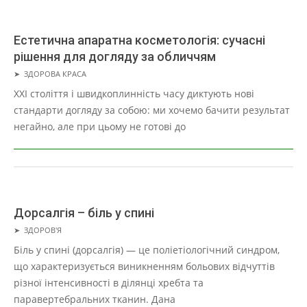
Естетична апаратна косметологія: сучасні
рішення для догляду за обличчям
2026-
➤
ЗДОРОВА КРАСА
02-
ХХІ століття і швидкоплинність часу диктують нові
25
стандарти догляду за собою: ми хочемо бачити результат
негайно, але при цьому не готові до
Дорсалгія – біль у спині
2026-
➤
ЗДОРОВ'Я
02-
Біль у спині (дорсалгія) — це поліетіологічний синдром,
11
що характеризується виникненням больових відчуттів
різної інтенсивності в ділянці хребта та
паравертебральних тканин. Дана