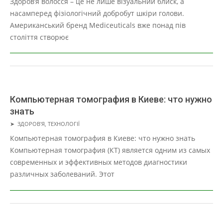
Здоров’я волосся – це не лише візуальний блиск, а
20
насамперед фізіологічний добробут шкіри голови.
Американський бренд Mediceuticals вже понад пів
століття створює
Компьютерная томография в Киеве: что нужно
знать
2026-
➤
ЗДОРОВ'Я
,
ТЕХНОЛОГІЇ
03-
Компьютерная томография в Киеве: что нужно знать
20
Компьютерная томография (КТ) является одним из самых
современных и эффективных методов диагностики
различных заболеваний. Этот