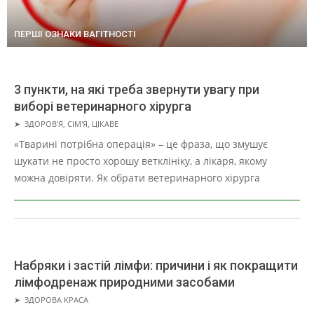
ПЕРШІ ОЗНАКИ ВАГІТНОСТІ
3 пункти, на які треба звернути увагу при
виборі ветеринарного хірурга
2026-
➤
ЗДОРОВ'Я
,
СІМ'Я
,
ЦІКАВЕ
07-
«Тварині потрібна операція» – це фраза, що змушує
23
шукати не просто хорошу ветклініку, а лікаря, якому
можна довіряти. Як обрати ветеринарного хірурга
Набряки і застій лімфи: причини і як покращити
лімфодренаж природними засобами
2026-
➤
ЗДОРОВА КРАСА