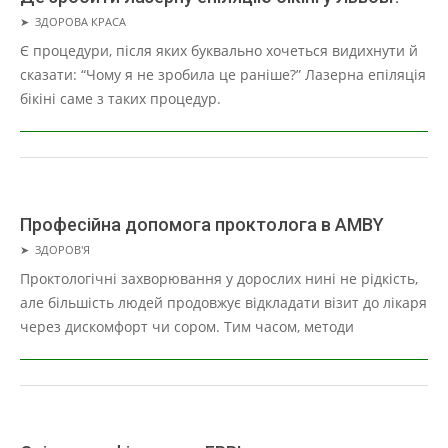
2025-
➤
ЗДОРОВА КРАСА
12-
Є процедури, після яких буквально хочеться видихнути й
10
сказати: “Чому я не зробила це раніше?” Лазерна епіляція
бікіні саме з таких процедур.
Професійна допомога проктолога в AMBY
2025-
➤
ЗДОРОВ'Я
11-
Проктологічні захворювання у дорослих нині не рідкість,
27
але більшість людей продовжує відкладати візит до лікаря
через дискомфорт чи сором. Тим часом, методи