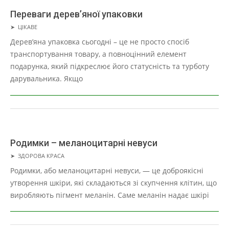
Переваги дерев’яної упаковки
2026-
➤
ЦІКАВЕ
03-
Дерев’яна упаковка сьогодні – це не просто спосіб
13
транспортування товару, а повноцінний елемент
подарунка, який підкреслює його статусність та турботу
дарувальника. Якщо
Родимки – меланоцитарні невуси
2026-
➤
ЗДОРОВА КРАСА
03-
Родимки, або меланоцитарні невуси, — це доброякісні
01
утворення шкіри, які складаються зі скупчення клітин, що
виробляють пігмент меланін. Саме меланін надає шкірі