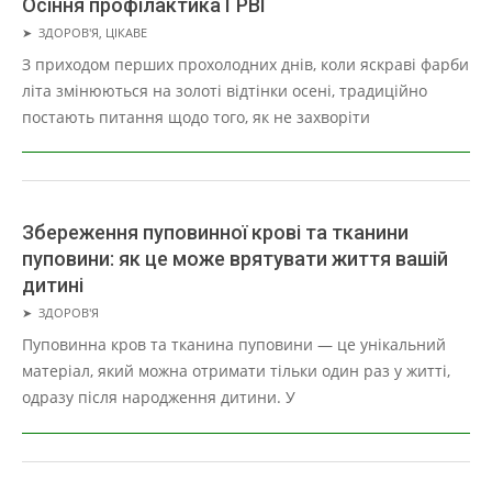
Осіння профілактика ГРВІ
2025-
➤
ЗДОРОВ'Я
,
ЦІКАВЕ
11-
З приходом перших прохолодних днів, коли яскраві фарби
21
літа змінюються на золоті відтінки осені, традиційно
постають питання щодо того, як не захворіти
Збереження пуповинної крові та тканини
пуповини: як це може врятувати життя вашій
дитині
2025-
➤
ЗДОРОВ'Я
11-
Пуповинна кров та тканина пуповини — це унікальний
17
матеріал, який можна отримати тільки один раз у житті,
одразу після народження дитини. У