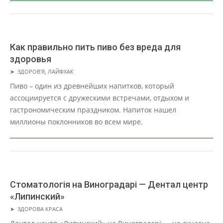
Как правильно пить пиво без вреда для
здоровья
2025-
➤
ЗДОРОВ'Я
,
ЛАЙФХАК
10-
Пиво – один из древнейших напитков, который
28
ассоциируется с дружескими встречами, отдыхом и
гастрономическим праздником. Напиток нашел
миллионы поклонников во всем мире.
Стоматологія на Виноградарі — Дентал центр
«Липинский»
2025-
➤
ЗДОРОВА КРАСА
10-