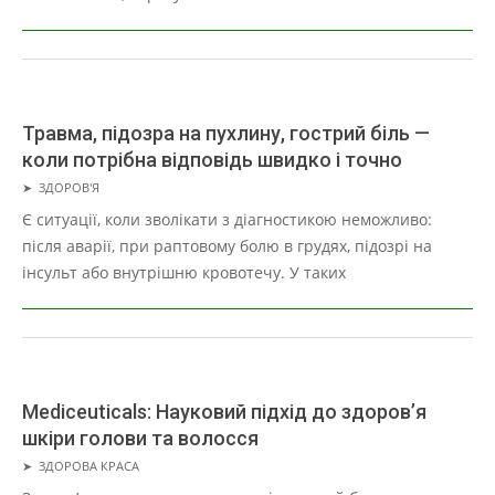
Травма, підозра на пухлину, гострий біль —
коли потрібна відповідь швидко і точно
2026-
➤
ЗДОРОВ'Я
05-
Є ситуації, коли зволікати з діагностикою неможливо:
15
після аварії, при раптовому болю в грудях, підозрі на
інсульт або внутрішню кровотечу. У таких
Mediceuticals: Науковий підхід до здоров’я
шкіри голови та волосся
2026-
➤
ЗДОРОВА КРАСА
03-