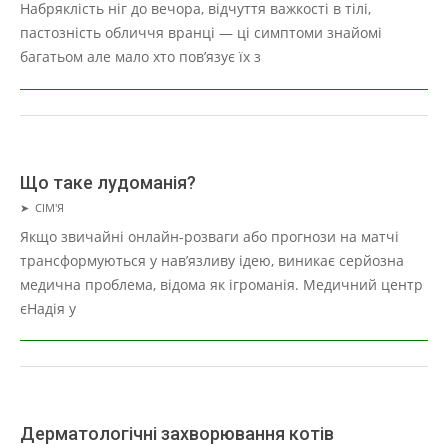
06-
Набряклість ніг до вечора, відчуття важкості в тілі,
25
пастозність обличчя вранці — ці симптоми знайомі
багатьом але мало хто пов’язує їх з
Що таке лудоманія?
2026-
➤
СІМ'Я
06-
Якщо звичайні онлайн-розваги або прогнози на матчі
24
трансформуються у нав’язливу ідею, виникає серйозна
медична проблема, відома як ігроманія. Медичний центр
єНадія у
Дерматологічні захворювання котів