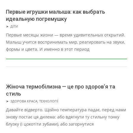
Первые игрушки малыша: как выбрать
идеальную погремушку
2025-
➤
ДІТИ
11-
Первые месяцы жизни — время удивительных открытий.
15
Малыш учится воспринимать мир, реагировать на звуки,
формы и цвета. И именно в этот период
Жіноча термобілизна — це про здоров’я та
стиль
2025-
➤
ЗДОРОВА КРАСА
,
ТЕХНОЛОГІЇ
11-
Давайте відверто. Щойно температура падає, перед нами
13
знову постає ця дилема: або вдягнути ту стильну тонку
блузку (і цокотіти зубами), або загорнутися