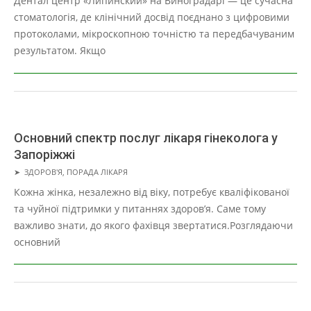
Дентал центр «Липинский» на Виноградарі — це сучасна
26
стоматологія, де клінічний досвід поєднано з цифровими
протоколами, мікроскопною точністю та передбачуваним
результатом. Якщо
Основний спектр послуг лікаря гінеколога у
Запоріжжі
2025-
➤
ЗДОРОВ'Я
,
ПОРАДА ЛІКАРЯ
10-
Кожна жінка, незалежно від віку, потребує кваліфікованої
21
та чуйної підтримки у питаннях здоров’я. Саме тому
важливо знати, до якого фахівця звертатися.Розглядаючи
основний