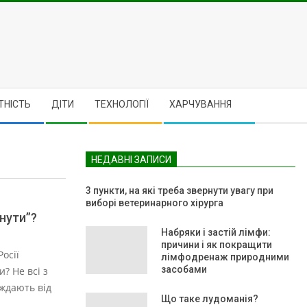
ТНІСТЬ
ДІТИ
ТЕХНОЛОГІЇ
ХАРЧУВАННЯ
НЕДАВНІ ЗАПИСИ
3 пункти, на які треба звернути увагу при
виборі ветеринарного хірурга
днути”?
Набряки і застій лімфи:
причини і як покращити
осії
лімфодренаж природними
засобами
? Не всі з
ждають від
Що таке лудоманія?