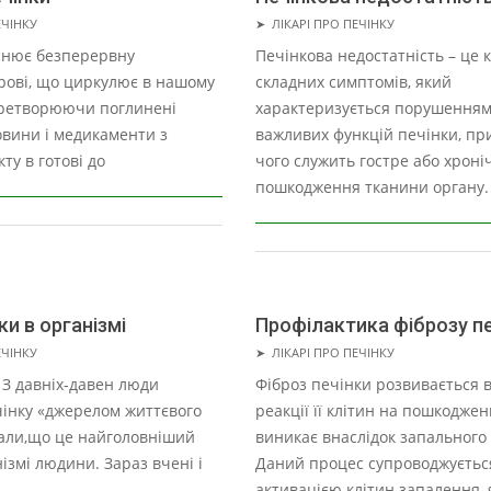
2021-
ЕЧІНКУ
➤
ЛІКАРІ ПРО ПЕЧІНКУ
07-
снює безперервну
Печінкова недостатність – це 
07
рові, що циркулює в нашому
складних симптомів, який
еретворюючи поглинені
характеризується порушенням
вини і медикаменти з
важливих функцій печінки, п
ту в готові до
чого служить гостре або хроні
пошкодження тканини органу.
ки в організмі
Профілактика фіброзу п
2021-
ЕЧІНКУ
➤
ЛІКАРІ ПРО ПЕЧІНКУ
07-
 З давніх-давен люди
Фіброз печінки розвивається 
07
інку «джерелом життєвого
реакції її клітин на пошкоджен
нали,що це найголовніший
виникає внаслідок запального
ізмі людини. Зараз вчені і
Даний процес супроводжуєтьс
активацією клітин запалення, 