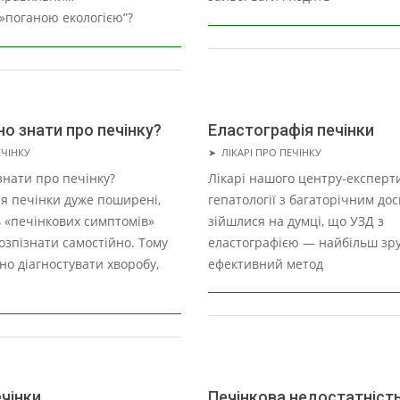
»поганою екологією”?
о знати про печінку?
Еластографія печінки
2021-
ЕЧІНКУ
➤
ЛІКАРІ ПРО ПЕЧІНКУ
07-
нати про печінку?
Лікарі нашого центру-експерти
07
я печінки дуже поширені,
гепатології з багаторічним дос
ь «печінкових симптомів»
зійшлися на думці, що УЗД з
зпізнати самостійно. Тому
еластографією — найбільш зру
но діагностувати хворобу,
ефективний метод
чінки
Печінкова недостатніст