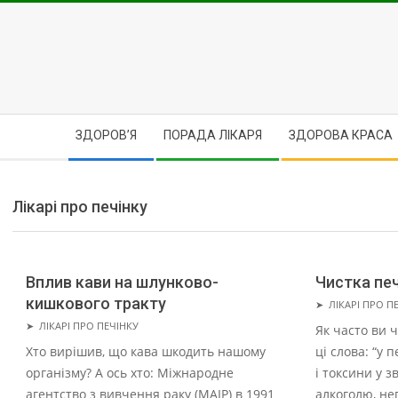
Skip
to
content
Secondary
ЗДОРОВ’Я
ПОРАДА ЛІКАРЯ
ЗДОРОВА КРАСА
Navigation
Menu
Лікарі про печінку
Вплив кави на шлунково-
Чистка печ
кишкового тракту
2021-
➤
ЛІКАРІ ПРО П
2021-
07-
➤
ЛІКАРІ ПРО ПЕЧІНКУ
Як часто ви ч
07-
07
Хто вирішив, що кава шкодить нашому
ці слова: “у
07
організму? А ось хто: Міжнародне
і токсини у з
агентство з вивчення раку (МАІР) в 1991
алкоголю, н