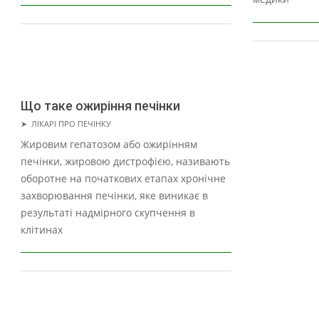
Що таке ожиріння печінки
2021-
➤
ЛІКАРІ ПРО ПЕЧІНКУ
07-
Жировим гепатозом або ожирінням
07
печінки, жировою дистрофією, називають
оборотне на початкових етапах хронічне
захворювання печінки, яке виникає в
результаті надмірного скупчення в
клітинах