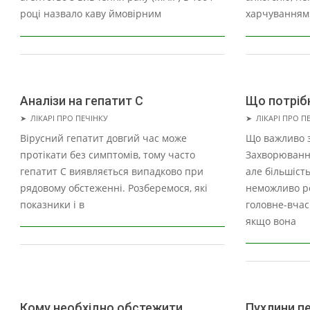
році назвало каву ймовірним
харчуванням
Аналізи на гепатит С
Що потрібн
2021-
2021-
➤
ЛІКАРІ ПРО ПЕЧІНКУ
➤
ЛІКАРІ ПРО П
07-
07-
Вірусний гепатит довгий час може
Що важливо з
07
07
протікати без симптомів, тому часто
Захворюванн
гепатит С виявляється випадково при
але більшіст
рядовому обстеженні. Розберемося, які
неможливо ро
показники і в
головне-вчас
якщо вона
Кому необхідно обстежити
Пухлини пе