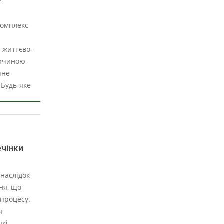
комплекс
 життєво-
ричиною
чне
 Будь-яке
ечінки
внаслідок
ня, що
 процесу.
я
які