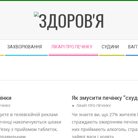
ЗДОРОВ'Я
ЗАХВОРЮВАННЯ
ЛІКАРІ ПРО ПЕЧІНКУ
CУДИНИ
ВАГІ
інки
Як змусити печінку “сху
2021-
ЕЧІНКУ
➤
ЛІКАРІ ПРО ПЕЧІНКУ
07-
уєте в телевізійній рекламі
Чи знаєте ви, що 27% жителів Р
07
 печінці накопичуються шлаки
страждають ожирінням печінки
в’язку з прийомом таблеток,
них приймають алкоголь, стра
еправильним
зайвої ваги і ходять