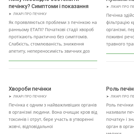
печінку? Симптоми і показання
2021-
➤
ЛІКАРІ ПРО П
2021-
07-
➤
ЛІКАРІ ПРО ПЕЧІНКУ
Печінка здій
07-
07
Як проявляються проблеми з печінкою на
фільтрацію к
07
ранньому ЕТАПІ? Початкові стадії хвороб
організмі, п
протікають практично без симптомів.
поживні речо
Слабкість, стомлюваність, зниження
травного трак
апетиту, непереносимість звичних доз
Хвороби печінки
Роль печін
2021-
2021-
➤
ЛІКАРІ ПРО ПЕЧІНКУ
➤
ЛІКАРІ ПРО П
07-
07-
Печінка є одним з найважливіших органів
Роль печінки
07
07
в організмі людини. Вона очищає кров від
називали печ
токсинів і отрут, бере участь в утворенні
початку» і з
жовчі, відповідальної
орган в орган
медики