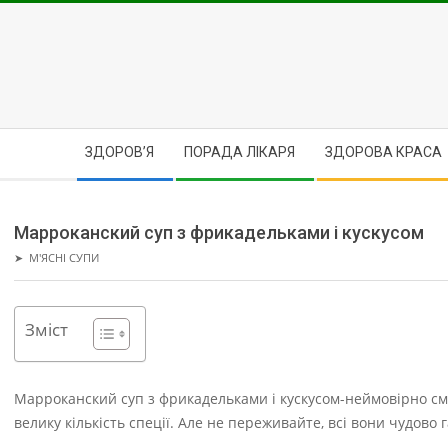
Skip
to
content
Secondary
ЗДОРОВ’Я
ПОРАДА ЛІКАРЯ
ЗДОРОВА КРАСА
Navigation
Menu
Марроканский суп з фрикадельками і кускусом
➤
М'ЯСНІ СУПИ
Зміст
Марроканский суп з фрикадельками і кускусом-неймовірно см
велику кількість спеції.
Але не переживайте, всі вони чудово