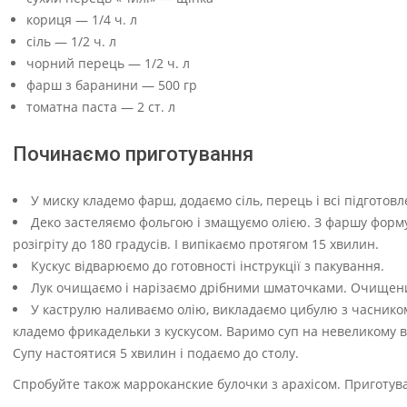
кориця — 1/4 ч. л
сіль — 1/2 ч. л
чорний перець — 1/2 ч. л
фарш з баранини — 500 гр
томатна паста — 2 ст. л
Починаємо приготування
У миску кладемо фарш, додаємо сіль, перець і всі підготовл
Деко застеляємо фольгою і змащуємо олією. З фаршу форму
розігріту до 180 градусів. І випікаємо протягом 15 хвилин.
Кускус відварюємо до готовності інструкції з пакування.
Лук очищаємо і нарізаємо дрібними шматочками. Очищен
У каструлю наливаємо олію, викладаємо цибулю з часником
кладемо фрикадельки з кускусом. Варимо суп на невеликому во
Супу настоятися 5 хвилин і подаємо до столу.
Спробуйте також марроканские булочки з арахісом. Приготува