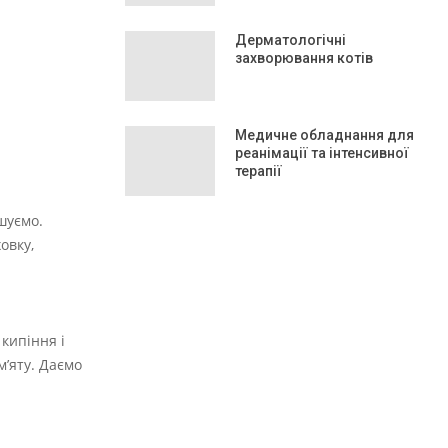
Дерматологічні
захворювання котів
Медичне обладнання для
реанімації та інтенсивної
терапії
ішуємо.
овку,
кипіння і
м’яту. Даємо