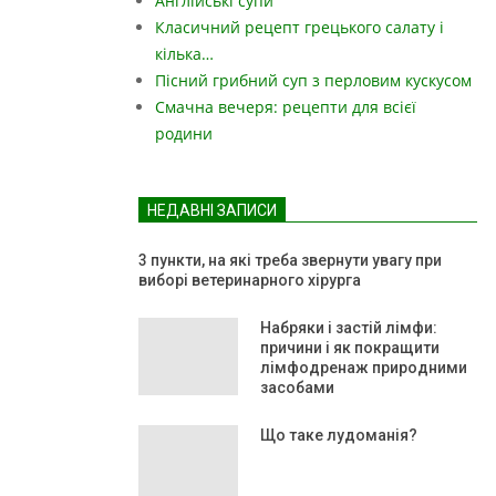
Англійські супи
Класичний рецепт грецького салату і
кілька…
Пісний грибний суп з перловим кускусом
Смачна вечеря: рецепти для всієї
родини
НЕДАВНІ ЗАПИСИ
3 пункти, на які треба звернути увагу при
виборі ветеринарного хірурга
Набряки і застій лімфи:
причини і як покращити
лімфодренаж природними
засобами
Що таке лудоманія?