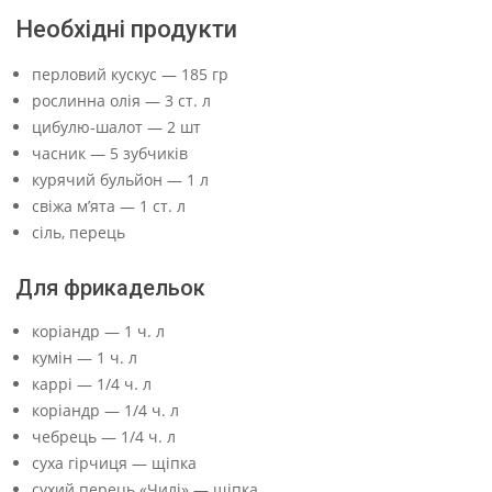
Необхідні продукти
перловий кускус — 185 гр
рослинна олія — 3 ст. л
цибулю-шалот — 2 шт
часник — 5 зубчиків
курячий бульйон — 1 л
свіжа м’ята — 1 ст. л
сіль, перець
Для фрикадельок
коріандр — 1 ч. л
кумін — 1 ч. л
каррі — 1/4 ч. л
коріандр — 1/4 ч. л
чебрець — 1/4 ч. л
суха гірчиця — щіпка
сухий перець «Чилі» — щіпка