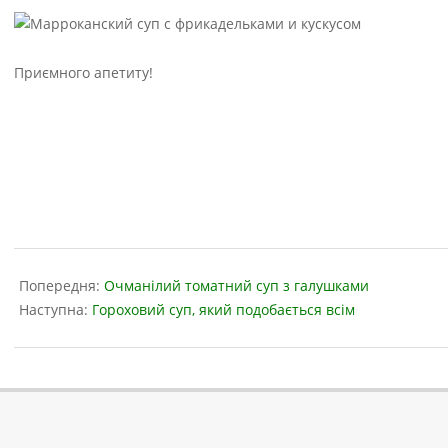
Приємного апетиту!
2019-
03-
Попередня:
Очманілий томатний суп з галушками
29
Наступна:
Гороховий суп, який подобається всім