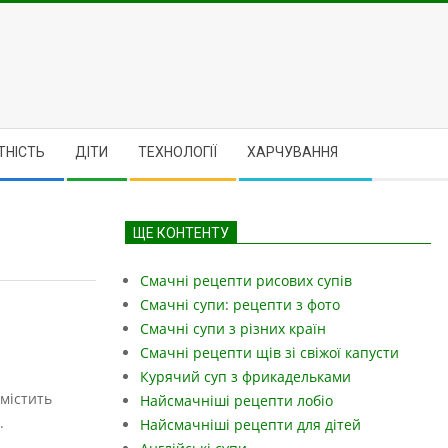
ТНІСТЬ
ДІТИ
ТЕХНОЛОГІЇ
ХАРЧУВАННЯ
ЩЕ КОНТЕНТУ
Смачні рецепти рисових супів
Смачні супи: рецепти з фото
Смачні супи з різних країн
Смачні рецепти щів зі свіжої капусти
Курячий суп з фрикадельками
містить
Найсмачніші рецепти лобіо
.
Найсмачніші рецепти для дітей