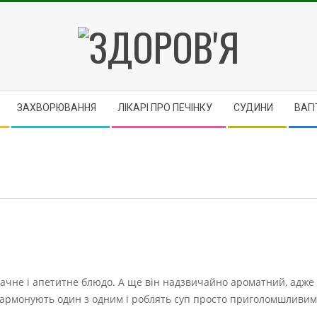
ЗДОРОВ'Я
ЗАХВОРЮВАННЯ
ЛІКАРІ ПРО ПЕЧІНКУ
CУДИНИ
ВАГІ
ачне і апетитне блюдо. А ще він надзвичайно ароматний, адже 
 гармонують один з одним і роблять суп просто приголомшливим