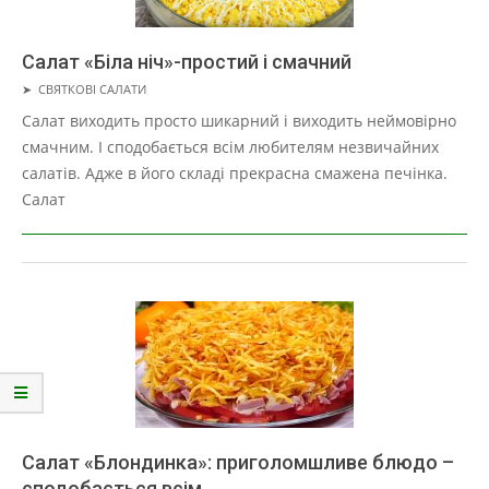
Салат «Біла ніч»-простий і смачний
2019-
➤
СВЯТКОВІ САЛАТИ
05-
Салат виходить просто шикарний і виходить неймовірно
16
смачним. І сподобається всім любителям незвичайних
салатів. Адже в його складі прекрасна смажена печінка.
Салат
Салат «Блондинка»: приголомшливе блюдо –
сподобається всім