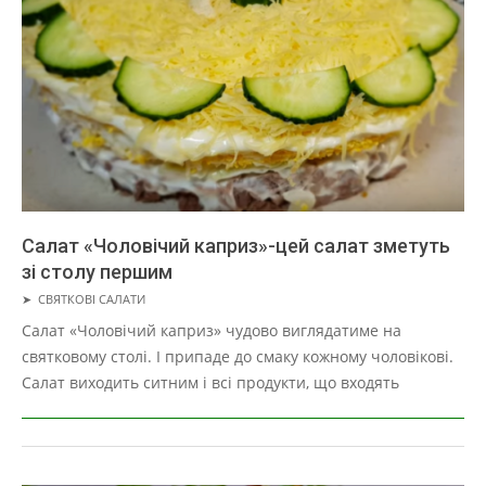
Салат «Чоловічий каприз»-цей салат зметуть
зі столу першим
2019-
➤
СВЯТКОВІ САЛАТИ
05-
Салат «Чоловічий каприз» чудово виглядатиме на
01
святковому столі. І припаде до смаку кожному чоловікові.
Салат виходить ситним і всі продукти, що входять