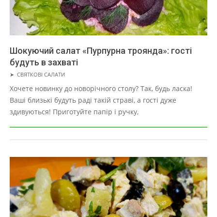
Шокуючий салат «Пурпурна троянда»: гості
будуть в захваті
2019-
➤
СВЯТКОВІ САЛАТИ
05-
Хочете новинку до новорічного столу? Так, будь ласка!
01
Ваші близькі будуть раді такій страві, а гості дуже
здивуються! Приготуйте папір і ручку,