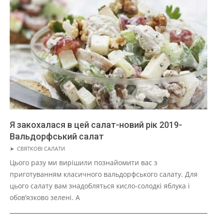
Я закохалася в цей салат-новий рік 2019-
Вальдорфський салат
2019-
➤
СВЯТКОВІ САЛАТИ
05-
Цього разу ми вирішили познайомити вас з
01
приготуванням класичного вальдорфського салату. Для
цього салату вам знадобляться кисло-солодкі яблука і
обов’язково зелені. А