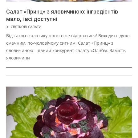
Салат «Принц» з яловичиною: інгредієнтів
мало, і всі доступні
2019-
➤
СВЯТКОВІ САЛАТИ
05-
Від такого салатику просто не відірватися! Виходить дуже
01
смачним, по-чоловічому ситним. Салат «Принц» з
яловичиною – явний конкурент салату «Олів’є». Замість
яловичини