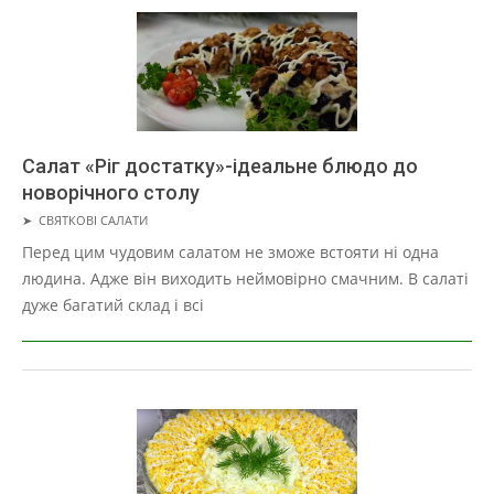
Салат «Ріг достатку»-ідеальне блюдо до
новорічного столу
2019-
➤
СВЯТКОВІ САЛАТИ
05-
Перед цим чудовим салатом не зможе встояти ні одна
16
людина. Адже він виходить неймовірно смачним. В салаті
дуже багатий склад і всі