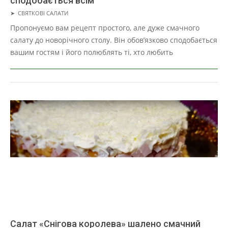
сподобається всім
2019-
➤
СВЯТКОВІ САЛАТИ
05-
Пропонуємо вам рецепт простого, але дуже смачного
02
салату до новорічного столу. Він обов’язково сподобається
вашим гостям і його полюблять ті, хто любить
Салат «Снігова королева» шалено смачний