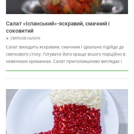
Салат «Іспанський»-яскравий, смачний і
соковитий
2019-
➤
СВЯТКОВІ САЛАТИ
05-
Салат виходить яскравим, смачним і ідеально підійде до
02
святкового столу. Готувати його краще всього порційно в
невеликих креманках. Салат приголомшливо виглядає і