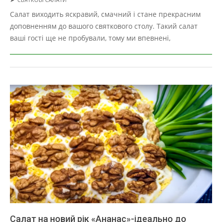
05-
Салат виходить яскравий, смачний і стане прекрасним
01
доповненням до вашого святкового столу. Такий салат
ваші гості ще не пробували, тому ми впевнені,
Салат на новий рік «Ананас»-ідеально до