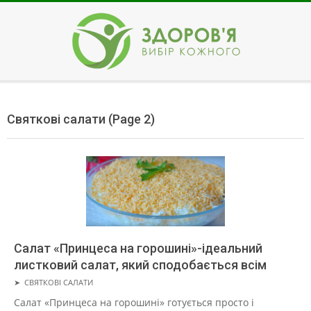
Skip
to
content
ЗДОРОВ'Я
Secondary
Navigation
Святкові салати
(Page 2)
Menu
Салат «Принцеса на горошині»-ідеальний
листковий салат, який сподобається всім
2019-
➤
СВЯТКОВІ САЛАТИ
05-
Салат «Принцеса на горошині» готується просто і