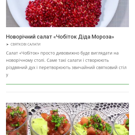
Новорічний салат «Чобіток Діда Мороза»
2019-
➤
СВЯТКОВІ САЛАТИ
05-
Салат «Чобіток» просто дивовижно буде виглядати на
01
новорічному столі. Саме такі салати і створюють
різдвяний дух і перетворюють звичайний святковий стіл
у