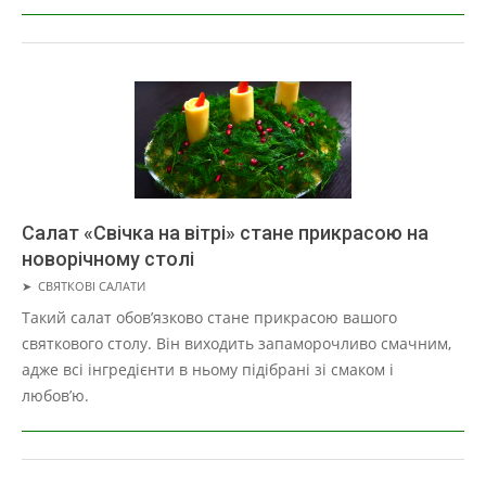
Салат «Свічка на вітрі» стане прикрасою на
новорічному столі
2019-
➤
СВЯТКОВІ САЛАТИ
05-
Такий салат обов’язково стане прикрасою вашого
16
святкового столу. Він виходить запаморочливо смачним,
адже всі інгредієнти в ньому підібрані зі смаком і
любов’ю.