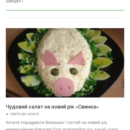
швидко і
Чудовий салат на новий рік «Свинка»
2019-
➤
СВЯТКОВІ САЛАТИ
05-
Хочете порадувати близьких і гостей на новий рік
01
незвичайним блюдом? Тоді приготуйте ось такий салат