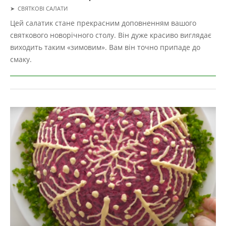
2019-
➤
СВЯТКОВІ САЛАТИ
05-
Цей салатик стане прекрасним доповненням вашого
02
святкового новорічного столу. Він дуже красиво виглядає
виходить таким «зимовим». Вам він точно припаде до
смаку.