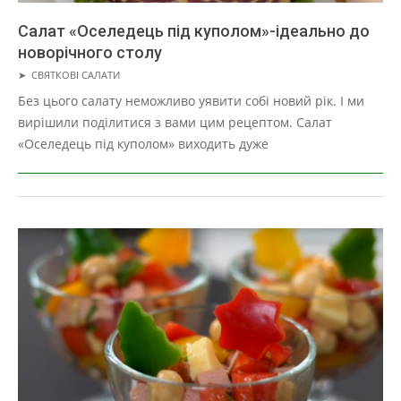
Салат «Оселедець під куполом»-ідеально до
новорічного столу
2019-
➤
СВЯТКОВІ САЛАТИ
05-
Без цього салату неможливо уявити собі новий рік. І ми
02
вирішили поділитися з вами цим рецептом. Салат
«Оселедець під куполом» виходить дуже