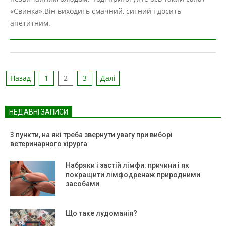
«Свинка».Він виходить смачний, ситний і досить
апетитним.
Пагінація
Назад
1
2
3
Далі
записів
НЕДАВНІ ЗАПИСИ
3 пункти, на які треба звернути увагу при виборі
ветеринарного хірурга
Набряки і застій лімфи: причини і як
покращити лімфодренаж природними
засобами
Що таке лудоманія?