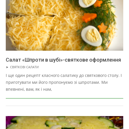
Салат «Шпроти в шубі»-святкове оформлення
2019-
➤
СВЯТКОВІ САЛАТИ
05-
І ще один рецепт класного салатику до святкового столу. І
01
приготувати ми його пропонуємо зі шпротами. Ми
впевнені, вам, як і нам,