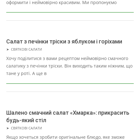
оформити і неймовірно красивим. Ми пропонуємо
Салат з печінки тріски з яблуком і горіхами
2019-
➤
СВЯТКОВІ САЛАТИ
05-
Хочу поділитися з вами рецептом неймовірно смачного
02
салатику з печінки тріски. Він виходить таким ніжним, що
тане у роті. А ще в
Шалено смачний салат «Хмарка»: прикрасить
будь-який стіл
2019-
➤
СВЯТКОВІ САЛАТИ
05-
Якщо хочеться зробити оригінальне блюдо, яке зможе