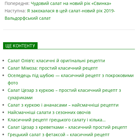
05-
Попередня:
Чудовий салат на новий рік «Свинка»
01
Наступна:
Я закохалася в цей салат-новий рік 2019-
Вальдорфський салат
ЩЕ КОНТЕНТУ
Салат Олів'є: класичні й оригінальні рецепти
Салат Мімоза: простий класичний рецепт
Оселедець під шубою — класичний рецепт з покроковими
фото
Салат Цезар з куркою – простий класичний рецепт з
сухариками
Салат з куркою і ананасами – найсмачніші рецепти
Найсмачніші салати з сезонних овочів
Класичний рецепт грецького салату і кілька…
Салат Цезар з креветками – класичний простий рецепт
Грецький салат з фетаксой – класичний рецепт