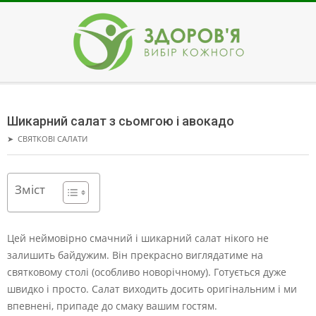
Skip
to
content
ЗДОРОВ'Я
Secondary
Navigation
Шикарний салат з сьомгою і авокадо
Menu
➤
СВЯТКОВІ САЛАТИ
Зміст
Цей неймовірно смачний і шикарний салат нікого не
залишить байдужим. Він прекрасно виглядатиме на
святковому столі (особливо новорічному).
Готується дуже
швидко і просто. Салат виходить досить оригінальним і ми
впевнені, припаде до смаку вашим гостям.