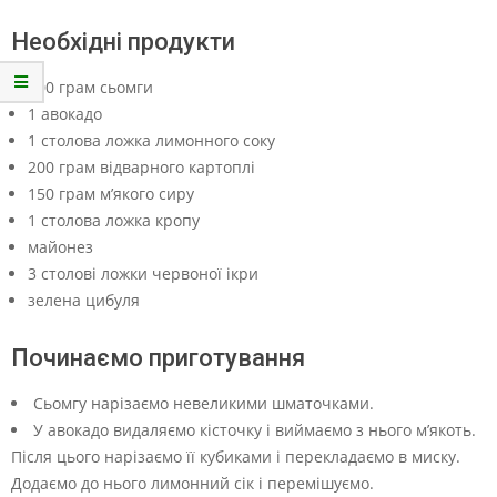
Необхідні продукти
200 грам сьомги
1 авокадо
1 столова ложка лимонного соку
200 грам відварного картоплі
150 грам м’якого сиру
1 столова ложка кропу
майонез
3 столові ложки червоної ікри
зелена цибуля
Починаємо приготування
Сьомгу нарізаємо невеликими шматочками.
У авокадо видаляємо кісточку і виймаємо з нього м’якоть.
Після цього нарізаємо її кубиками і перекладаємо в миску.
Додаємо до нього лимонний сік і перемішуємо.