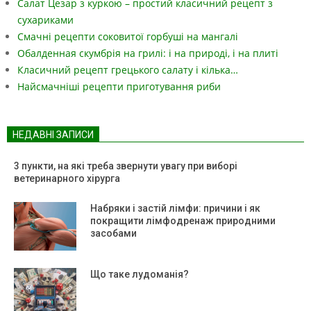
Салат Цезар з куркою – простий класичний рецепт з
сухариками
Смачні рецепти соковитої горбуші на мангалі
Обалденная скумбрія на грилі: і на природі, і на плиті
Класичний рецепт грецького салату і кілька…
Найсмачніші рецепти приготування риби
НЕДАВНІ ЗАПИСИ
3 пункти, на які треба звернути увагу при виборі
ветеринарного хірурга
Набряки і застій лімфи: причини і як
покращити лімфодренаж природними
засобами
Що таке лудоманія?