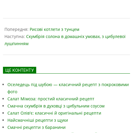
2019-
03-
Попередня:
Рисові котлети з тунцем
28
Наступна:
Скумбрія солона в домашніх умовах, з цибулевої
лушпинням
ЩЕ КОНТЕНТУ
Оселедець під шубою — класичний рецепт з покроковими
фото
Салат Мімоза: простий класичний рецепт
Смачна скумбрія в духовці з цибульним соусом
Салат Олів'є: класичні й оригінальні рецепти
Найсмачніші рецепти з щуки
Смачні рецепти з баранини