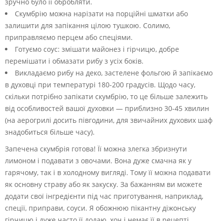
зручно було її обробляти.
Скумбрію можна нарізати на порційні шматки або
залишити для запікання цілою тушкою. Солимо,
приправляємо перцем або спеціями.
Готуємо соус: змішати майонез і гірчицю, добре
перемішати і обмазати рибу з усіх боків.
Викладаємо рибу на деко, застелене фольгою й запікаємо
в духовці при температурі 180-200 градусів. Щодо часу,
скільки потрібно запікати скумбрію, то це більше залежить
від особливостей вашої духовки — приблизно 30-45 хвилин
(на аерогрилі досить півгодини, для звичайних духових шаф
знадобиться більше часу).
Запечена скумбрія готова! Її можна злегка збризнути
лимоном і подавати з овочами. Вона дуже смачна як у
гарячому, так і в холодному вигляді. Тому її можна подавати
як основну страву або як закуску. За бажанням ви можете
додати свої інгредієнти під час приготування, наприклад,
спеції, приправи, соуси. Я обожнюю пікантну діжонську
гірчицю і дуже часто її додаю, хоч і немає її в рецепті.