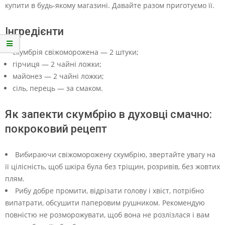
купити в будь-якому магазині. Давайте разом приготуємо її.
Інгредієнти
скумбрія свіжоморожена — 2 штуки;
гірчиця — 2 чайні ложки;
майонез — 2 чайні ложки;
сіль, перець — за смаком.
Як запекти скумбрію в духовці смачно:
покроковий рецепт
Вибираючи свіжоморожену скумбрію, звертайте увагу на
її цілісність, щоб шкіра була без тріщин, розривів, без жовтих
плям.
Рибу добре промити, відрізати голову і хвіст, потрібно
випатрати, обсушити паперовим рушником. Рекомендую
повністю не розморожувати, щоб вона не розлізлася і вам