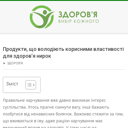
Skip
to
content
ЗДОРОВ'Я
Secondary
Navigation
Продукти, що володіють корисними властивості
Menu
для здоров’я нирок
➤
ЗДОРОВ'Я
Зміст
Правильне харчування вже давно викликає інтерес
суспільства. Хтось прагне скинути вагу, інші бажають
позбутися від ненависних болячок. Важливо стежити за тим,
що вживається в їжу, адже раціон харчування має
величезний вплив на здоров’я. У тому числі на