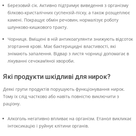
Березовий сік. Активно підтримує виведення з організму
білково-кристалічних суспензій-піску, а також розщеплює
камені. Покращує обмін речовин, нормалізує роботу
шлунково-кишкового тракту.
Чорниця. Вміщені в ній антикоагулянти знижують відсоток
згортання крові. Має бактерицидні властивості, які
знімають запалення. Відвар з листя чорниці допомагає в
лікуванні сечокам’яної хвороби.
Які продукти шкідливі для нирок?
Деякі групи продуктів порушують функціонування нирок.
Тому їх слід частково або навіть повністю виключити з
раціону.
Алкоголь негативно впливає на організм. Етанол викликає
інтоксикацію і руйнує клітини органів.