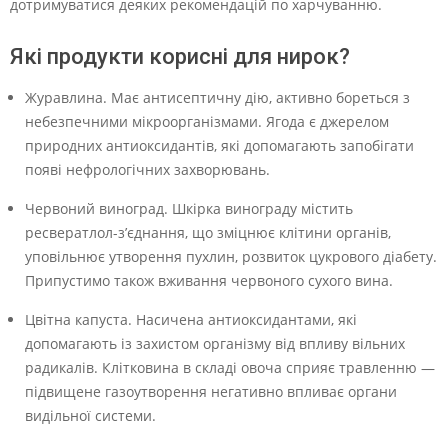
дотримуватися деяких рекомендацій по харчуванню.
Які продукти корисні для нирок?
Журавлина. Має антисептичну дію, активно бореться з
небезпечними мікроорганізмами. Ягода є джерелом
природних антиоксидантів, які допомагають запобігати
появі нефрологічних захворювань.
Червоний виноград. Шкірка винограду містить
ресвератлол-з’єднання, що зміцнює клітини органів,
уповільнює утворення пухлин, розвиток цукрового діабету.
Припустимо також вживання червоного сухого вина.
Цвітна капуста. Насичена антиоксидантами, які
допомагають із захистом організму від впливу вільних
радикалів. Клітковина в складі овоча сприяє травленню —
підвищене газоутворення негативно впливає органи
видільної системи.