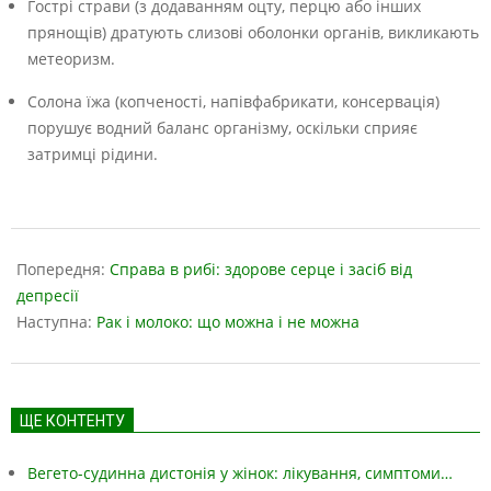
Гострі страви (з додаванням оцту, перцю або інших
прянощів) дратують слизові оболонки органів, викликають
метеоризм.
Солона їжа (копченості, напівфабрикати, консервація)
порушує водний баланс організму, оскільки сприяє
затримці рідини.
2023-
05-
Попередня:
Справа в рибі: здорове серце і засіб від
18
депресії
Наступна:
Рак і молоко: що можна і не можна
ЩЕ КОНТЕНТУ
Вегето-судинна дистонія у жінок: лікування, симптоми…