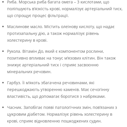
Риба. Морська риба багата омега – 3 кислотами, що
поліпшують в’язкість крові, нормалізує артеріальний тиск,
що спрощує процес фільтрації.
Маслинове масло. Містить олеїнову кислоту, що надає
протизапальну дію, а також нормалізує рівень
холестерину в крові.
Рукола. Вітамін До, який є компонентом рослини,
позитивно впливає на тонус м’язових клітин. Він також
знижує артеріальний тиск і сприяє засвоєнню
мінеральних речовин.
Гарбуз. Її м’якоть збагачена речовинами, які
перешкоджають утворенню каменів. Має сечогінну
властивість, що допомагає боротися з набряками.
Часник. Запобігає появі патологічних змін, пов’язаних з
цукровим діабетом. Нормалізує рівень холестерину в
крові, сприяє відновленню пошкоджених судин.