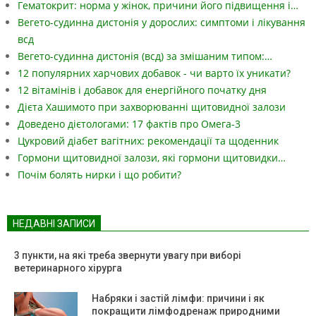
Гематокрит: норма у жінок, причини його підвищення і…
Вегето-судинна дистонія у дорослих: симптоми і лікування
всд
Вегето-судинна дистонія (всд) за змішаним типом:…
12 популярних харчових добавок - чи варто їх уникати?
12 вітамінів і добавок для енергійного початку дня
Дієта Хашимото при захворюванні щитовидної залози
Доведено дієтологами: 17 фактів про Омега-3
Цукровий діабет вагітних: рекомендації та щоденник
Гормони щитовидної залози, які гормони щитовидки…
Почім болять нирки і що робити?
НЕДАВНІ ЗАПИСИ
3 пункти, на які треба звернути увагу при виборі
ветеринарного хірурга
Набряки і застій лімфи: причини і як
покращити лімфодренаж природними