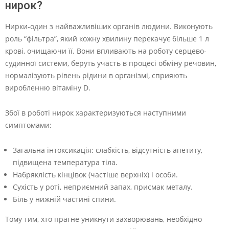
нирок?
Нирки-один з найважливіших органів людини. Виконують
роль “фільтра”, який кожну хвилину перекачує більше 1 л
крові, очищаючи її. Вони впливають на роботу серцево-
судинної системи, беруть участь в процесі обміну речовин,
нормалізують рівень рідини в організмі, сприяють
виробленню вітаміну D.
Збої в роботі нирок характеризуються наступними
симптомами:
Загальна інтоксикація: слабкість, відсутність апетиту,
підвищена температура тіла.
Набряклість кінцівок (частіше верхніх) і особи.
Сухість у роті, неприємний запах, присмак металу.
Біль у нижній частині спини.
Тому тим, хто прагне уникнути захворювань, необхідно