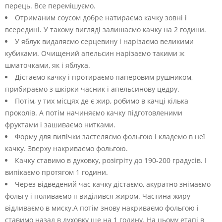
перець. Все перемішуємо.
Отриманим соусом добре натираємо качку зовні і
всередині. У такому вигляді залишаємо качку на 2 години.
У яблук видаляємо серцевину і нарізаємо великими
кубиками. Очищений апельсин нарізаємо такими ж
шматочками, як і яблука.
Дістаємо качку і протираємо паперовим рушником,
прибираємо з шкірки часник і апельсинову цедру.
Потім, у тих місцях де є жир, робимо в качці кілька
проколів. А потім начиняємо качку підготовленими
фруктами і зашиваємо нитками.
Форму для випічки застеляємо фольгою і кладемо в неї
качку. Зверху накриваємо фольгою.
Качку ставимо в духовку, розігріту до 190-200 градусів. І
випікаємо протягом 1 години.
Через відведений час качку дістаємо, акуратно знімаємо
фольгу і поливаємо її виділився жиром. Частина жиру
відливаємо в миску.А потім знову накриваємо фольгою і
ставимо назад в духовку ще на 1 годину. На цьому етапі в