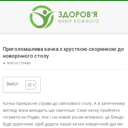
Skip
to
content
ЗДОРОВ'Я
Secondary
Navigation
Приголомшлива качка з хрусткою скоринкою до
Menu
новорічного столу
➤
М'ЯСНІ СТРАВИ
Зміст
Качка-прекрасне страва до святкового столу. А в запеченому
вигляді вона виходить ще смачніше. Саме качку прийнято
готувати на Різдво.
Але і на новий рік,ми впевнені, це блюдо
буде доречним. Щоб додати нашої качки новорічний дух ми