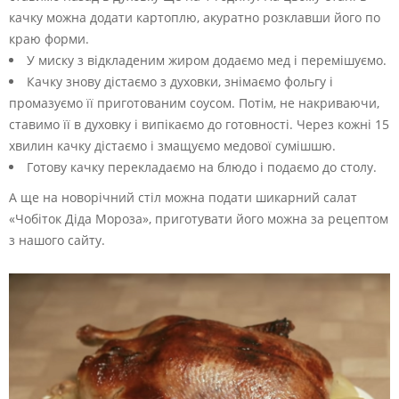
качку можна додати картоплю, акуратно розклавши його по
краю форми.
У миску з відкладеним жиром додаємо мед і перемішуємо.
Качку знову дістаємо з духовки, знімаємо фольгу і
промазуємо її приготованим соусом. Потім, не накриваючи,
ставимо її в духовку і випікаємо до готовності. Через кожні 15
хвилин качку дістаємо і змащуємо медової сумішшю.
Готову качку перекладаємо на блюдо і подаємо до столу.
А ще на новорічний стіл можна подати шикарний салат
«Чобіток Діда Мороза», приготувати його можна за рецептом
з нашого сайту.