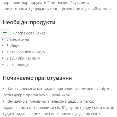
вирішили фарширувати її не тільки яблуками, але і
апельсинами. Це додасть качці цікавий цитрусовий аромат.
Необхідні продукти
2,5 кілограмова качка
2 апельсина
3 яблука
1 столова ложка меду
2 зубчики часнику
сіль, перець
Починаємо приготування
Качку промиваємо, видаляємо залишки нутрощів і пір’я.
Потім добре просушуємо її рушником.
Знімаємо з половини апельсина цедру, а також
видавлюємо з цієї половини сік. З’єднуємо цедру і сік в мисці.
Туди ж видавлюємо через прес часник, додаємо сіль і