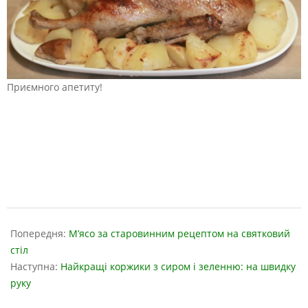
Приємного апетиту!
2019-
04-
Попередня:
М’ясо за старовинним рецептом на святковий
26
стіл
Наступна:
Найкращі коржики з сиром і зеленню: на швидку
руку