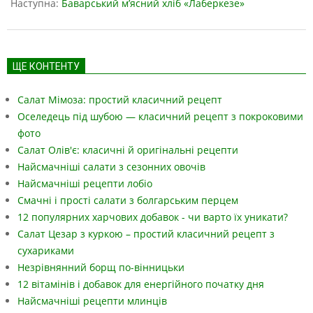
28
Наступна:
Баварський м’ясний хліб «Лаберкезе»
ЩЕ КОНТЕНТУ
Салат Мімоза: простий класичний рецепт
Оселедець під шубою — класичний рецепт з покроковими
фото
Салат Олів'є: класичні й оригінальні рецепти
Найсмачніші салати з сезонних овочів
Найсмачніші рецепти лобіо
Смачні і прості салати з болгарським перцем
12 популярних харчових добавок - чи варто їх уникати?
Салат Цезар з куркою – простий класичний рецепт з
сухариками
Незрівнянний борщ по-вінницьки
12 вітамінів і добавок для енергійного початку дня
Найсмачніші рецепти млинців