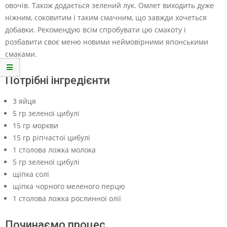
овочів. Також додається зелений лук. Омлет виходить дуже
ніжним, соковитим і таким смачним, що завжди хочеться
добавки. Рекомендую всім спробувати цю смакоту і
розбавити своє меню новими неймовірними японськими
смаками.
Потрібні інгредієнти
3 яйця
5 гр зеленої цибулі
15 гр моркви
15 гр ріпчастої цибулі
1 столова ложка молока
5 гр зеленої цибулі
щіпка солі
щіпка чорного меленого перцю
1 столова ложка рослинної олії
Починаємо процес