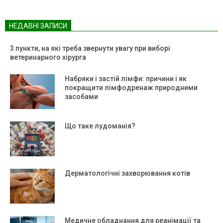
НЕДАВНІ ЗАПИСИ
3 пункти, на які треба звернути увагу при виборі
ветеринарного хірурга
Набряки і застій лімфи: причини і як
покращити лімфодренаж природними
засобами
Що таке лудоманія?
Дерматологічні захворювання котів
Медичне обладнання для реанімації та