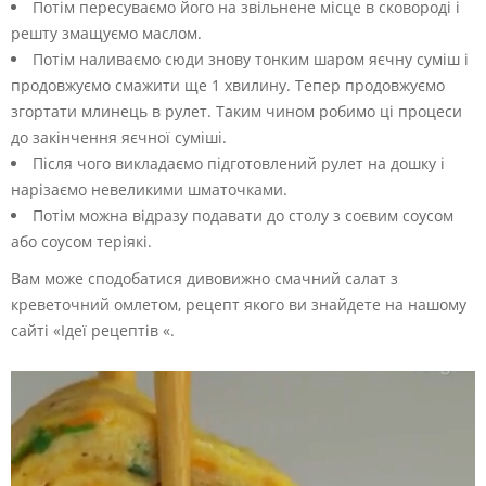
Потім пересуваємо його на звільнене місце в сковороді і
решту змащуємо маслом.
Потім наливаємо сюди знову тонким шаром яєчну суміш і
продовжуємо смажити ще 1 хвилину. Тепер продовжуємо
згортати млинець в рулет. Таким чином робимо ці процеси
до закінчення яєчної суміші.
Після чого викладаємо підготовлений рулет на дошку і
нарізаємо невеликими шматочками.
Потім можна відразу подавати до столу з соєвим соусом
або соусом теріякі.
Вам може сподобатися дивовижно смачний салат з
креветочний омлетом, рецепт якого ви знайдете на нашому
сайті «Ідеї рецептів «.