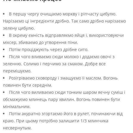
В першу чергу очищаємо моркву і ріпчасту цибулю.
Нарізаємо ці інгредієнти дрібно. Так само дрібно нарізаємо
зелену цибулю.
В окрему ємність відправляємо яйця і, використовуючи
міксер, збиваємо до утворення піни.
Потім проціджують через дрібне сито.
Після чого вливаємо сюди молоко і додаємо овочі з
зеленню. Солимо і перчимо за смаком. Добре все
перемішуємо.
Розігріваємо сковороду і змащуємо її маслом. Вогонь
повинен бути середнім.
Після чого виливаємо сюди тонким шаром яєчну суміш і
обсмажуємо млинець пару хвилин. Вогонь повинен бути
мінімальним.
Потім акуратно згортаємо його в рулет, починаючи від
краю. При цьому потрібно залишити 1/3 млинчика
несвернутым.