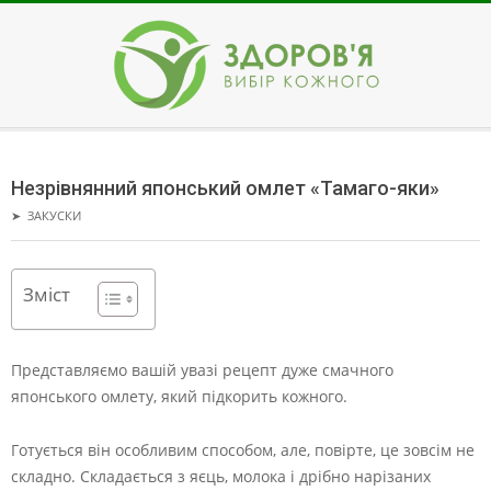
Skip
to
content
ЗДОРОВ'Я
Secondary
Navigation
Незрівнянний японський омлет «Тамаго-яки»
Menu
➤
ЗАКУСКИ
Зміст
Представляємо вашій увазі рецепт дуже смачного
японського омлету, який підкорить кожного.
Готується він особливим способом, але, повірте, це зовсім не
складно. Складається з яєць, молока і дрібно нарізаних