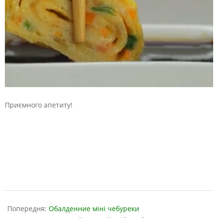
Приємного апетиту!
2019-
03-
Попередня:
Обалденние міні чебуреки