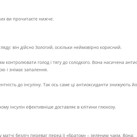
них ви прочитаєте нижче.
ляду: він дійсно Золотий, оскільки неймовірно корисний.
нам контролювати голод і тягу до солодкого. Вона насичена ант
ою і знімає запалення.
тність до інсуліну. Так ось саме ці антиоксиданти знижують йог
ому інсулін ефективніше доставляє в клітини глюкозу.
у матчі безліч переваг перед її «братом» – зеленим чаєм. Вона: