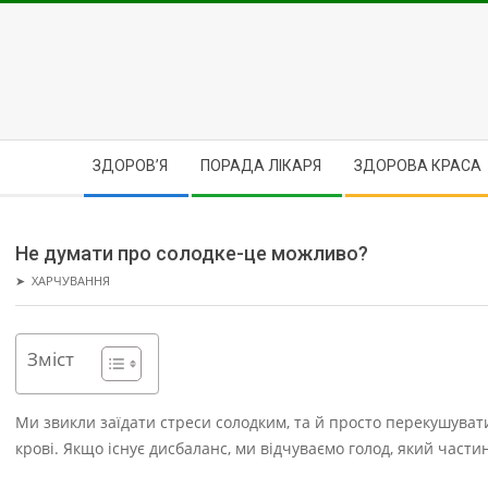
Skip
to
content
Secondary
ЗДОРОВ’Я
ПОРАДА ЛІКАРЯ
ЗДОРОВА КРАСА
Navigation
Menu
Не думати про солодке-це можливо?
➤
ХАРЧУВАННЯ
Зміст
Ми звикли заїдати стреси солодким, та й просто перекушуват
крові. Якщо існує дисбаланс, ми відчуваємо голод, який час