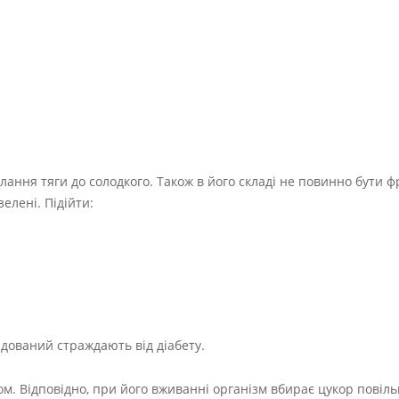
ання тяги до солодкого. Також в його складі не повинно бути фр
елені. Підійти:
дований страждають від діабету.
ом. Відповідно, при його вживанні організм вбирає цукор повіль