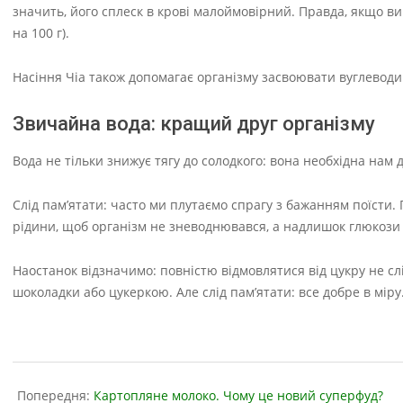
значить, його сплеск в крові малоймовірний. Правда, якщо ви 
на 100 г).
Насіння Чіа також допомагає організму засвоювати вуглеводи 
Звичайна вода: кращий друг організму
Вода не тільки знижує тягу до солодкого: вона необхідна нам д
Слід пам’ятати: часто ми плутаємо спрагу з бажанням поїсти.
рідини, щоб організм не зневоднювався, а надлишок глюкози
Наостанок відзначимо: повністю відмовлятися від цукру не с
шоколадки або цукеркою. Але слід пам’ятати: все добре в міру
2023-
07-
Попередня:
Картопляне молоко. Чому це новий суперфуд?