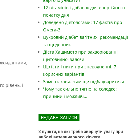
варто їх уникати?
12 вітамінів і добавок для енергійного
початку дня
Доведено дієтологами: 17 фактів про
Омега-3
Цукровий діабет вагітних: рекомендації
та щоденник
Дієта Хашимото при захворюванні
щитовидної залози
иоксидантами,
Що їсти і пити при зневодненні. 7
корисних варіантів
Замість кави: чим ще підбадьоритися
о рівень, і
Чому так сильно тягне на солодке:
причини і можливі…
НЕДАВНІ ЗАПИСИ
3 пункти, на які треба звернути увагу при
виборі ветеринарного хірурга