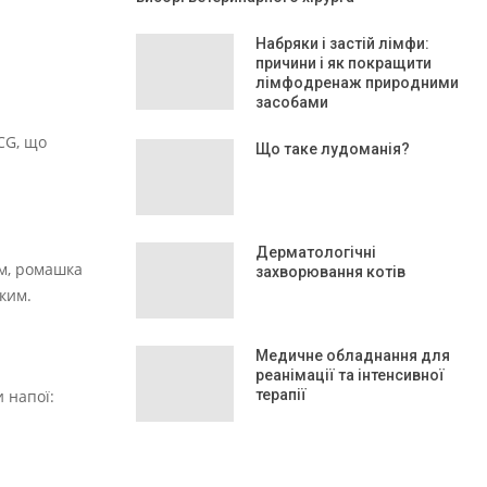
Набряки і застій лімфи:
причини і як покращити
лімфодренаж природними
засобами
CG, що
Що таке лудоманія?
Дерматологічні
ям, ромашка
захворювання котів
ким.
Медичне обладнання для
реанімації та інтенсивної
 напої:
терапії