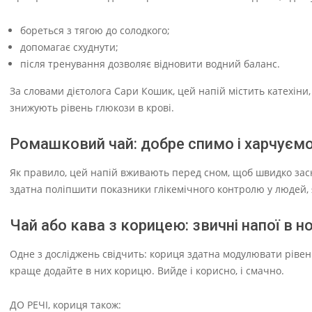
бореться з тягою до солодкого;
допомагає схуднути;
після тренування дозволяє відновити водний баланс.
За словами дієтолога Сари Кошик, цей напій містить катехіни,
знижують рівень глюкози в крові.
Ромашковий чай: добре спимо і харчуєм
Як правило, цей напій вживають перед сном, щоб швидко засну
здатна поліпшити показники глікемічного контролю у людей, я
Чай або кава з корицею: звичні напої в н
Одне з досліджень свідчить: кориця здатна модулювати рівень 
краще додайте в них корицю. Вийде і корисно, і смачно.
ДО РЕЧІ, кориця також: