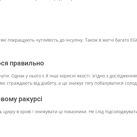
 які покращують чутливість до інсуліну. Також в матчі багато EG
ося правильно
ти. Однак у нього є й інші корисні якості: згідно з дослідженн
кі страждають від діабету, а це знижує тягу побалуватися солод
овому ракурсі
цукру в крові і знижувати ці показники. Не слід підсолоджувати