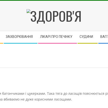
ЗДОРОВ'Я
ЗАХВОРЮВАННЯ
ЛІКАРІ ПРО ПЕЧІНКУ
CУДИНИ
ВАГІ
и батончиками і цукерками. Така тяга до ласощів пояснюється р
тина вбиваємо не дуже корисними ласощами.