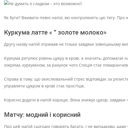
Як бути? Вживати певні напої, які контролюють цю тягу. Про 
Куркума латте « ” золоте молоко»
Другу назву напій отримав не тільки завдяки зовнішньому виг
Куркума регулює рівень цукру в крові, а значить, допомагає 
зокрема, куркуміном, за рахунок чого Спеція стає помаранчев
Справа в тому, що окислювальний стрес відповідає за резистен
управляти цукром в крові стає простіше.
Корисно додати в напій корицю. Вона знижує цукор, завдяки ч
Матчу: модний і корисний
Про цей напій сьогодні говорять багато. І не випадково, адже 