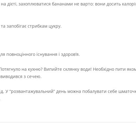
на дієті, захоплюватися бананами не варто: вони досить калорій
та запобігає стрибкам цукру.
ля повноцінного існування і здоров’я.
 Потягнуло на кухню? Випийте склянку води! Необхідно пити яко
 виводився з сечею.
лід. У “розвантажувальний” день можна побалувати себе шматоч
.