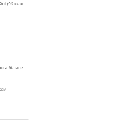
ні (96 ккал
мога більше
ком