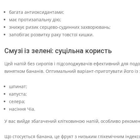
багата антиоксидантами;
має протизапальну дію;
знижує ризик серцево-судинних захворювань;
запобігає розвитку раку товстої кишки.
Смузі із зелені: суцільна користь
Цей напій без сиропів і підсолоджувачів ефективний для подол
винятком бананів. Оптимальний варіант-приготувати його із з
шпинат;
капуста;
селера;
насіння Чіа.
У вас вийде збагачений клітковиною напій, особливо рекомен
Що стосується банана, це фрукт з низьким глікемічним індекс