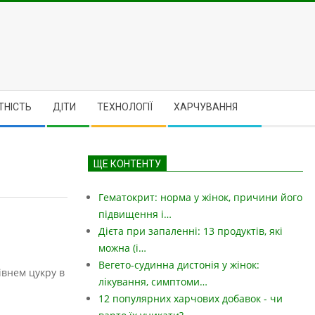
ТНІСТЬ
ДІТИ
ТЕХНОЛОГІЇ
ХАРЧУВАННЯ
ЩЕ КОНТЕНТУ
Гематокрит: норма у жінок, причини його
підвищення і…
Дієта при запаленні: 13 продуктів, які
можна (і…
Вегето-судинна дистонія у жінок:
івнем цукру в
лікування, симптоми…
12 популярних харчових добавок - чи