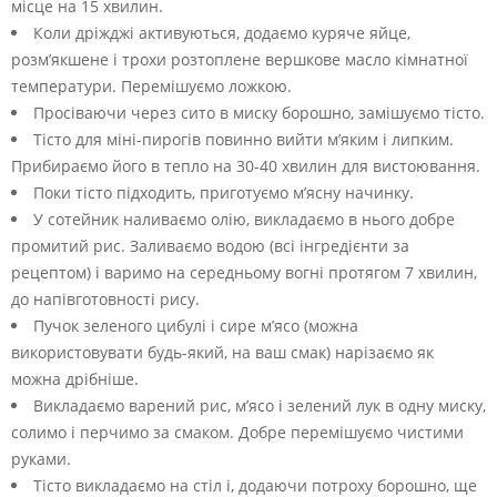
місце на 15 хвилин.
Коли дріжджі активуються, додаємо куряче яйце,
розм’якшене і трохи розтоплене вершкове масло кімнатної
температури. Перемішуємо ложкою.
Просіваючи через сито в миску борошно, замішуємо тісто.
Тісто для міні-пирогів повинно вийти м’яким і липким.
Прибираємо його в тепло на 30-40 хвилин для вистоювання.
Поки тісто підходить, приготуємо м’ясну начинку.
У сотейник наливаємо олію, викладаємо в нього добре
промитий рис. Заливаємо водою (всі інгредієнти за
рецептом) і варимо на середньому вогні протягом 7 хвилин,
до напівготовності рису.
Пучок зеленого цибулі і сире м’ясо (можна
використовувати будь-який, на ваш смак) нарізаємо як
можна дрібніше.
Викладаємо варений рис, м’ясо і зелений лук в одну миску,
солимо і перчимо за смаком. Добре перемішуємо чистими
руками.
Тісто викладаємо на стіл і, додаючи потроху борошно, ще