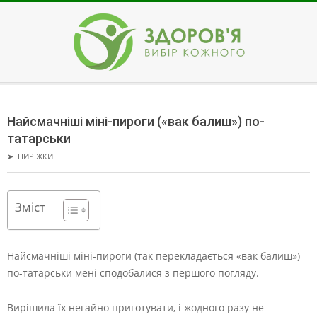
Skip
to
content
ЗДОРОВ'Я
Secondary
Navigation
Найсмачніші міні-пироги («вак балиш») по-
Menu
татарськи
➤
ПИРІЖКИ
Зміст
Найсмачніші міні-пироги (так перекладається «вак балиш»)
по-татарськи мені сподобалися з першого погляду.
Вирішила їх негайно приготувати, і жодного разу не