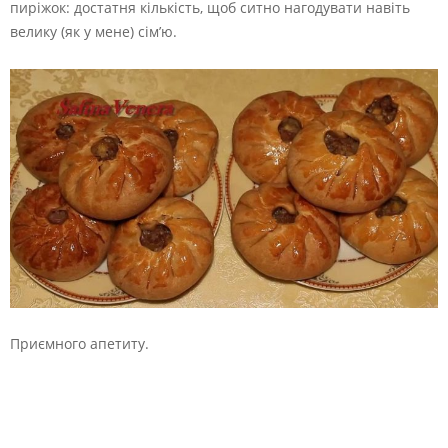
пиріжок: достатня кількість, щоб ситно нагодувати навіть
велику (як у мене) сім’ю.
Приємного апетиту.