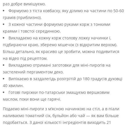
раз добре вимішуємо.
Формуємо з тіста ковбаску, яку ділимо на частини по 50-60
грамів (приблизно).
З кожної частини формуємо руками корж з тонкими
краями і товстої серединкою.
Викладаємо на кожну корж столову ложку начинки і,
підбираючи краю, зберемо мішечок (з відкритим верхом).
Більш детально, як красиво це зробити, можна подивитися
на відео під рецептом.
Викладаємо отримані заготовки для міні-пирогів на
застелений пергаментом деко.
Випікаємо в заздалегідь розігрітій до 180 градусів духовці
40 хвилин.
Готові пиріжки по-татарськи змащуємо вершковим
маслом, поки вони ще гарячі.
Подаємо міні-пироги з м’ясною начинкою на стіл, а в піали
наливаємо томатний сік, бульйон або чай — як вам більше
подобається. З даної кількості інгредієнтів виходить 21