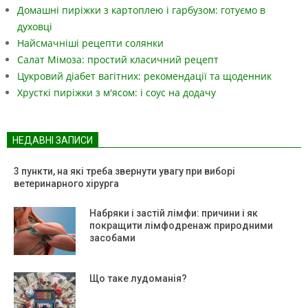
Домашні пиріжки з картоплею і гарбузом: готуємо в
духовці
Найсмачніші рецепти солянки
Салат Мімоза: простий класичний рецепт
Цукровий діабет вагітних: рекомендації та щоденник
Хрусткі пиріжки з м'ясом: і соус на додачу
НЕДАВНІ ЗАПИСИ
3 пункти, на які треба звернути увагу при виборі
ветеринарного хірурга
Набряки і застій лімфи: причини і як
покращити лімфодренаж природними
засобами
Що таке лудоманія?