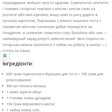
пошкодувала: вийшло просто здорово. Симпатичні, апетитні
і поживні татарські пиріжки з м’ясом і рисом схожі на
розтягаї (або міні-курники, якщо замість рису додати в
начинку картопля). Пиріжками з м’якого пишного тесту з
соковитою м’ясною начинкою добре перекусити на
полуденок: зі склянкою томатного соку, бульйону або чаю —
неймовірний заряд енергії забезпечений. Міні-пироги по-
татарськи можна прихопити з собою на роботу, в школу — і
навіть на пікнік.
Інгредієнти:
600 грам пшеничного борошна для тіста + 100 грам для
розкочування;
300 мл теплого молока;
1 свіже куряче яйце;
1 столова ложка дріжджів;
150 грам вершкового масла;
1 чайна ложка солі;