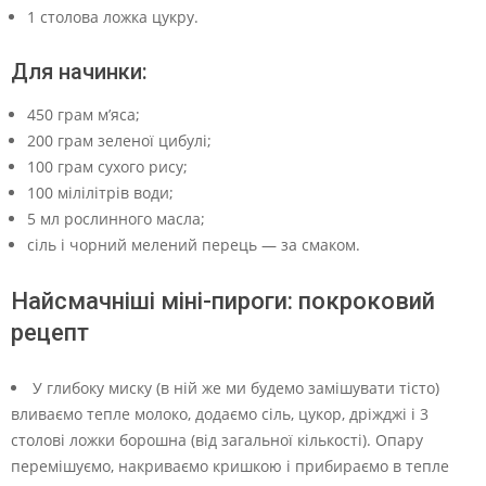
1 столова ложка цукру.
Для начинки:
450 грам м’яса;
200 грам зеленої цибулі;
100 грам сухого рису;
100 мілілітрів води;
5 мл рослинного масла;
сіль і чорний мелений перець — за смаком.
Найсмачніші міні-пироги: покроковий
рецепт
У глибоку миску (в ній же ми будемо замішувати тісто)
вливаємо тепле молоко, додаємо сіль, цукор, дріжджі і 3
столові ложки борошна (від загальної кількості). Опару
перемішуємо, накриваємо кришкою і прибираємо в тепле