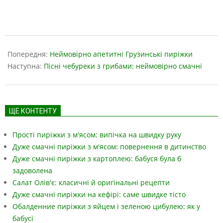
2019-
03-
Попередня:
Неймовірно апетитні Грузинські пиріжки
28
Наступна:
Пісні чебуреки з грибами: неймовірно смачні
ЩЕ КОНТЕНТУ
Прості пиріжки з м'ясом: випічка на швидку руку
Дуже смачні пиріжки з м'ясом: повернення в дитинство
Дуже смачні пиріжки з картоплею: бабуся була б
задоволена
Салат Олів'є: класичні й оригінальні рецепти
Дуже смачні пиріжки на кефірі: саме швидке тісто
Обалденние пиріжки з яйцем і зеленою цибулею: як у
бабусі