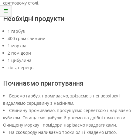
святковому столі.
Необхідні продукти
1 гарбуз
400 грам свинини
1 морква
2 помідори
1 цибулина
сіль, перець
Починаємо приготування
Беремо гарбуз, промиваємо, зрізаємо з неї верхівку і
видаляємо серцевину з насінням.
Свинину промиваємо, просушуємо серветкою і нарізаємо
кубиком. Очищаємо цибулю й ріжемо на дрібні шматочки.
Очищену моркву і помідори нарізаємо квадратиками.
На сковороду наливаємо трохи олії і кладемо м’ясо.