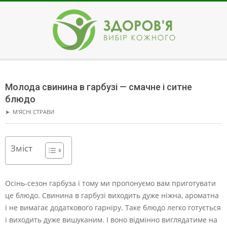
Skip
to
content
ЗДОРОВ'Я
Secondary
Navigation
Молода свинина в гарбузі — смачне і ситне
Menu
блюдо
➤
М'ЯСНІ СТРАВИ
Зміст
Осінь-сезон гарбуза і тому ми пропонуємо вам приготувати
це блюдо. Свинина в гарбузі виходить дуже ніжна, ароматна
і не вимагає додаткового гарніру.
Таке блюдо легко готується
і виходить дуже вишуканим. І воно відмінно виглядатиме на