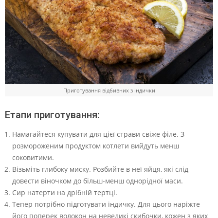
Приготування відбивних з індички
Етапи приготування:
Намагайтеся купувати для цієї страви свіже філе. З
розмороженим продуктом котлети вийдуть менш
соковитими.
Візьміть глибоку миску. Розбийте в неї яйця, які слід
довести віночком до більш-менш однорідної маси.
Сир натерти на дрібній тертці.
Тепер потрібно підготувати індичку. Для цього наріжте
його поперек волокон на невеликі скибочки, кожен з яких