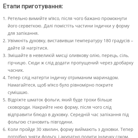
Етапи приготування:
Ретельно вимийте м’ясо, після чого бажано промокнути
його серветкою. Далі помістіть частини індички у форму
для запікання.
Увімкніть духовку, виставивши температуру 180 градусів –
дайте їй нагрітися.
Змішайте в невеликій мисці оливкову олію, перець, сіль,
гірчицю. Сюди ж слід додати пропущений через дробарку
часник.
Тепер слід натерти індичку отриманим маринадом.
Намагайтеся, щоб м’ясо було рівномірно покрите
сумішшю.
Відріжте шматок фольги, який буде трохи більше
сковороди. Накрийте нею форму, після чого слід
відправити блюдо в духовку. Середній час запікання під
фольгою становить півгодини.
Коли пройде 30 хвилин, форму виймають з духовки. Тепер
потрібно зняти фольгу, і акуратно полити індичку соком,