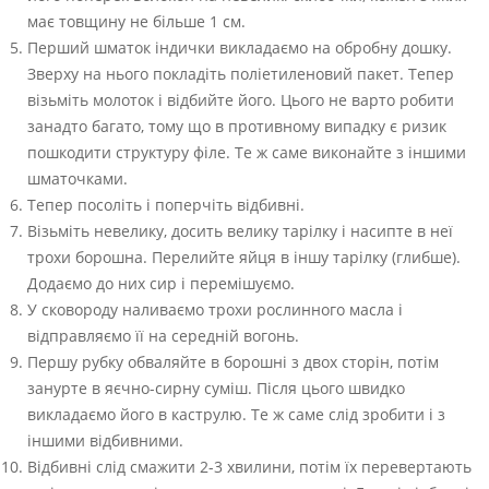
має товщину не більше 1 см.
Перший шматок індички викладаємо на обробну дошку.
Зверху на нього покладіть поліетиленовий пакет. Тепер
візьміть молоток і відбийте його. Цього не варто робити
занадто багато, тому що в противному випадку є ризик
пошкодити структуру філе. Те ж саме виконайте з іншими
шматочками.
Тепер посоліть і поперчіть відбивні.
Візьміть невелику, досить велику тарілку і насипте в неї
трохи борошна. Перелийте яйця в іншу тарілку (глибше).
Додаємо до них сир і перемішуємо.
У сковороду наливаємо трохи рослинного масла і
відправляємо її на середній вогонь.
Першу рубку обваляйте в борошні з двох сторін, потім
занурте в яєчно-сирну суміш. Після цього швидко
викладаємо його в каструлю. Те ж саме слід зробити і з
іншими відбивними.
Відбивні слід смажити 2-3 хвилини, потім їх перевертають