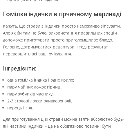
Гомілка індички в гірчичному маринаді
Кажуть, що страви з індички просто неможливо зіпсувати.
Але як би там не було, використання правильних спецій
допоможе приготувати просто приголомшливе блюдо.
Головне, дотримуватися рецептури, і тоді результат
перевершить всі ваші очікування.
Інгредієнти:
одна гомілка індика і одне крило;
пару чайних ложок гірчиці;
пару зубчиків часнику;
2-3 столові ложки оливкової олії;
перець і сіль.
Для приготування цієї страви можна взяти абсолютно будь-
які частини індички – це не обов’язково повинні бути