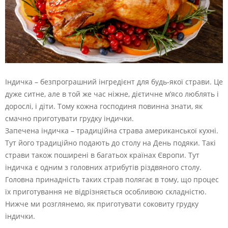
Індичка – безпрограшний інгредієнт для будь-якої страви. Це
дуже ситне, але в той же час ніжне, дієтичне м’ясо люблять і
дорослі, і діти. Тому кожна господиня повинна знати, як
смачно приготувати грудку індички.
Запечена індичка – традиційна страва американської кухні.
Тут його традиційно подають до столу на День подяки. Такі
страви також поширені в багатьох країнах Європи. Тут
індичка є одним з головних атрибутів різдвяного столу.
Головна принадність таких страв полягає в тому, що процес
їх приготування не відрізняється особливою складністю.
Нижче ми розглянемо, як приготувати соковиту грудку
індички.