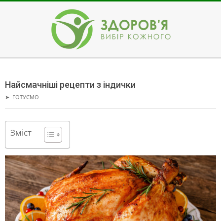
Skip
to
content
ЗДОРОВ'Я
Secondary
Navigation
Найсмачніші рецепти з індички
Menu
➤
ГОТУЄМО
Зміст