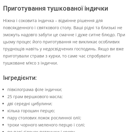
Приготування тушкованої індички
Ніжна і соковита індичка – відмінне рішення для
повсякденного і святкового столу. Ваші рідні та близькі не
зможуть надовго забути це смачне і дуже ситне блюдо. При
цьому процес його приготування не викликає особливих
труднощів навіть у недосвідчених господинь. Якщо ви вже
приготували страви з курки, то саме час спробувати
тушковане м’ясо з індички.
Інгредієнти:
півкілограма філе індички;
25 грам вершкового масла;
дві середні цибулини;
кілька горошин перцю;
пару столових ложок рослинної олії;
трохи чорного меленого перцю і солі;
по парі гілочок петрушки і кропу.