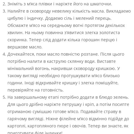
Зніміть з м’яса плівки і наріжте його на шматочки.
Налийте в сковороду невелику кількість масла. Викладаємо
цибулю і індичку. Додаємо сіль і мелений перець.
Обсмажте м’ясо на середньому вогні протягом декількох
хвилин. На ньому повинна з’явитися злегка золотиста
скоринка. Тепер слід додати кілька горошин перцю і
вершкове масло.
Дочекайтеся, поки масло повністю розтане. Після цього
потрібно налити в каструлю склянку води. Виставте
мінімальний вогонь, накривши сковороду кришкою. У
такому вигляді необхідно протушкувати м’ясо близько
години. Іноді відкривайте кришку і злегка помішуйте,
перевіряйте на готовність.
На завершальному етапі потрібно додати в блюдо зелень.
Для цього дрібно наріжте петрушку і кріп, а потім посипте
отриманою сумішшю готове м’ясо. Подавайте страву в
гарячому вигляді. Ніжне філейне м’ясо відмінно підійде до
картоплі, картопляного пюре і овочів. Тепер ви знаєте, як
приготувати філе індички!