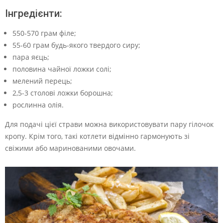
Інгредієнти:
550-570 грам філе;
55-60 грам будь-якого твердого сиру;
пара яєць;
половина чайної ложки солі;
мелений перець;
2,5-3 столові ложки борошна;
рослинна олія.
Для подачі цієї страви можна використовувати пару гілочок
кропу. Крім того, такі котлети відмінно гармонують зі
свіжими або маринованими овочами.