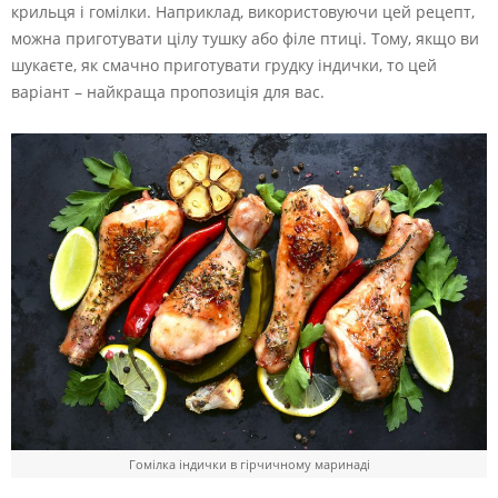
крильця і гомілки. Наприклад, використовуючи цей рецепт,
можна приготувати цілу тушку або філе птиці. Тому, якщо ви
шукаєте, як смачно приготувати грудку індички, то цей
варіант – найкраща пропозиція для вас.
Гомілка індички в гірчичному маринаді