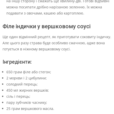
на іншу сторону і смажать ще хвилину-дві. Готові відбивні
можна посипати дрібно нарізаною зеленню. Їх можна
подавати з овочами, кашею або картоплею.
Філе індички у вершковому соусі
Ще один відмінний рецепт, як приготувати соковиту індичку.
Але цього разу страва буде особливо смачною, адже вона
готується в ніжному вершковому соусі.
Інгредієнти:
650 грам філе або стегон;
2 моркви і 2 цибулини;
солодкий перець;
450 мл жирних вершків;
сіль і перець;
пару зубчиків часнику;
25 грам вершкового масла.