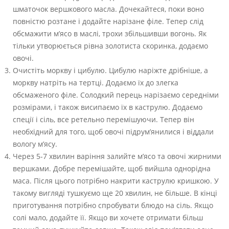
шматочок вершкового масла. Дочекайтеся, поки воно
повністю розтане і додайте нарізане філе. Тепер слід
обсмажити м’ясо в маслі, трохи збільшивши вогонь. Як
тільки утворюється рівна золотиста скоринка, додаємо
овочі.
Очистіть моркву і цибулю. Цибулю наріжте дрібніше, а
моркву натріть на тертці. Додаємо їх до злегка
обсмаженого філе. Солодкий перець нарізаємо середніми
розмірами, і також висипаємо їх в каструлю. Додаємо
спеції і сіль, все ретельно перемішуючи. Тепер він
необхідний для того, щоб овочі підрум’янилися і віддали
вологу м’ясу.
Через 5-7 хвилин варіння залийте м’ясо та овочі жирними
вершками. Добре перемішайте, щоб вийшла однорідна
маса. Після цього потрібно накрити каструлю кришкою. У
такому вигляді тушкуємо ще 20 хвилин, не більше. В кінці
приготування потрібно спробувати блюдо на сіль. Якщо
солі мало, додайте її. Якщо ви хочете отримати більш