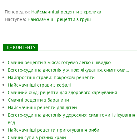
2024-
11-
Попередня:
Найсмачніші рецепти з кролика
17
Наступна:
Найсмачніші рецепти з груш
ЩЕ КОНТЕНТУ
Смачні рецепти з м'яса: готуємо легко і швидко
Вегето-судинна дистонія у жінок: лікування, симптоми…
Найпростіші страви: покрокові рецепти
Найсмачніші страви з кефалі
Смачний обід: рецепти для здорового харчування
Смачні рецепти з баранини
Найсмачніші рецепти для дітей
Вегето-судинна дистонія у дорослих: симптоми і лікування
всд
Найсмачніші рецепти приготування риби
Смачні супи з різних країн