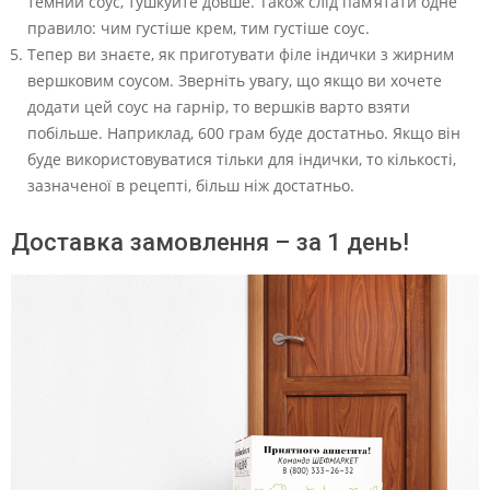
темний соус, тушкуйте довше. Також слід пам’ятати одне
правило: чим густіше крем, тим густіше соус.
Тепер ви знаєте, як приготувати філе індички з жирним
вершковим соусом. Зверніть увагу, що якщо ви хочете
додати цей соус на гарнір, то вершків варто взяти
побільше. Наприклад, 600 грам буде достатньо. Якщо він
буде використовуватися тільки для індички, то кількості,
зазначеної в рецепті, більш ніж достатньо.
Доставка замовлення – за 1 день!