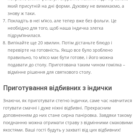
який присутній на дні форми. Духовку не вимикаємо, а
знову ж таки.
Покладіть в неї м’ясо, але тепер вже без фольги. Це
необхідно для того, щоб наша індичка злегка
підрум’янилася.
Випікайте ще 20 хвилин. Потім дістаньте блюдо і
перевірте на готовність. Якщо все було зроблено
правильно, то м’ясо має бути готове, і його можна
подавати до столу. Приготована таким чином гомілка –
відмінне рішення для святкового столу.
Приготування відбивних з індички
Знаючи, як приготувати стегно індички, саме час навчитися
готувати смачні і дуже ніжні відбивні. Прекрасним
доповненням до них стане сирна паніровка. Завдяки такому
поєднанню можна отримати страву з відмінними смаковими
якостями. Ваші гості будуть у захваті від цих відбивних!