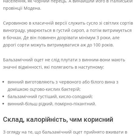
населення, як чорний перець. А винайшли його в італійській
провінції Модена.
Сировиною в класичній версії служить сусло зі світлих сортів
винограду, уварюється в густий сироп, а потім витримується
в бочках. Де він повинен дозрівати мінімум 3 роки, але
дорогі сорти можуть витримуватися аж до 100 років.
Бальзамічний оцет не слід плутати з винним-вони мають
значні відмінності, які полягають в наступному:
винний виготовляють з червоного або білого вина з
домішкою оцтово-кислих бактерій;
бальзамічний густіший, кисло-солодкий;
винний-більш рідкий, помірно-пікантний.
Склад, калорійність, чим корисний
З огляду на те, що бальзамічний оцет прийнято вживати в