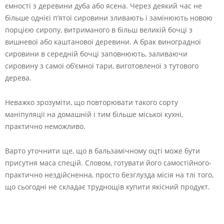
ємності з деревини дуба або ясена. Через деякий час не
більше однієї п’ятої сировини зливають і замінюють новою
порцією сиропу, витриманого в більш великій бочці з
вишневої або каштанової деревини. А брак виноградної
сировини в середній бочці заповнюють, заливаючи
сировину з самої об’ємної тари, виготовленої з тутового
дерева.
Неважко зрозуміти, що повторювати такого сорту
маніпуляції на домашній і тим більше міської кухні,
практично неможливо.
Варто уточнити ще, що в бальзамічному оцті може бути
присутня маса спецій. Словом, готувати його самостійного-
практично нездійсненна, просто безглузда місія на тлі того,
що сьогодні не складає труднощів купити якісний продукт.