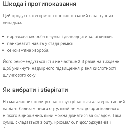
Шкода і протипоказання
Цей продукт категорично протипоказаний в наступних
випадках:
виразкова хвороба шлунка і дванадцятипалої кишки;
панкреатит навіть у стадії ремісії;
сечокам’яна хвороба.
Його рекомендується їсти не частіше 2-3 разів на тиждень,
щоб уникнути надмірного підвищення рівня кислотності
шлункового соку.
Як вибрати і зберігати
На магазинних полицях часто зустрічається альтернативний
варіант бальзамічного оцту, який не має до оригінального
ніякого відношення, який можна дізнатися за складом. Така
суміш складається з оцту, крохмалю, підсолоджувачів і