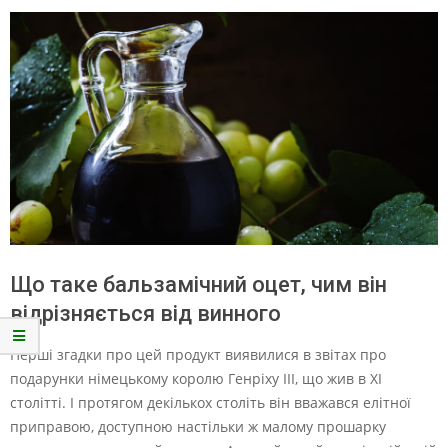
Що таке бальзамічний оцет, чим він
відрізняється від винного
Перші згадки про цей продукт виявилися в звітах про
подарунки німецькому королю Генріху III, що жив в XI
столітті. І протягом декількох століть він вважався елітної
приправою, доступною настільки ж малому прошарку