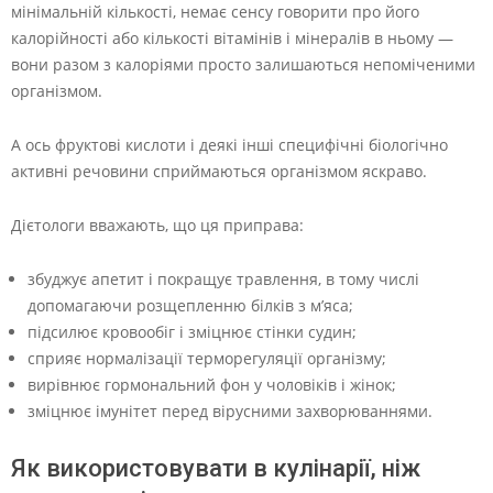
мінімальній кількості, немає сенсу говорити про його
калорійності або кількості вітамінів і мінералів в ньому —
вони разом з калоріями просто залишаються непоміченими
організмом.
А ось фруктові кислоти і деякі інші специфічні біологічно
активні речовини сприймаються організмом яскраво.
Дієтологи вважають, що ця приправа:
збуджує апетит і покращує травлення, в тому числі
допомагаючи розщепленню білків з м’яса;
підсилює кровообіг і зміцнює стінки судин;
сприяє нормалізації терморегуляції організму;
вирівнює гормональний фон у чоловіків і жінок;
зміцнює імунітет перед вірусними захворюваннями.
Як використовувати в кулінарії, ніж