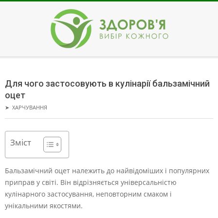
Skip
to
content
ЗДОРОВ'Я
Secondary
Navigation
Для чого застосовують в кулінарії бальзамічний
Menu
оцет
➤
ХАРЧУВАННЯ
Зміст
Бальзамічний оцет належить до найвідоміших і популярних
приправ у світі. Він відрізняється універсальністю
кулінарного застосування, неповторним смаком і
унікальними якостями.