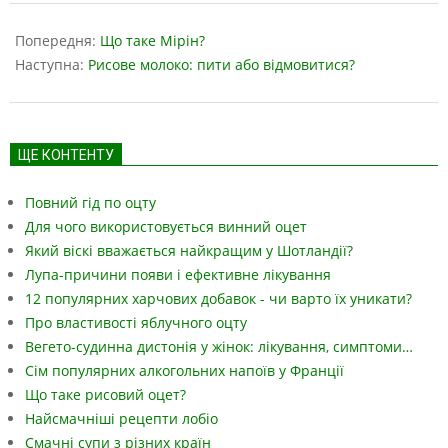
2023-
06-
Попередня:
Що таке Мірін?
13
Наступна:
Рисове молоко: пити або відмовитися?
ЩЕ КОНТЕНТУ
Повний гід по оцту
Для чого використовується винний оцет
Який віскі вважається найкращим у Шотландії?
Лупа-причини появи і ефективне лікування
12 популярних харчових добавок - чи варто їх уникати?
Про властивості яблучного оцту
Вегето-судинна дистонія у жінок: лікування, симптоми…
Сім популярних алкогольних напоїв у Франції
Що таке рисовий оцет?
Найсмачніші рецепти лобіо
Смачні супи з різних країн