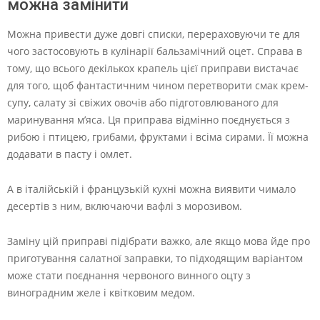
можна замінити
Можна привести дуже довгі списки, перераховуючи те для
чого застосовують в кулінарії бальзамічний оцет. Справа в
тому, що всього декількох крапель цієї приправи вистачає
для того, щоб фантастичним чином перетворити смак крем-
супу, салату зі свіжих овочів або підготовлюваного для
маринування м’яса. Ця приправа відмінно поєднується з
рибою і птицею, грибами, фруктами і всіма сирами. Її можна
додавати в пасту і омлет.
А в італійській і французькій кухні можна виявити чимало
десертів з ним, включаючи вафлі з морозивом.
Заміну цій приправі підібрати важко, але якщо мова йде про
приготування салатної заправки, то підходящим варіантом
може стати поєднання червоного винного оцту з
виноградним желе і квітковим медом.