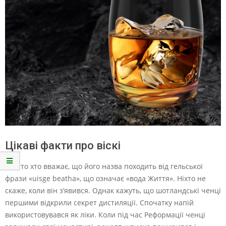
Цікаві факти про віскі
Багато хто вважає, що його назва походить від гельської
фрази «uisge beatha», що означає «вода Життя». Ніхто не
скаже, коли він з’явився. Однак кажуть, що шотландські ченці
першими відкрили секрет дистиляції. Спочатку напій
використовувався як ліки. Коли під час Реформації ченці