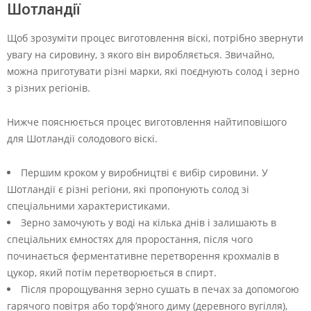
Шотландії
Щоб зрозуміти процес виготовлення віскі, потрібно звернути
увагу на сировину, з якого він виробляється. Звичайно,
можна приготувати різні марки, які поєднують солод і зерно
з різних регіонів.
Нижче пояснюється процес виготовлення найтиповішого
для Шотландії солодового віскі.
Першим кроком у виробництві є вибір сировини. У
Шотландії є різні регіони, які пропонують солод зі
спеціальними характеристиками.
Зерно замочують у воді на кілька днів і залишають в
спеціальних ємностях для проростання, після чого
починається ферментативне перетворення крохмалів в
цукор, який потім перетворюється в спирт.
Після пророщування зерно сушать в печах за допомогою
гарячого повітря або торф’яного диму (деревного вугілля),