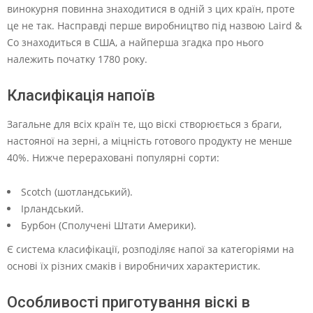
винокурня повинна знаходитися в одній з цих країн, проте
це не так. Насправді перше виробництво під назвою Laird &
Co знаходиться в США, а найперша згадка про нього
належить початку 1780 року.
Класифікація напоїв
Загальне для всіх країн те, що віскі створюється з браги,
настояної на зерні, а міцність готового продукту не менше
40%. Нижче перераховані популярні сорти:
Scotch (шотландський).
Ірландський.
Бурбон (Сполучені Штати Америки).
Є система класифікації, розподіляє напої за категоріями на
основі їх різних смаків і виробничих характеристик.
Особливості приготування віскі в