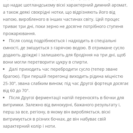
що надає шотландському віскі характерний димний аромат,
а також деякі своєрідні нотки, що відрізняють його від
напою, виробленого в інших частинах світу. Цей процес
триває три дні, поки зерно не досягне потрібного ступеня
прожарювання.
Після солод подрібнюється і надходить в спеціальні
ємності, де змішується з гарячою водою. В отримане сусло
додають дріжджі і залишають для бродіння на три дні, щоб
вони могли перетворити цукру в спирти.
Далі приходить час перебродити сусло (тепер зване
брагою). При першій перегонці виходить рідина міцністю
25-30°, звана слабким вином; під час Другої фортеця досягає
від 60 до 70°.
Після Другої ферментації напій переносять в бочки для
витримки. Залежно від винокурні, бажаного результату і,
перш за все, регіону, в якому він виробляється, віскі
витримується в різних бочках, де він набуває свій
характерний колір і ноти.