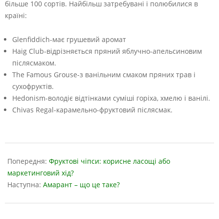
більше 100 сортів. Найбільш затребувані і полюбилися в
країні:
Glenfiddich-має грушевий аромат
Haig Club-відрізняється пряний яблучно-апельсиновим
післясмаком.
The Famous Grouse-з ванільним смаком пряних трав і
сухофруктів.
Hedonism-володіє відтінками суміші горіха, хмелю і ванілі.
Chivas Regal-карамельно-фруктовий післясмак.
2023-
06-
Попередня:
Фруктові чіпси: корисне ласощі або
13
маркетинговий хід?
Наступна:
Амарант – що це таке?