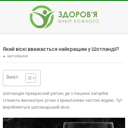
Skip
to
content
ЗДОРОВ'Я
Secondary
Navigation
Який віскі вважається найкращим у Шотландії?
Menu
➤
ХАРЧУВАННЯ
Зміст
Шотландія-прекрасний регіон, де з пишних пагорбів
стікають високогірні річки з кришталево чистою водою. Тут
виробляється шотландський віскі.