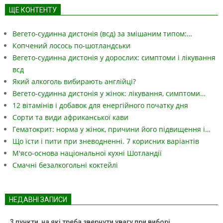
ЩЕ КОНТЕНТУ
Вегето-судинна дистонія (всд) за змішаним типом:…
Копчений лосось по-шотландськи
Вегето-судинна дистонія у дорослих: симптоми і лікування
всд
Який алкоголь вибирають англійці?
Вегето-судинна дистонія у жінок: лікування, симптоми…
12 вітамінів і добавок для енергійного початку дня
Сорти та види африканської кави
Гематокрит: норма у жінок, причини його підвищення і…
Що їсти і пити при зневодненні. 7 корисних варіантів
М'ясо-основа національної кухні Шотландії
Смачні безалкогольні коктейлі
НЕДАВНІ ЗАПИСИ
3 пункти, на які треба звернути увагу при виборі