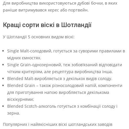
Для виробництва використовуються дубові бочки, в яких
раніше витримувався херес або портвейн.
Кращі сорти віскі в Шотландії
У Шотландії 5 основних видом віскі:
Single Malt-солодовий, готується за суворими правилами в
мідних ємностях.
Single Grain-однозерновий, теж зобов’язаний відповідати
чітким критеріям, але рецептура виробництва інша.
Blended Malt-виробляється з декількох видів солоду.
Blended Grain – також різносолодовий напій, компоненти
для приготування напою виробляється декількома
віскікурнями;
Blended Scotch-алкоголь готується з комбінації солоду і
зерна.
Популярних і найякісніших віскі шотландських заводів