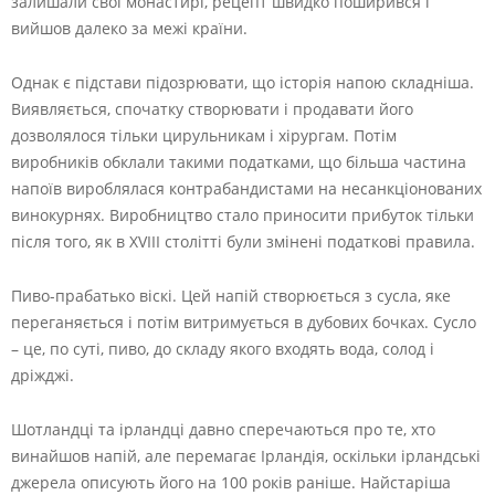
залишали свої монастирі, рецепт швидко поширився і
вийшов далеко за межі країни.
Однак є підстави підозрювати, що історія напою складніша.
Виявляється, спочатку створювати і продавати його
дозволялося тільки цирульникам і хірургам. Потім
виробників обклали такими податками, що більша частина
напоїв вироблялася контрабандистами на несанкціонованих
винокурнях. Виробництво стало приносити прибуток тільки
після того, як в XVIII столітті були змінені податкові правила.
Пиво-прабатько віскі. Цей напій створюється з сусла, яке
переганяється і потім витримується в дубових бочках. Сусло
– це, по суті, пиво, до складу якого входять вода, солод і
дріжджі.
Шотландці та ірландці давно сперечаються про те, хто
винайшов напій, але перемагає Ірландія, оскільки ірландські
джерела описують його на 100 років раніше. Найстаріша