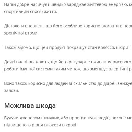
Напій добре насичує і швидко заряджає життєвою енергією, 
спортивний спосіб життя.
Дієтологи впевнені, що його особливо корисно вживати в пер
хронічної втоми.
Також відомо, що цей продукт покращує стан волосся, шкіри і 
Деякі вчені вважають, що його регулярне вживання рисового 
роботи імунної системи таким чином, що зменшує алергічні р
Воно також корисно для людей зі схильністю до діареї, знижу
залози.
Можлива шкода
Будучи джерелом швидких, або простих, вуглеводів, рисове мо
підвищеного рівня глюкози в крові.