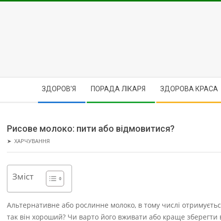
Skip
to
content
Secondary
ЗДОРОВ’Я
ПОРАДА ЛІКАРЯ
ЗДОРОВА КРАСА
Navigation
Menu
Рисове молоко: пити або відмовитися?
➤
ХАРЧУВАННЯ
Зміст
Альтернативне або рослинне молоко, в тому числі отримуєтьс
так він хороший? Чи варто його вживати або краще зберегти в