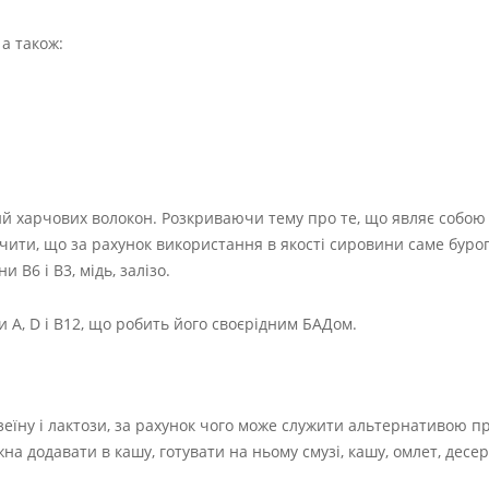
 а також:
ий харчових волокон. Розкриваючи тему про те, що являє собою
ачити, що за рахунок використання в якості сировини саме бурог
 В6 і В3, мідь, залізо.
и А, D і В12, що робить його своєрідним БАДом.
еїну і лактози, за рахунок чого може служити альтернативою п
 додавати в кашу, готувати на ньому смузі, кашу, омлет, десерт