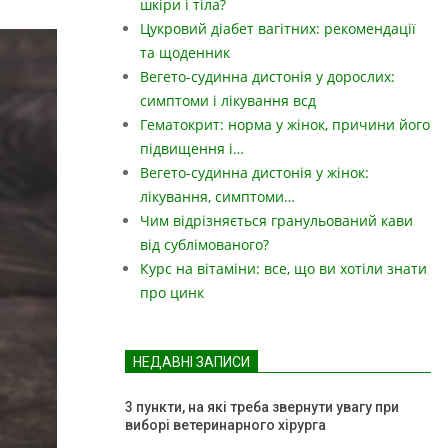
шкіри і тіла?
Цукровий діабет вагітних: рекомендації
та щоденник
Вегето-судинна дистонія у дорослих:
симптоми і лікування всд
Гематокрит: норма у жінок, причини його
підвищення і…
Вегето-судинна дистонія у жінок:
лікування, симптоми…
Чим відрізняється гранульований кави
від сублімованого?
Курс на вітаміни: все, що ви хотіли знати
про цинк
НЕДАВНІ ЗАПИСИ
3 пункти, на які треба звернути увагу при
виборі ветеринарного хірурга