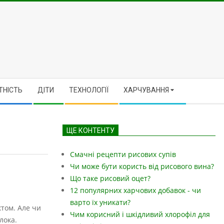
ТНІСТЬ
ДІТИ
ТЕХНОЛОГІЇ
ХАРЧУВАННЯ
ЩЕ КОНТЕНТУ
Смачні рецепти рисових супів
Чи може бути користь від рисового вина?
Що таке рисовий оцет?
12 популярних харчових добавок - чи
варто їх уникати?
ктом. Але чи
Чим корисний і шкідливий хлорофіл для
лока.