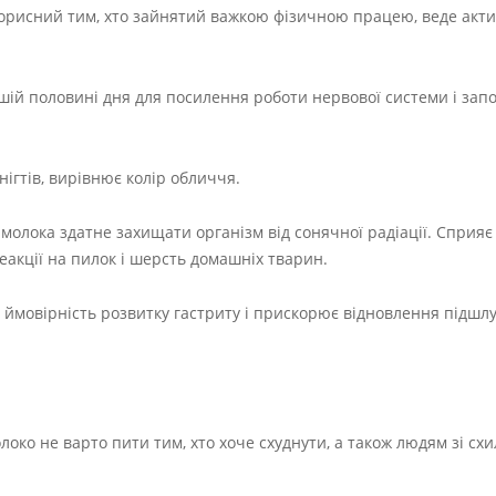
корисний тим, хто зайнятий важкою фізичною працею, веде акт
шій половині дня для посилення роботи нервової системи і зап
нігтів, вирівнює колір обличчя.
молока здатне захищати організм від сонячної радіації. Сприяє
еакції на пилок і шерсть домашніх тварин.
є ймовірність розвитку гастриту і прискорює відновлення підшл
локо не варто пити тим, хто хоче схуднути, а також людям зі сх