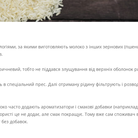
огіями, за якими виготовляють молоко з інших зернових (пшениц
в.
чневий, тобто не піддався злущування від верхніх оболонок р
ь в спеціальний прес. Далі отриману рідину фільтрують і розво
око часто додають ароматизатори і смакові добавки (наприклад
ористі це не додає, але смак покращує. Тому вже сам споживач 
 без добавок.