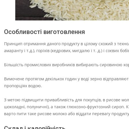
Особливості виготовлення
Принцип отримання даного продукту в цілому схожий з технол
амаранту і т.д.), горіхів (кедрових, мигдалю і т. д.) і соєвих бобі
Більшість промислових виробників вибирають сировиною кори
Вимочене протягом декількох годин у воді зерно відправляют
пропорціях водою.
З метою підвищити привабливість для покупців, в рисове мол
шоколадні, полуничні), а також глюкозно-фруктозний сироп. К
варто пити таке рисове молоко або віддати перевагу продукту
Склад і калорійність