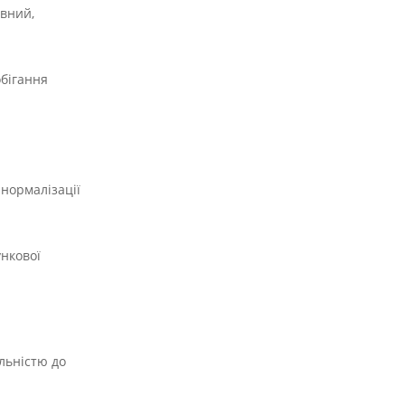
ивний,
обігання
 нормалізації
ункової
ильністю до