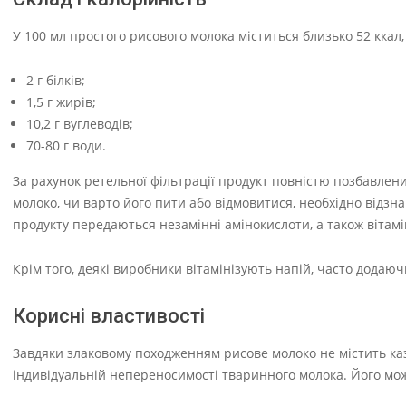
У 100 мл простого рисового молока міститься близько 52 ккал,
2 г білків;
1,5 г жирів;
10,2 г вуглеводів;
70-80 г води.
За рахунок ретельної фільтрації продукт повністю позбавлен
молоко, чи варто його пити або відмовитися, необхідно відзн
продукту передаються незамінні амінокислоти, а також вітаміни
Крім того, деякі виробники вітамінізують напій, часто додаюч
Корисні властивості
Завдяки злаковому походженням рисове молоко не містить каз
індивідуальній непереносимості тваринного молока. Його можна