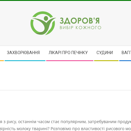
ЗДОРОВ'Я
ЗАХВОРЮВАННЯ
ЛІКАРІ ПРО ПЕЧІНКУ
CУДИНИ
ВАГІ
я з рису, останнім часом стає популярним, затребуваним проду
ірність молоку тварині? Розповімо про властивості рисового мо