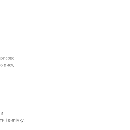
 рисове
о рису,
ри
и і випічку.