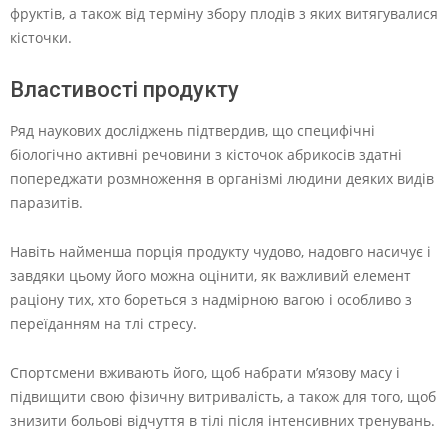
фруктів, а також від терміну збору плодів з яких витягувалися
кісточки.
Властивості продукту
Ряд наукових досліджень підтвердив, що специфічні
біологічно активні речовини з кісточок абрикосів здатні
попереджати розмноження в організмі людини деяких видів
паразитів.
Навіть найменша порція продукту чудово, надовго насичує і
завдяки цьому його можна оцінити, як важливий елемент
раціону тих, хто бореться з надмірною вагою і особливо з
переїданням на тлі стресу.
Спортсмени вживають його, щоб набрати м’язову масу і
підвищити свою фізичну витривалість, а також для того, щоб
знизити больові відчуття в тілі після інтенсивних тренувань.