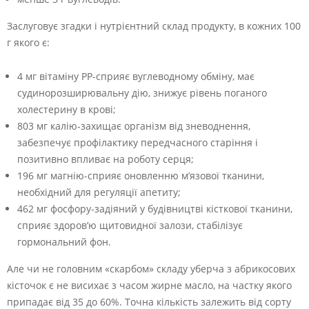
Заслуговує згадки і нутрієнтний склад продукту, в кожних 100
г якого є:
4 мг вітаміну РР-сприяє вуглеводному обміну, має
судинорозширювальну дію, знижує рівень поганого
холестерину в крові;
803 мг калію-захищає організм від зневоднення,
забезпечує профілактику передчасного старіння і
позитивно впливає на роботу серця;
196 мг магнію-сприяє оновленню м’язової тканини,
необхідний для регуляції апетиту;
462 мг фосфору-задіяний у будівництві кісткової тканини,
сприяє здоров’ю щитовидної залози, стабілізує
гормональний фон.
Але чи не головним «скарбом» складу уберча з абрикосових
кісточок є не висихає з часом жирне масло, на частку якого
припадає від 35 до 60%. Точна кількість залежить від сорту