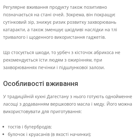
Регулярне вживання продукту також позитивно
позначається на стані очей. Зокрема, він покращує
сутінковий зір, знижує ризик розвитку захворювань
катаракти, а також зменшує шкідливі наслідки на тлі
тривалого і щоденного використання гаджетів.
Що стосується шкоди, то урбеч з кісточок абрикоса не
рекомендується їсти людям з ожирінням, при
захворюваннях печінки і підшлункової залози.
Особливості вживання
У традиційній кухні Дагестану з нього готують однойменне
ласощі з додаванням вершкового масла і меду. Його можна
використовувати для приготування:
тостів і бутербродів;
булочок і круасанів (в якості начинки);