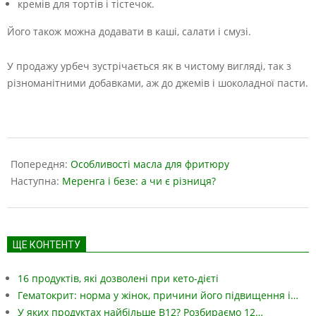
кремів для тортів і тістечок.
Його також можна додавати в каші, салати і смузі.
У продажу урбеч зустрічається як в чистому вигляді, так з
різноманітними добавками, аж до джемів і шоколадної пасти.
2023-
07-
Попередня:
Особливості масла для фритюру
08
Наступна:
Меренга і безе: а чи є різниця?
ЩЕ КОНТЕНТУ
16 продуктів, які дозволені при кето-дієті
Гематокрит: норма у жінок, причини його підвищення і…
У яких продуктах найбільше B12? Розбираємо 12…