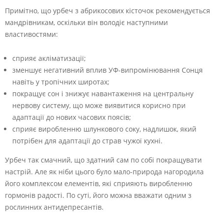
Примітно, що урбеч з абрикосових кісточок рекомендується
мандрівникам, оскільки він володіє наступними
властивостями:
сприяє акліматизації;
зменшує негативний вплив УФ-випромінювання Сонця
навіть у тропічних широтах;
покращує сон і знижує навантаження на центральну
нервову систему, що може виявитися корисно при
адаптації до нових часових поясів;
сприяє виробленню шлункового соку, надлишок, який
потрібен для адаптації до страв чужої кухні.
Урбеч так смачний, що здатний сам по собі покращувати
настрій. Але як ніби цього було мало-природа нагородила
його комплексом елементів, які сприяють виробленню
гормонів радості. По суті, його можна вважати одним з
рослинних антидепресантів.