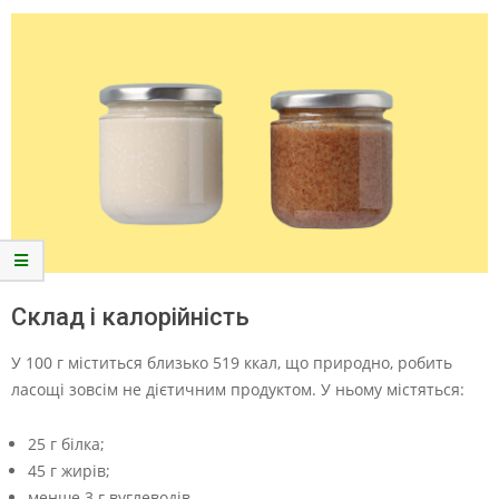
Склад і калорійність
У 100 г міститься близько 519 ккал, що природно, робить
ласощі зовсім не дієтичним продуктом. У ньому містяться:
25 г білка;
45 г жирів;
менше 3 г вуглеводів.