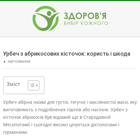
Skip
to
content
ЗДОРОВ'Я
Secondary
Navigation
Урбеч з абрикосових кісточок: користь і шкода
Menu
➤
ХАРЧУВАННЯ
Зміст
Урбеч-збірна назва для густої, тягучої і маслянистої маси, яку
виготовляють з подрібнених горіхів або насіння. Урбеч з
кісточок абрикосів був відомий ще в Стародавній
Месопотамії і сьогодні високо цінується дієтологами і
гурманами.