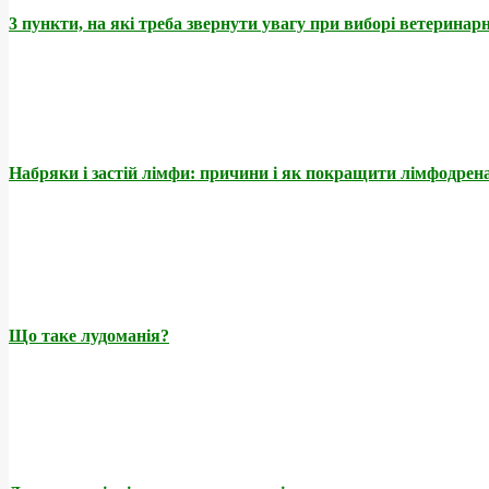
3 пункти, на які треба звернути увагу при виборі ветеринар
Набряки і застій лімфи: причини і як покращити лімфодре
Що таке лудоманія?