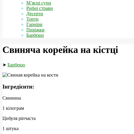
М’ясні супи
Рибні страви
Десерти
Торти
Гарніри
Пиріжки
Барбекю
Свиняча корейка на кістці
➤
Барбекю
Інгредієнти:
Свинина
1 кілограм
Цибуля ріпчаста
1 штука