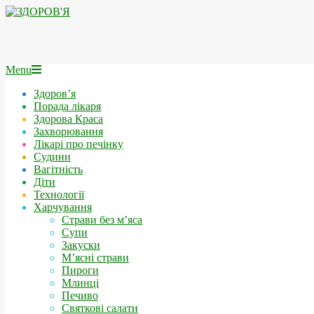
Skip
to
content
ЗДОРОВ'Я
Secondary
Menu
Navigation
Здоров’я
Menu
Порада лікаря
Здорова Краса
Захворювання
Лікарі про печінку
Cудини
Вагітність
Діти
Технології
Харчування
Страви без м’яса
Супи
Закуски
М’ясні страви
Пироги
Млинці
Печиво
Святкові салати