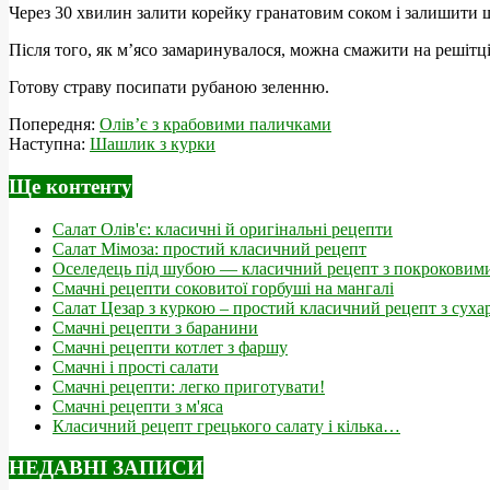
Через 30 хвилин залити корейку гранатовим соком і залишити 
Після того, як м’ясо замаринувалося, можна смажити на решітці
Готову страву посипати рубаною зеленню.
2019-
Попередня:
Олів’є з крабовими паличками
01-
Наступна:
Шашлик з курки
21
Ще контенту
Салат Олів'є: класичні й оригінальні рецепти
Салат Мімоза: простий класичний рецепт
Оселедець під шубою — класичний рецепт з покроковим
Смачні рецепти соковитої горбуші на мангалі
Салат Цезар з куркою – простий класичний рецепт з сух
Смачні рецепти з баранини
Смачні рецепти котлет з фаршу
Смачні і прості салати
Смачні рецепти: легко приготувати!
Смачні рецепти з м'яса
Класичний рецепт грецького салату і кілька…
НЕДАВНІ ЗАПИСИ