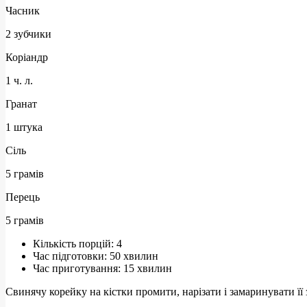
Часник
2 зубчики
Коріандр
1 ч. л.
Гранат
1 штука
Сіль
5 грамів
Перець
5 грамів
Кількість порцій:
4
Час підготовки:
50 хвилин
Час приготування:
15 хвилин
Свинячу корейку на кістки промити, нарізати і замаринувати ї