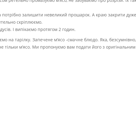
ом ретельно промазуємо м’ясо, не забуваємо про розрізи. Їх та
яса потрібно залишити невеликий прошарок. А краю закрити дуже
етельно скріплюємо.
дусів. І випікаємо протягом 2 годин.
ємо на тарілку. Запечене м’ясо -смачне блюдо. Яка, безсумнівно
 не тільки м’ясо. Ми пропонуємо вам подати його з оригінальни