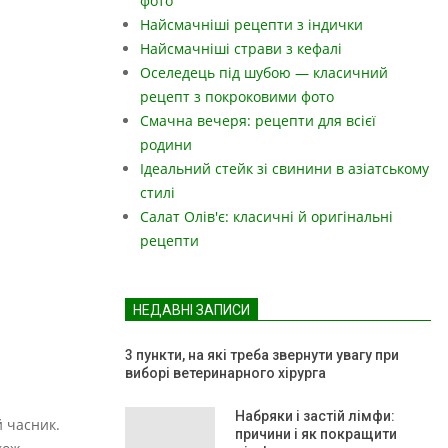
фото
Найсмачніші рецепти з індички
Найсмачніші страви з кефалі
Оселедець під шубою — класичний
рецепт з покроковими фото
Смачна вечеря: рецепти для всієї
родини
Ідеальний стейк зі свинини в азіатському
стилі
Салат Олів'є: класичні й оригінальні
рецепти
НЕДАВНІ ЗАПИСИ
3 пункти, на які треба звернути увагу при
виборі ветеринарного хірурга
Набряки і застій лімфи:
й часник.
причини і як покращити