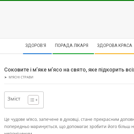
Skip
to
content
Secondary
ЗДОРОВ’Я
ПОРАДА ЛІКАРЯ
ЗДОРОВА КРАСА
Navigation
Menu
Соковите і м’яке м’ясо на свято, яке підкорить всі
➤
М'ЯСНІ СТРАВИ
Зміст
Це чудове м’ясо, запечене в духовці, стане прекрасним допов
попередньо маринується, що допомагає зробити його більш н
непоміченим.