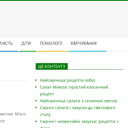
ТНІСТЬ
ДІТИ
ТЕХНОЛОГІЇ
ХАРЧУВАННЯ
ЩЕ КОНТЕНТУ
Найсмачніші рецепти лобіо
Салат Мімоза: простий класичний
рецепт
Найсмачніші салати з сезонних овочів
Смачні салати і закуски до святкового
овитим. М’ясо
столу
ься
Смачні і незвичайні закуски: рецепти з