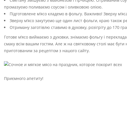
Сметану змішуємо з майонезом і гірчицею. Отриманим соус
промазуємо поливаємо соусом і оливковою олією.
Підготовлене м’ясо кладемо в фольгу. Важливо! Зверху м’
Зверху м’ясо закутуємо ще один лист фольги, краю також р
Отриману заготівлю ставимо в духовку, розігріту до 170 гра
Готове м’ясо виймаємо з духовки, знімаємо фольгу і переклада
смаку всім вашим гостям. Але ж на святковому столі має бути
приготованим за рецептом з нашого сайту.
Приємного апетиту!