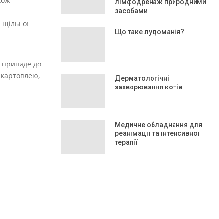
кож
лімфодренаж природними
засобами
 щільно!
Що таке лудоманія?
, припаде до
м картоплею,
Дерматологічні
захворювання котів
Медичне обладнання для
реанімації та інтенсивної
терапії