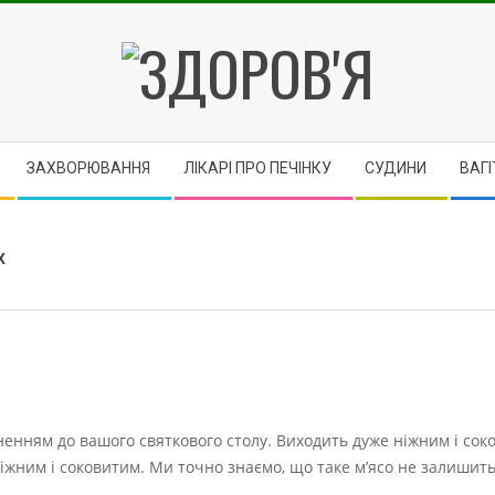
ЗДОРОВ'Я
ЗАХВОРЮВАННЯ
ЛІКАРІ ПРО ПЕЧІНКУ
CУДИНИ
ВАГІ
х
ненням до вашого святкового столу.
Виходить дуже ніжним і сок
іжним і соковитим. Ми точно знаємо, що таке м’ясо не залишит