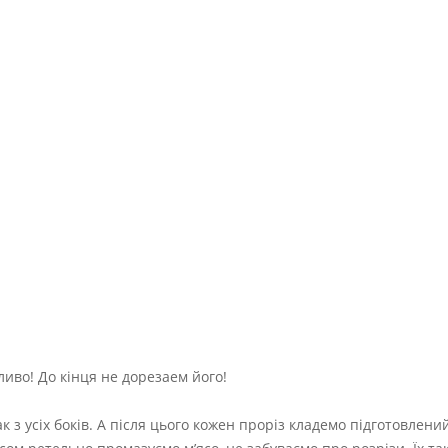
иво! До кінця не дорезаем його!
к з усіх боків. А після цього кожен проріз кладемо підготовлени