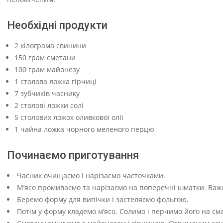
Необхідні продукти
2 кілограма свинини
150 грам сметани
100 грам майонезу
1 столова ложка гірчиці
7 зубчиків часнику
2 столові ложки солі
5 столових ложок оливкової олії
1 чайна ложка чорного меленого перцю
Починаємо приготування
Часник очищаємо і нарізаємо часточками.
М’ясо промиваємо та нарізаємо на поперечні шматки. Важл
Беремо форму для випічки і застеляємо фольгою.
Потім у форму кладемо м’ясо. Солимо і перчимо його на сма