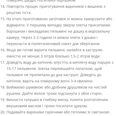
поверхні, щедро посипаної борошном.
Повторіть процес приготування вареників з вишнею з
рештою тіста.
На етапі приготованих заготовок їх можна заморозити або
відварити. У першому випадку зверху злегка присипаємо
борошном і викладаємо пельмені на дошку в морозильну
камеру. Через 2-3 години їх можна зняти з дошки і
перекласти в поліетиленовий пакет для зберігання.
Якщо ви готові варити пельмені, налийте в каструлю
ємністю не менше 3 літрів близько 1,5-2 літрів води.
Доведіть воду до кипіння, опустіть в киплячу воду порцію з
15-17 пельменів. Злегка перемішайте лопаткою, щоб
пельмені не прилипали до дна каструлі. Доведіть до
кипіння, варіть на помірному вогні 3-4 хвилини.
Виймаємо шумівкою або дрібним друшляком на чистий
рушник. Дайте волозі трохи підсохнути з обох сторін.
Викласти галушки в глибоку миску, полити розтопленим
вершковим маслом і трохи посипати цукром.
Подавайте вареники гарячими або теплими зі сметаною.