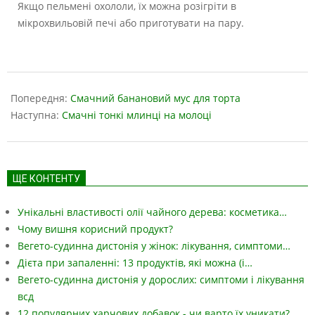
Якщо пельмені охололи, їх можна розігріти в
мікрохвильовій печі або приготувати на пару.
2024-
10-
Попередня:
Смачний банановий мус для торта
22
Наступна:
Смачні тонкі млинці на молоці
ЩЕ КОНТЕНТУ
Унікальні властивості олії чайного дерева: косметика…
Чому вишня корисний продукт?
Вегето-судинна дистонія у жінок: лікування, симптоми…
Дієта при запаленні: 13 продуктів, які можна (і…
Вегето-судинна дистонія у дорослих: симптоми і лікування
всд
12 популярних харчових добавок - чи варто їх уникати?