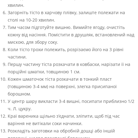
хвилин.
Загорніть тісто в харчову плівку, залиште полежати на
столі на 10-20 хвилин.
Тим часом підготуйте вишню. Вимийте ягоду, очистіть
кожну від насіння. Помістити в друшляк, встановлений над
мискою, для збору соку.
Коли тісто трохи полежить, розрізаємо його на 3 рівні
частини.
Першу частину тіста розкачати в ковбаски, нарізати її на
порційні шматки, товщиною 1 см.
Кожен шматочок тіста розкачати в тонкий пласт
(товщиною 3-4 мм) на поверхні, злегка присипаної
борошном.
У центр шару викласти 3-4 вишні, посипати приблизно 1/2
ч. Л. цукру.
Краї вареника щільно з’єднати, зліпити, щоб під час
варіння не витікали соки начинки.
Розкладіть заготовки на обробній дошці або іншій