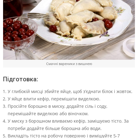
Смачні вареники з вишнею
Підготовка:
У глибокій мисці збийте яйце, щоб з’єднати білок і жовток.
У яйце влити кефір, перемішати виделкою.
Просійте борошно в миску, додайте сіль і соду,
перемішайте виделкою або віночком.
У миску з борошном вливаємо кефір, замішуємо тісто. За
потреби додайте більше борошна або води.
Викладіть тісто на робочу поверхню і вимішуйте 5-7