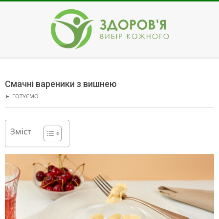
Skip
to
content
ЗДОРОВ'Я
Secondary
Navigation
Смачні вареники з вишнею
Menu
➤
ГОТУЄМО
Зміст