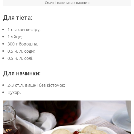
Смачні вареники з вишнею
Для тіста:
1 стакан кефіру;
1 яйце;
300 г борошна;
0,5 ч. л. соди;
0,5 ч. л. солі.
Для начинки:
2-3 ст.л. вишні без кісточок;
Цукор.