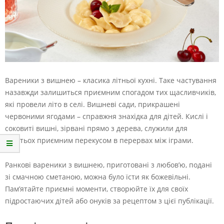
Вареники з вишнею – класика літньої кухні. Таке частування
назавжди залишиться приємним спогадом тих щасливчиків,
які провели літо в селі. Вишневі сади, прикрашені
червоними ягодами – справжня знахідка для дітей. Кислі і
соковиті вишні, зірвані прямо з дерева, служили для
багатьох приємним перекусом в перервах між іграми.
Ранкові вареники з вишнею, приготовані з любов’ю, подані
зі смачною сметаною, можна було їсти як божевільні.
Пам’ятайте приємні моменти, створюйте їх для своїх
підростаючих дітей або онуків за рецептом з цієї публікації.