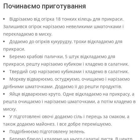
Починаємо приготування
Відрізаємо від огірка 18 тонких кілець для прикраси.
Залишився огірок нарізаємо невеликими шматочками і
перекладаємо в миску.
Додаємо до огірків кукурудзу, трохи відкладаємо для
прикраси.
Беремо крабові палички, 5 штук відкладаємо для
прикраси, решту нарізаємо кубиком і кладемо в салатник.
Твердий сир нарізаємо кубиками і кладемо в салатник.
Моркву відварюємо, остуджуємо, очищаємо і нарізаємо
дрібними шматочками. Додаємо її до решти продуктів.
Яйця відварюємо круто. Одне відкладаємо на прикрасу, а
решта очищаємо і нарізаємо шматочками, а потім кладемо в
миску.
У підготовлені овочі додаємо сіль і перець за смаком, а
також додаємо майонез. І все добре перемішуємо.
Подрібнюємо підготовлену зелень.
Беремо блюдо і кладемо на нього салатні листя. В центр