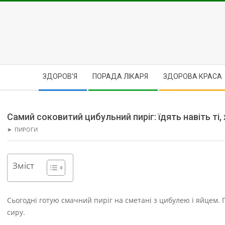
Skip
to
content
Secondary
ЗДОРОВ’Я
ПОРАДА ЛІКАРЯ
ЗДОРОВА КРАСА
Navigation
Menu
Самий соковитий цибульний пиріг: їдять навіть ті
➤
ПИРОГИ
Зміст
Сьогодні готую смачний пиріг на сметані з цибулею і яйцем. Г
сиру.