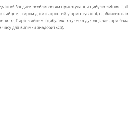
дмінно! Завдяки особливостям приготування цибулю змінює свій
лею, яйцем і сиром досить простий у приготуванні, особливих на
егкого! Пиріг з яйцем і цибулею готуємо в духовці, але, при баж
 часу для випічки знадобиться).