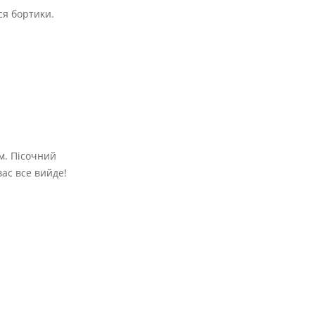
ся бортики.
м. Пісочний
вас все вийде!