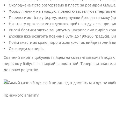
Охолоджене тісто розгортаємо в пласт: за розміром більше
Форму я нічим не змащую, повністю застеляють пергаменто
Переносимо тісто у форму, повернувши його на качалку (з
Низ тесту проколюємо виделкою, щоб не вздувался при ви
Високі бортики злегка защипуємо, накриваючи пиріг з кра
Духовка вже розігріта повинна бути до 190-200 градусів. В
Потім змастимо краю пирога жовтком: так вийде гарний ви
Охолоджуємо пиріг.
Смачний пиріг з цибулею і яйцем на сметані зазвичай подают
пиріг, як у бабусі — швидкий і ароматний! Тепер і ви знаєте,
До нових рецептів!
Приємного апетиту!