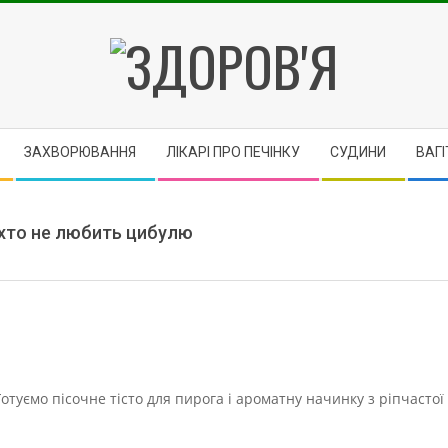
ЗДОРОВ'Я
ЗАХВОРЮВАННЯ
ЛІКАРІ ПРО ПЕЧІНКУ
CУДИНИ
ВАГІ
, хто не любить цибулю
отуємо пісочне тісто для пирога і ароматну начинку з ріпчастої 