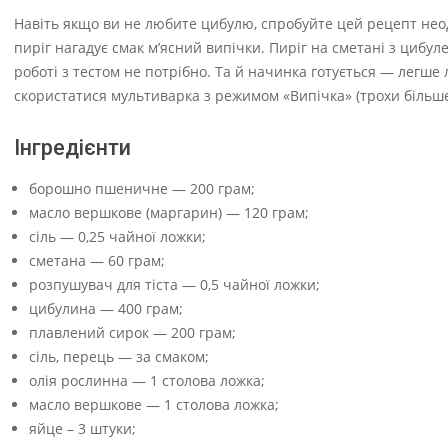
Навіть якщо ви не любите цибулю, спробуйте цей рецепт нео
пиріг нагадує смак м’ясний випічки. Пиріг на сметані з цибу
роботі з тестом не потрібно. Та й начинка готується — легше л
скористатися мультиварка з режимом «Випічка» (трохи більше
Інгредієнти
борошно пшеничне — 200 грам;
масло вершкове (маргарин) — 120 грам;
сіль — 0,25 чайної ложки;
сметана — 60 грам;
розпушувач для тіста — 0,5 чайної ложки;
цибулина — 400 грам;
плавлений сирок — 200 грам;
сіль, перець — за смаком;
олія рослинна — 1 столова ложка;
масло вершкове — 1 столова ложка;
яйце – 3 штуки;