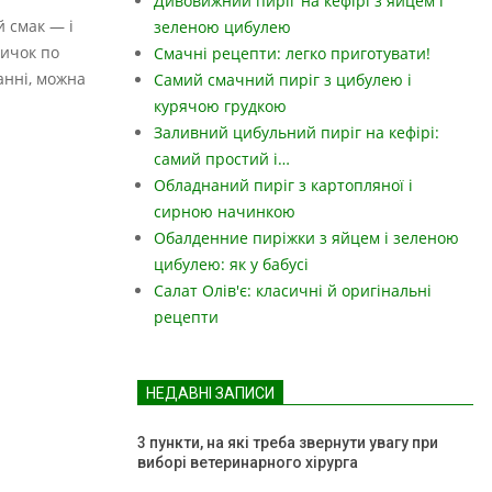
Дивовижний пиріг на кефірі з яйцем і
 смак — і
зеленою цибулею
вичок по
Смачні рецепти: легко приготувати!
анні, можна
Самий смачний пиріг з цибулею і
курячою грудкою
Заливний цибульний пиріг на кефірі:
самий простий і…
Обладнаний пиріг з картопляної і
сирною начинкою
Обалденние пиріжки з яйцем і зеленою
цибулею: як у бабусі
Салат Олів'є: класичні й оригінальні
рецепти
НЕДАВНІ ЗАПИСИ
3 пункти, на які треба звернути увагу при
виборі ветеринарного хірурга