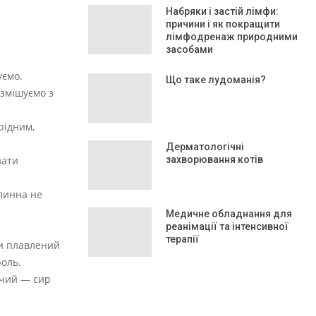
Набряки і застій лімфи:
причини і як покращити
лімфодренаж природними
засобами
уємо.
Що таке лудоманія?
 змішуємо з
рідним,
Дерматологічні
зати
захворювання котів
слинна не
Медичне обладнання для
реанімації та інтенсивної
терапії
ти плавлений
роль.
ячий — сир