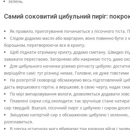
зелень.
Самий соковитий цибульний пиріг: покро
Як правило, приготування починається з пісочного тіста. 
Слідом додаємо масло або маргарин, воно повинно бути з х
борошном, перетворюючи все в крихту.
Щоб з’єднати отриману крихту, додамо сметану. Швидко з’єд
заважати перестаємо. Загорнемо або накриємо тісто, дамо охо
Для цибульного начинки ріжемо ріпчасту цибулю: достатнє
вирішуйте самі: тут різниці немає. Головне, не дуже товстим
На розігрітій сковороді обсмажуємо весь підготовлений ци
дасть вершкового горіти, а вершкове, в свою чергу, надає см
По мірі випаровування вологи, дозволяється додавати зовс
Плавлені сирки слід охолодити: так зручніше стане натира
сир твердий. Взагалі, пісочний пиріг з цибулею і сиром досит
Змішуємо натертий сир з обсмаженою цибулею і зеленню, 
розплавиться.
В злегка остигнула масу вбиваємо три курячих яйця і зно