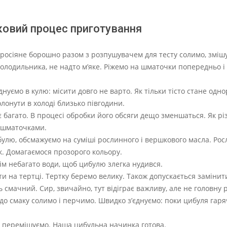
ковий процес приготування
Просіяне борошно разом з розпушувачем для тесту солимо, зміш
олодильника, не надто м’яке. Ріжемо на шматочки попередньо і
нуємо в кулю: місити довго не варто. Як тільки тісто стане одно
лонути в холоді близько півгодини.
 багато. В процесі обробки його обсяги дещо зменшаться. Як рі
и шматочками.
булю, обсмажуємо на суміші рослинного і вершкового масла. Ро
ак. Домагаємося прозорого кольору.
ім небагато води, щоб цибулю злегка нудився.
ти на тертці. Тертку беремо велику. Також допускається заміни
ь смачний. Сир, звичайно, тут відіграє важливу, але не головну 
до смаку солимо і перчимо. Швидко з’єднуємо: поки цибуля гар
ву перемішуємо. Наша цибульна начинка готова.