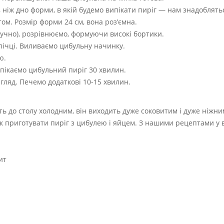
, ніж дно форми, в якій будемо випікати пиріг — нам знадоблять
м. Розмір форми 24 см, вона роз’ємна.
ручно), розрівнюємо, формуючи високі бортики.
пічці. Виливаємо цибульну начинку.
ю.
ипікаємо цибульний пиріг 30 хвилин.
гляд. Печемо додаткові 10-15 хвилин.
ь до столу холодним, він виходить дуже соковитим і дуже ніжни
 як приготувати пиріг з цибулею і яйцем. З нашими рецептами у 