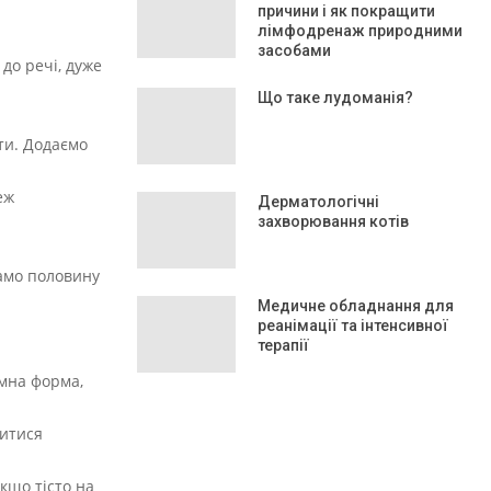
причини і як покращити
лімфодренаж природними
засобами
до речі, дуже
Що таке лудоманія?
ити. Додаємо
еж
Дерматологічні
захворювання котів
дамо половину
Медичне обладнання для
реанімації та інтенсивної
терапії
ємна форма,
ритися
кщо тісто на