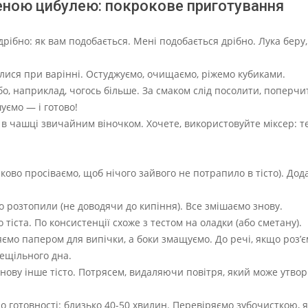
еленою цибулею: покрокове приготування
ібно: як вам подобається. Мені подобається дрібно. Лука беру, 
алися при варінні. Остуджуємо, очищаємо, ріжемо кубиками.
бо, наприклад, чогось більше. За смаком слід посолити, поперч
уємо — і готово!
о в чашці звичайним віночком. Хочете, використовуйте міксер: т
ово просіваємо, щоб нічого зайвого не потрапило в тісто). До
 розтопили (не доводячи до кипіння). Все змішаємо знову.
іста. По консистенції схоже з тестом на оладки (або сметану).
ємо папером для випічки, а боки змащуємо. До речі, якщо роз’
нещільного дна.
нову інше тісто. Потрясем, видаляючи повітря, який може утво
до готовності: близько 40-50 хвилин. Перевіряємо зубочисткою, я