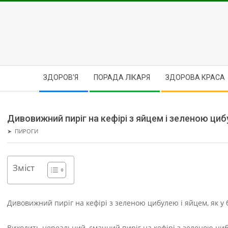
Skip
to
content
Secondary
ЗДОРОВ’Я
ПОРАДА ЛІКАРЯ
ЗДОРОВА КРАСА
Navigation
Menu
Дивовижний пиріг на кефірі з яйцем і зеленою ци
➤
ПИРОГИ
Зміст
Дивовижний пиріг на кефірі з зеленою цибулею і яйцем, як у 
Виходить нереальний, смачний пиріг на кефірі з зеленою циб