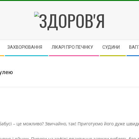
ЗДОРОВ'Я
ЗАХВОРЮВАННЯ
ЛІКАРІ ПРО ПЕЧІНКУ
CУДИНИ
ВАГІ
булею
бабусі – це можливо? Звичайно, так! Приготуємо його дуже швид
улею і яйцем. Пироги на кефірі практично завжди роблять без д