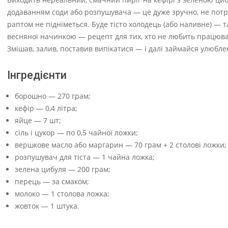
додаванням соди або розпушувача — це дуже зручно, не потріб
раптом не підніметься. Буде тісто холодець (або наливне) — 
весняної начинкою — рецепт для тих, хто не любить працювати
Змішав, залив, поставив випікатися — і далі займайся улюбл
Інгредієнти
борошно — 270 грам;
кефір — 0,4 літра;
яйце — 7 шт;
сіль і цукор — по 0,5 чайної ложки;
вершкове масло або маргарин — 70 грам + 2 столові ложки;
розпушувач для тіста — 1 чайна ложка;
зелена цибуля — 200 грам;
перець — за смаком;
молоко — 1 столова ложка;
жовток — 1 штука.