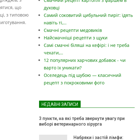
Смачний рецепт картоплі з фаршем в
оятися, що
духовці
ці, з типовою
Самий соковитий цибульний пиріг: їдять
риготування.
навіть ті,…
Смачні рецепти медовиків
Найсмачніші рецепти з щуки
Самі смачні біляші на кефірі: і не треба
чекати,…
12 популярних харчових добавок - чи
варто їх уникати?
Оселедець під шубою — класичний
рецепт з покроковими фото
НЕДАВНІ ЗАПИСИ
3 пункти, на які треба звернути увагу при
виборі ветеринарного хірурга
Набряки і застій лімфи: