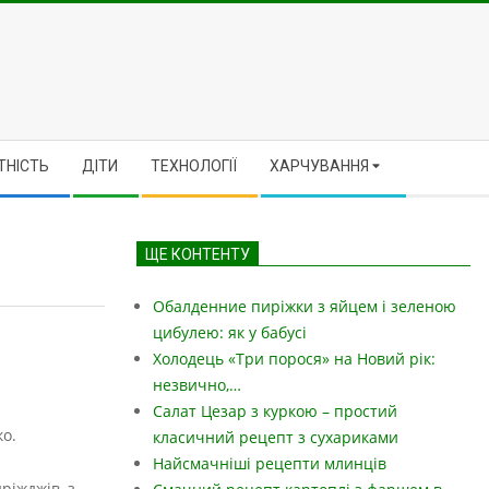
ТНІСТЬ
ДІТИ
ТЕХНОЛОГІЇ
ХАРЧУВАННЯ
ЩЕ КОНТЕНТУ
Обалденние пиріжки з яйцем і зеленою
цибулею: як у бабусі
Холодець «Три порося» на Новий рік:
незвично,…
Салат Цезар з куркою – простий
ко.
класичний рецепт з сухариками
Найсмачніші рецепти млинців
ріжджів, з