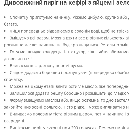
Дивовижний пиріг на кефірі з яйцем і з
Спочатку приготуємо начинку. Ріжемо цибулю, крупно або др
багато.
Яйця попередньо відварюємо в солоній воді, щоб не тріск
Змішуємо всі разом. Можна взяти все в рівних кількостях а
рослинне масло: начинка не буде розпадатися. Ретельно зміш
Готуємо швидке холодець тісто: цукор, сіль і яйця збиваєм
дозволяється!
Вливаємо кефір, знову перемішуємо.
Слідом додаємо борошно і розпушувач (попередньо обов’язк
спочатку.
Можна на цьому етапі влити остигле масло, яке попередньо
Залишилося додати решту борошно і розмішати до гладкого т
Форму змащуємо маслом або, якщо роз’ємна, то дно застеля
закрийте низ зовні фольгою. Тісто рідке, і може випливати з 
Виливаємо половину тіста рівним шаром, потім начинка і з
всередині.
Випікаємо пиріг у духовці при 200 градусах. Печемо пиріг 