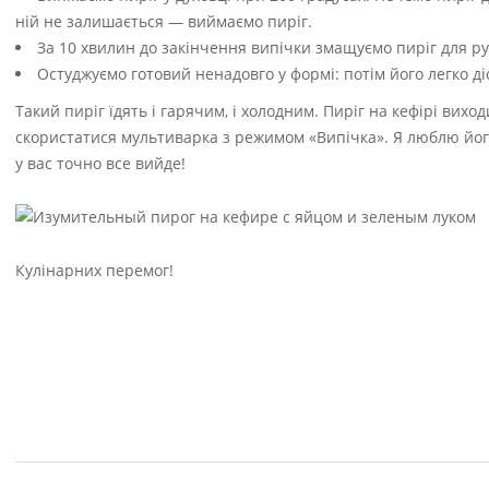
ній не залишається — виймаємо пиріг.
За 10 хвилин до закінчення випічки змащуємо пиріг для ру
Остуджуємо готовий ненадовго у формі: потім його легко ді
Такий пиріг їдять і гарячим, і холодним. Пиріг на кефірі вихо
скористатися мультиварка з режимом «Випічка». Я люблю його 
у вас точно все вийде!
Кулінарних перемог!
2019-