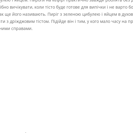
но вичікувати, коли тісто буде готове для випічки і не варто б
так ще його називають. Пиріг з зеленою цибулею і яйцем в духов
 з дріжджовим тістом. Підійде він і тим, у кого мало часу на п
еними справами.