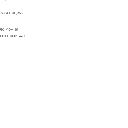
осто яйцем.
 але можна
м з нами — і