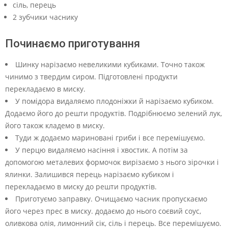
сіль, перець
2 зубчики часнику
Починаємо приготування
Шинку нарізаємо невеликими кубиками. Точно також
чинимо з твердим сиром. Підготовлені продукти
перекладаємо в миску.
У помідора видаляємо плодоніжки й нарізаємо кубиком.
Додаємо його до решти продуктів. Подрібнюємо зелений лук,
його також кладемо в миску.
Туди ж додаємо мариновані гриби і все перемішуємо.
У перцю видаляємо насіння і хвостик. А потім за
допомогою металевих формочок вирізаємо з нього зірочки і
ялинки. Залишився перець нарізаємо кубиком і
перекладаємо в миску до решти продуктів.
Приготуємо заправку. Очищаємо часник пропускаємо
його через прес в миску. додаємо до нього соєвий соус,
оливкова олія, лимонний сік, сіль і перець. Все перемішуємо.