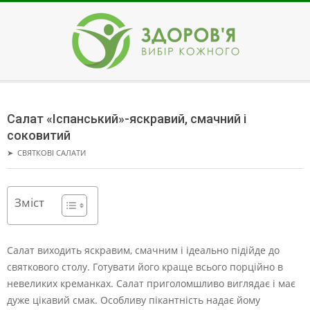
Skip
to
content
ЗДОРОВ'Я
Secondary
Navigation
Салат «Іспанський»-яскравий, смачний і
Menu
соковитий
➤
СВЯТКОВІ САЛАТИ
Зміст
Салат виходить яскравим, смачним і ідеально підійде до
святкового столу. Готувати його краще всього порційно в
невеликих креманках.
Салат приголомшливо виглядає і має
дуже цікавий смак. Особливу пікантність надає йому