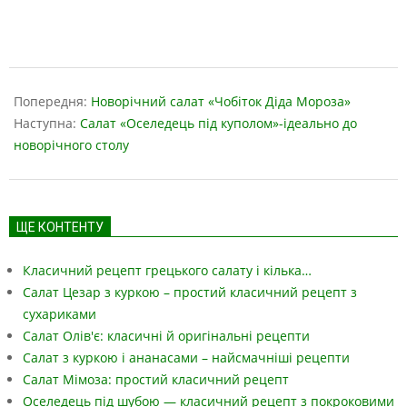
2019-
05-
Попередня:
Новорічний салат «Чобіток Діда Мороза»
02
Наступна:
Салат «Оселедець під куполом»-ідеально до
новорічного столу
ЩЕ КОНТЕНТУ
Класичний рецепт грецького салату і кілька…
Салат Цезар з куркою – простий класичний рецепт з
сухариками
Салат Олів'є: класичні й оригінальні рецепти
Салат з куркою і ананасами – найсмачніші рецепти
Салат Мімоза: простий класичний рецепт
Оселедець під шубою — класичний рецепт з покроковими