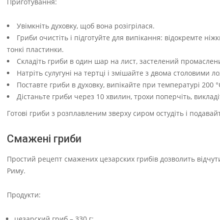
Приготування:
Увімкніть духовку, щоб вона розігрілася.
Гриби очистіть і підготуйте для випікання: відокремте ніж
тонкі пластинки.
Складіть гриби в один шар на лист, застелений промасле
Натріть сулугуні на тертці і змішайте з двома столовими 
Поставте гриби в духовку, випікайте при температурі 200 °
Дістаньте гриби через 10 хвилин, трохи поперчіть, викладіт
Готові гриби з розплавленим зверху сиром остудіть і подавай
Смажені гриби
Простий рецепт смажених цезарских грибів дозволить відчу
Риму.
Продукти:
цезарский гриб – 330 г;