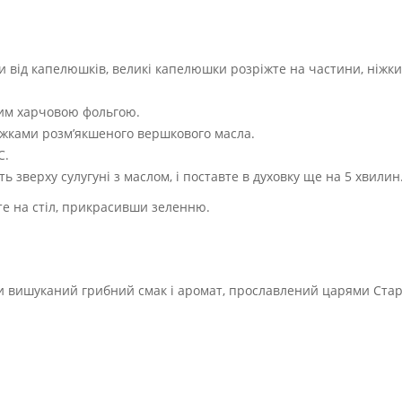
ки від капелюшків, великі капелюшки розріжте на частини, ніжки
ним харчовою фольгою.
ложками розм’якшеного вершкового масла.
C.
ь зверху сулугуні з маслом, і поставте в духовку ще на 5 хвилин
те на стіл, прикрасивши зеленню.
ти вишуканий грибний смак і аромат, прославлений царями Ста