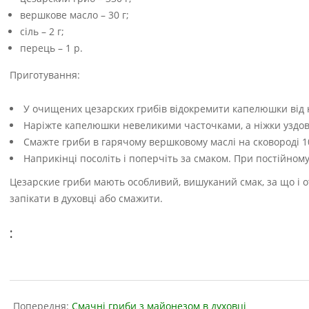
вершкове масло – 30 г;
сіль – 2 г;
перець – 1 р.
Приготування:
У очищених цезарских грибів відокремити капелюшки від 
Наріжте капелюшки невеликими часточками, а ніжки уздов
Смажте гриби в гарячому вершковому маслі на сковороді 1
Наприкінці посоліть і поперчіть за смаком. При постійном
Цезарские гриби мають особливий, вишуканий смак, за що і о
запікати в духовці або смажити.
:
2019-
01-
Попередня:
Смачні гриби з майонезом в духовці