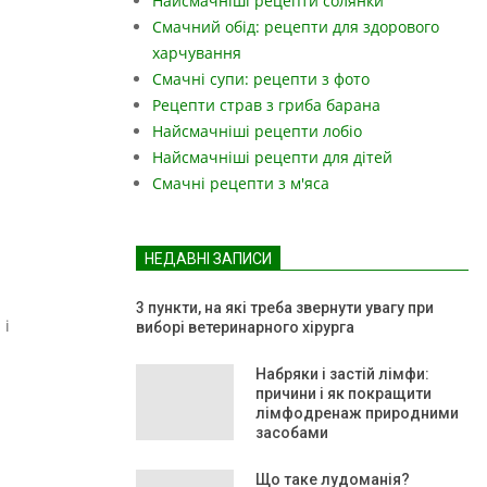
Найсмачніші рецепти солянки
Смачний обід: рецепти для здорового
харчування
Смачні супи: рецепти з фото
Рецепти страв з гриба барана
Найсмачніші рецепти лобіо
Найсмачніші рецепти для дітей
Смачні рецепти з м'яса
НЕДАВНІ ЗАПИСИ
3 пункти, на які треба звернути увагу при
 і
виборі ветеринарного хірурга
Набряки і застій лімфи:
причини і як покращити
лімфодренаж природними
засобами
Що таке лудоманія?