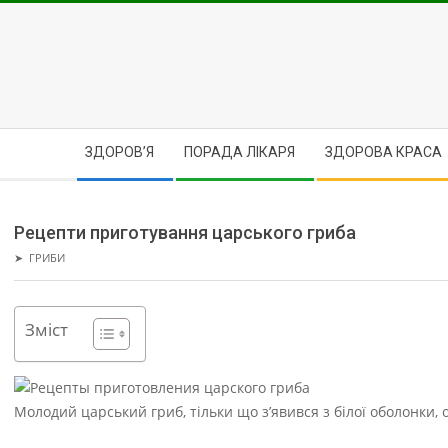
Skip
to
content
Secondary
ЗДОРОВ’Я
ПОРАДА ЛІКАРЯ
ЗДОРОВА КРАСА
Navigation
Menu
Рецепти приготування царського гриба
➤
ГРИБИ
Зміст
Молодий царський гриб, тільки що з’явився з білої оболонки,