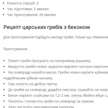
Кількість порцій:
2
Час підготовки:
5 хвилин
Час приготування:
20 хвилин
Рецепт царських грибів з беконом
Для приготування підійдуть молоді гриби, тільки що з’явилися 
Приготування:
Помиті гриби просушіть на паперовому рушнику.
Викрутіть грибні ніжки, акуратно виріжте частина перети
На сковороду налийте масло. Грибні ніжки наріжте кубикам
подрібненим зубком часнику.
Сир натріть на дрібну тертку.
До грибів на сковороді, додайте сметану, тушкуйте, не н
Бекон наріжте слайсами по 1,2–2 мм. злегка Збийте яйця з 
Посоліть і поперчіть гриби на сковороді за смаком.
Деко застеліть пергаментним папером.