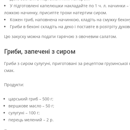
У підготовлені капелюшки накладайте по 1 ч. л. начинки – 
ложкою начинку, присипте трохи натертим сиром.
Кожен гриб, наповнена начинкою, кладіть на смужку бекону
Гриби в беконі складіть на деко і поставте в розігріту дух
Цю закуску можна подати гарячою з овочевим салатом.
Гриби, запечені з сиром
Гриби з сиром сулугуні, приготовані за рецептом грузинської 
смак.
Продукти:
царський гриб – 500 г;
вершкове масло – 50 г;
сулугуні – 100 г;
перець мелений – 2 р.