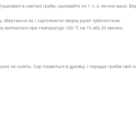
тушковані в сметані гриби, наливайте по 1 ч. л. яєчної маси. Ви
, обертаючи їм, і скріплюючи зверху рулет зубочисткою.
овку випікатися при температурі 160 °C на 15 або 20 хвилин.
кухні не солять. Сир плавиться в духовці, і передає грибів свій