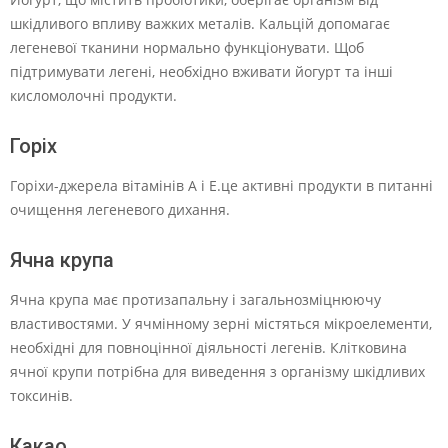
шкідливого впливу важких металів. Кальцій допомагає
легеневої тканини нормально функціонувати. Щоб
підтримувати легені, необхідно вживати йогурт та інші
кисломолочні продукти.
Горіх
Горіхи-джерела вітамінів А і Е.це активні продукти в питанні
очищення легеневого дихання.
Ячна крупа
Ячна крупа має протизапальну і загальнозміцнюючу
властивостями. У ячмінному зерні містяться мікроелементи,
необхідні для повноцінної діяльності легенів. Клітковина
ячної крупи потрібна для виведення з організму шкідливих
токсинів.
Какао