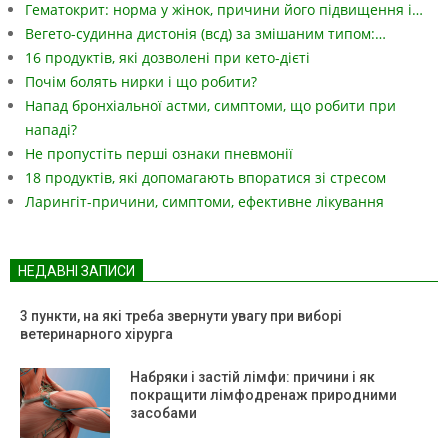
Гематокрит: норма у жінок, причини його підвищення і…
Вегето-судинна дистонія (всд) за змішаним типом:…
16 продуктів, які дозволені при кето-дієті
Почім болять нирки і що робити?
Напад бронхіальної астми, симптоми, що робити при
нападі?
Не пропустіть перші ознаки пневмонії
18 продуктів, які допомагають впоратися зі стресом
Ларингіт-причини, симптоми, ефективне лікування
НЕДАВНІ ЗАПИСИ
3 пункти, на які треба звернути увагу при виборі
ветеринарного хірурга
Набряки і застій лімфи: причини і як
покращити лімфодренаж природними
засобами