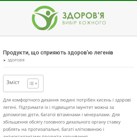
Skip
to
content
ЗДОРОВ'Я
Secondary
Navigation
Продукти, що сприяють здоров’ю легенів
Menu
➤
ЗДОРОВ'Я
Зміст
Для комфортного дихання людині потрібен кисень і здорові
легені. Підтримати їх і підвищити імунітет можна за
допомогою дієти, багатої вітамінами і мінералами. Для
збільшення обсягу головного дихального органу ставку
роблять на протизапальні, багаті клітковиною і
антиоксидантами продукти харчування.