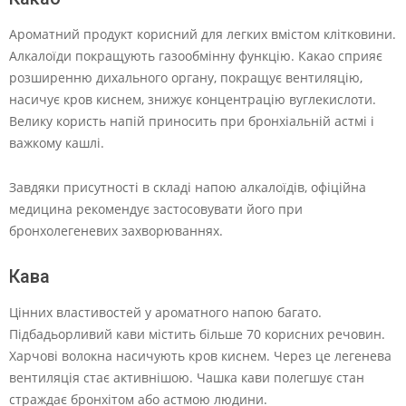
Ароматний продукт корисний для легких вмістом клітковини.
Алкалоїди покращують газообмінну функцію. Какао сприяє
розширенню дихального органу, покращує вентиляцію,
насичує кров киснем, знижує концентрацію вуглекислоти.
Велику користь напій приносить при бронхіальній астмі і
важкому кашлі.
Завдяки присутності в складі напою алкалоїдів, офіційна
медицина рекомендує застосовувати його при
бронхолегеневих захворюваннях.
Кава
Цінних властивостей у ароматного напою багато.
Підбадьорливий кави містить більше 70 корисних речовин.
Харчові волокна насичують кров киснем. Через це легенева
вентиляція стає активнішою. Чашка кави полегшує стан
страждає бронхітом або астмою людини.