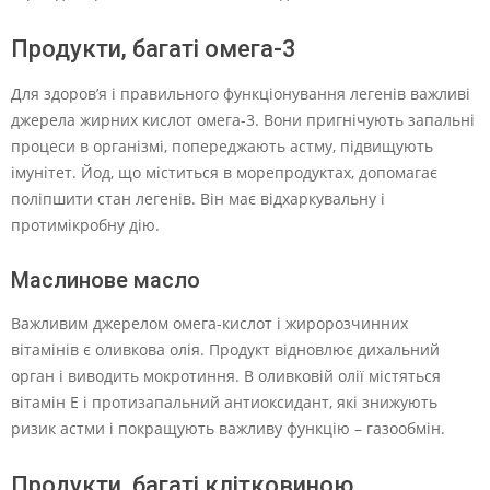
Продукти, багаті омега-3
Для здоров’я і правильного функціонування легенів важливі
джерела жирних кислот омега-3. Вони пригнічують запальні
процеси в організмі, попереджають астму, підвищують
імунітет. Йод, що міститься в морепродуктах, допомагає
поліпшити стан легенів. Він має відхаркувальну і
протимікробну дію.
Маслинове масло
Важливим джерелом омега-кислот і жиророзчинних
вітамінів є оливкова олія. Продукт відновлює дихальний
орган і виводить мокротиння. В оливковій олії містяться
вітамін Е і протизапальний антиоксидант, які знижують
ризик астми і покращують важливу функцію – газообмін.
Продукти, багаті клітковиною