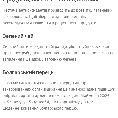
Нестача антиоксидантів призводить до розвитку легеневих
захворювань. Щоб зберегти здоров’я легенів,
рекомендується включати в раціон певні продукти.
Зелений чай
Сильний антиоксидант нейтралізує дію отруйних речовин,
пригнічує рубцювання легеневих тканин. Він сприяє зняттю
запалення і швидкому загоєнню легенів.
Болгарський перець
Овоч містить протизапальний кверцетин. При
захворюваннях органів дихання цей антиоксидант підвищує
опірність організму легеневим інфекціям. Майже на 200%
забезпечує добову необхідність організму у вітаміні з
щоденне вживання болгарського перцю.