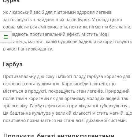
Буряк
Як лікарський засіб для підтримки здоров’я легенів
застосовують з найдавніших часів буряк. У складі цього
овоча містяться амінокислоти, пектини, пігменти беталаіни,
які надають протизапальний ефект. Містить йод і
марганець, магній і калій бурякове бадилля використовують
в якості антиоксиданту.
Гарбуз
Протизапальну дію соку і м’якоті плоду гарбуза корисно для
основного органу дихання. Каротиноїди і лютеїн, що
містяться в продукті, покращують стан легенів. Природний
полівітамін корисний як для організму молодих людей, так і
зрілого віку. Гарбуз ефективна при лікуванні туберкульозу.
Ця баштанна культура у великій кількості містить магній, що
позитивно позначається на стані всієї дихальної системи.
Продукти, багаті антиоксидантами