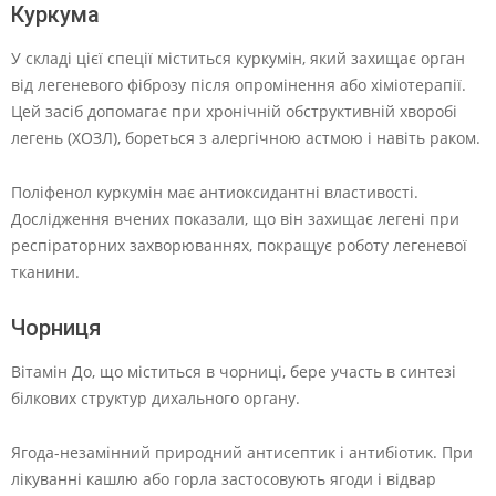
Куркума
У складі цієї спеції міститься куркумін, який захищає орган
від легеневого фіброзу після опромінення або хіміотерапії.
Цей засіб допомагає при хронічній обструктивній хворобі
легень (ХОЗЛ), бореться з алергічною астмою і навіть раком.
Поліфенол куркумін має антиоксидантні властивості.
Дослідження вчених показали, що він захищає легені при
респіраторних захворюваннях, покращує роботу легеневої
тканини.
Чорниця
Вітамін До, що міститься в чорниці, бере участь в синтезі
білкових структур дихального органу.
Ягода-незамінний природний антисептик і антибіотик. При
лікуванні кашлю або горла застосовують ягоди і відвар