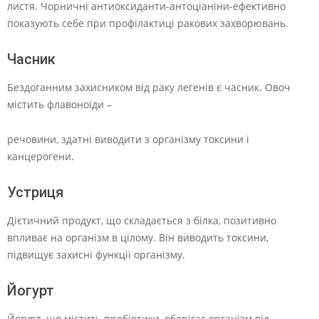
листя. Чорничні антиоксиданти-антоціаніни-ефективно
показують себе при профілактиці ракових захворювань.
Часник
Бездоганним захисником від раку легенів є часник. Овоч
містить флавоноїди –
речовини, здатні виводити з організму токсини і
канцерогени.
Устриця
Дієтичний продукт, що складається з білка, позитивно
впливає на організм в цілому. Він виводить токсини,
підвищує захисні функції організму.
Йогурт
Йогурт, що містить пробіотики, оберігає організм від