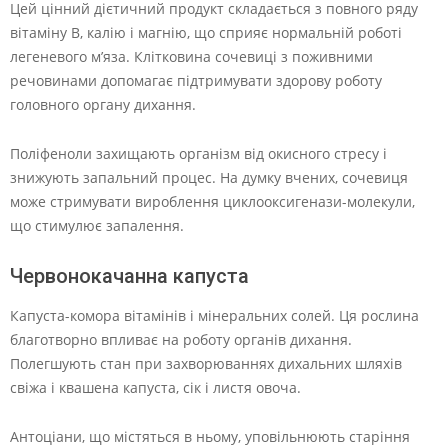
Цей цінний дієтичний продукт складається з повного ряду
вітаміну В, калію і магнію, що сприяє нормальній роботі
легеневого м’яза. Клітковина сочевиці з поживними
речовинами допомагає підтримувати здорову роботу
головного органу дихання.
Поліфеноли захищають організм від окисного стресу і
знижують запальний процес. На думку вчених, сочевиця
може стримувати вироблення циклооксигенази-молекули,
що стимулює запалення.
Червонокачанна капуста
Капуста-комора вітамінів і мінеральних солей. Ця рослина
благотворно впливає на роботу органів дихання.
Полегшують стан при захворюваннях дихальних шляхів
свіжа і квашена капуста, сік і листя овоча.
Антоціани, що містяться в ньому, уповільнюють старіння