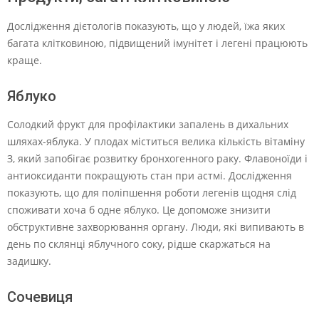
Дослідження дієтологів показують, що у людей, їжа яких
багата клітковиною, підвищений імунітет і легені працюють
краще.
Яблуко
Солодкий фрукт для профілактики запалень в дихальних
шляхах-яблука. У плодах міститься велика кількість вітаміну
З, який запобігає розвитку бронхогенного раку. Флавоноїди і
антиоксиданти покращують стан при астмі. Дослідження
показують, що для поліпшення роботи легенів щодня слід
споживати хоча б одне яблуко. Це допоможе знизити
обструктивне захворювання органу. Люди, які випивають в
день по склянці яблучного соку, рідше скаржаться на
задишку.
Сочевиця