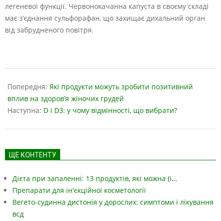
легеневої функції. Червонокачанна капуста в своєму складі
має з’єднання сульфорафан, що захищає дихальний орган
від забрудненого повітря.
2023-
05-
Попередня:
Які продукти можуть зробити позитивний
18
вплив на здоров’я жіночих грудей
Наступна:
D і D3: у чому відмінності, що вибрати?
ЩЕ КОНТЕНТУ
Дієта при запаленні: 13 продуктів, які можна (і…
Препарати для ін'єкційної косметології
Вегето-судинна дистонія у дорослих: симптоми і лікування
всд