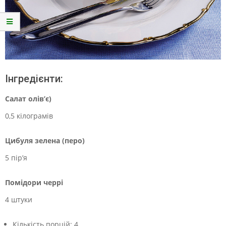
Інгредієнти:
Салат олів’є)
0,5 кілограмів
Цибуля зелена (перо)
5 пір’я
Помідори черрі
4 штуки
Кількість порцій:
4