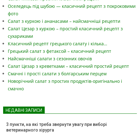
Оселедець під шубою — класичний рецепт з покроковими
фото
Салат з куркою і ананасами – найсмачніші рецепти
Салат Цезар з куркою – простий класичний рецепт з
сухариками
Класичний рецепт грецького салату і кілька…
Грецький салат з фетаксой – класичний рецепт
Найсмачніші салати з сезонних овочів
Салат Цезар з креветками – класичний простий рецепт
Смачні і прості салати з болгарським перцем
Новорічний салат з простих продуктів-оригінально і
смачно
НЕДАВНІ ЗАПИСИ
3 пункти, на які треба звернути увагу при виборі
ветеринарного хірурга