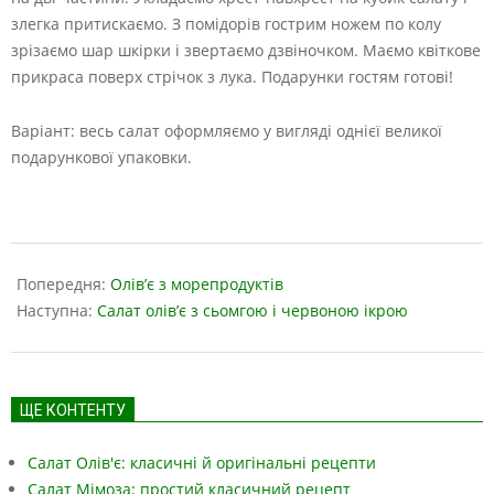
злегка притискаємо. З помідорів гострим ножем по колу
зрізаємо шар шкірки і звертаємо дзвіночком. Маємо квіткове
прикраса поверх стрічок з лука. Подарунки гостям готові!
Варіант: весь салат оформляємо у вигляді однієї великої
подарункової упаковки.
2019-
01-
Попередня:
Олів’є з морепродуктів
18
Наступна:
Салат олів’є з сьомгою і червоною ікрою
ЩЕ КОНТЕНТУ
Салат Олів'є: класичні й оригінальні рецепти
Салат Мімоза: простий класичний рецепт