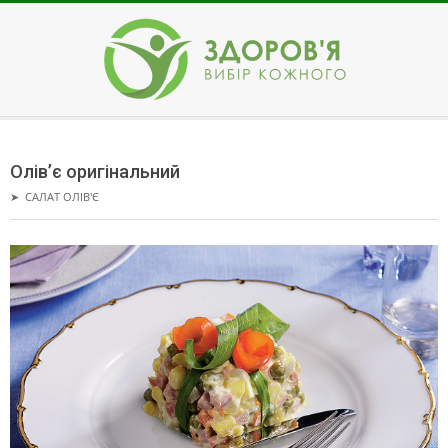
Skip
to
content
ЗДОРОВ'Я
Secondary
Navigation
Олів’є оригінальний
Menu
➤
САЛАТ ОЛІВ'Є