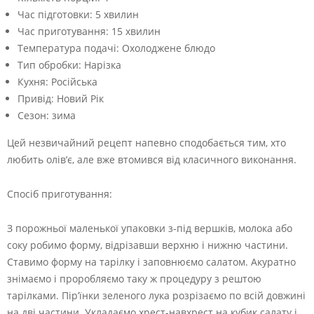
Час підготовки:
5 хвилин
Час приготування:
15 хвилин
Температура подачі:
Охолоджене блюдо
Тип обробки:
Нарізка
Кухня:
Російська
Привід:
Новий Рік
Сезон:
зима
Цей незвичайний рецепт напевно сподобається тим, хто
любить олів’є, але вже втомився від класичного виконання.
Спосіб приготування:
З порожньої маленької упаковки з-під вершків, молока або
соку робимо форму, відрізавши верхню і нижню частини.
Ставимо форму на тарілку і заповнюємо салатом. Акуратно
знімаємо і проробляємо таку ж процедуру з рештою
тарілками. Пір’їнки зеленого лука розрізаємо по всій довжині
на дві частини. Укладаємо хрест-навхрест на кубик салату і