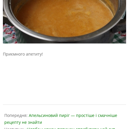
Приємного апетиту!
2019-
03-
Попередня:
Апельсиновий пиріг — простіше і смачніше
28
рецепту не знайти