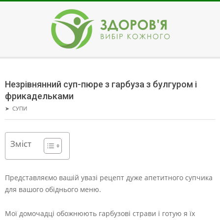
Skip
to
content
ЗДОРОВ'Я
Secondary
Navigation
Незрівнянний суп-пюре з гарбуза з булгуром і
Menu
фрикадельками
➤
СУПИ
Зміст
Представляємо вашій увазі рецепт дуже апетитного супчика
для вашого обіднього меню.
Мої домочадці обожнюють гарбузові страви і готую я їх