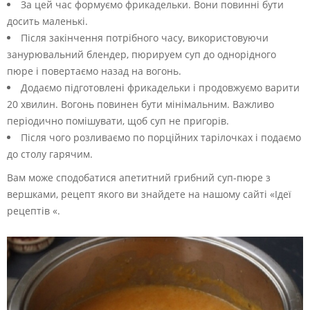
За цей час формуємо фрикадельки. Вони повинні бути
досить маленькі.
Після закінчення потрібного часу, використовуючи
занурювальний блендер, пюрируем суп до однорідного
пюре і повертаємо назад на вогонь.
Додаємо підготовлені фрикадельки і продовжуємо варити
20 хвилин. Вогонь повинен бути мінімальним. Важливо
періодично помішувати, щоб суп не пригорів.
Після чого розливаємо по порційних тарілочках і подаємо
до столу гарячим.
Вам може сподобатися апетитний грибний суп-пюре з
вершками, рецепт якого ви знайдете на нашому сайті «Ідеї
рецептів «.