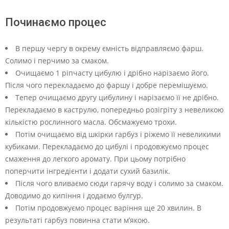
Починаємо процес
В першу чергу в окрему ємність відправляємо фарш.
Солимо і перчимо за смаком.
Очищаємо 1 ріпчасту цибулю і дрібно нарізаємо його.
Після чого перекладаємо до фаршу і добре перемішуємо.
Тепер очищаємо другу цибулину і нарізаємо її не дрібно.
Перекладаємо в каструлю, попередньо розігріту з невеликою
кількістю рослинного масла. Обсмажуємо трохи.
Потім очищаємо від шкірки гарбуз і ріжемо її невеликими
кубиками. Перекладаємо до цибулі і продовжуємо процес
смаження до легкого аромату. При цьому потрібно
поперчити інгредієнти і додати сухий базилік.
Після чого вливаємо сюди гарячу воду і солимо за смаком.
Доводимо до кипіння і додаємо булгур.
Потім продовжуємо процес варіння ще 20 хвилин. В
результаті гарбуз повинна стати м’якою.