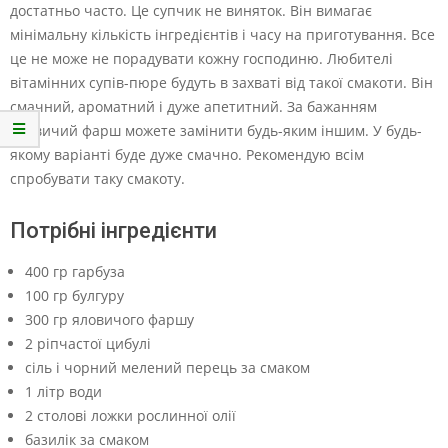
достатньо часто. Це супчик не виняток. Він вимагає
мінімальну кількість інгредієнтів і часу на приготування. Все
це не може не порадувати кожну господиню. Любителі
вітамінних супів-пюре будуть в захваті від такої смакоти. Він
смачний, ароматний і дуже апетитний. За бажанням
яловичий фарш можете замінити будь-яким іншим. У будь-
якому варіанті буде дуже смачно. Рекомендую всім
спробувати таку смакоту.
Потрібні інгредієнти
400 гр гарбуза
100 гр булгуру
300 гр яловичого фаршу
2 ріпчастої цибулі
сіль і чорний мелений перець за смаком
1 літр води
2 столові ложки рослинної олії
базилік за смаком