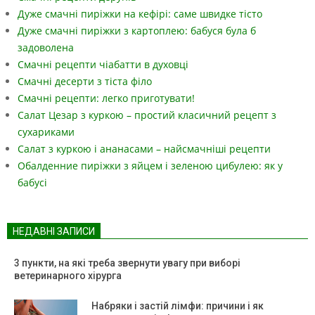
Дуже смачні пиріжки на кефірі: саме швидке тісто
Дуже смачні пиріжки з картоплею: бабуся була б
задоволена
Смачні рецепти чіабатти в духовці
Смачні десерти з тіста філо
Смачні рецепти: легко приготувати!
Салат Цезар з куркою – простий класичний рецепт з
сухариками
Салат з куркою і ананасами – найсмачніші рецепти
Обалденние пиріжки з яйцем і зеленою цибулею: як у
бабусі
НЕДАВНІ ЗАПИСИ
3 пункти, на які треба звернути увагу при виборі
ветеринарного хірурга
Набряки і застій лімфи: причини і як