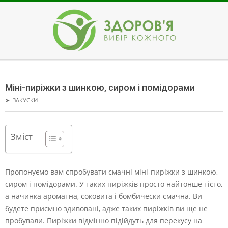
Skip
to
content
ЗДОРОВ'Я
Secondary
Navigation
Міні-пиріжки з шинкою, сиром і помідорами
Menu
➤
ЗАКУСКИ
Зміст
Пропонуємо вам спробувати смачні міні-пиріжки з шинкою,
сиром і помідорами. У таких пиріжків просто найтонше тісто,
а начинка ароматна, соковита і бомбически смачна.
Ви
будете приємно здивовані, адже таких пиріжків ви ще не
пробували. Пиріжки відмінно підійдуть для перекусу на