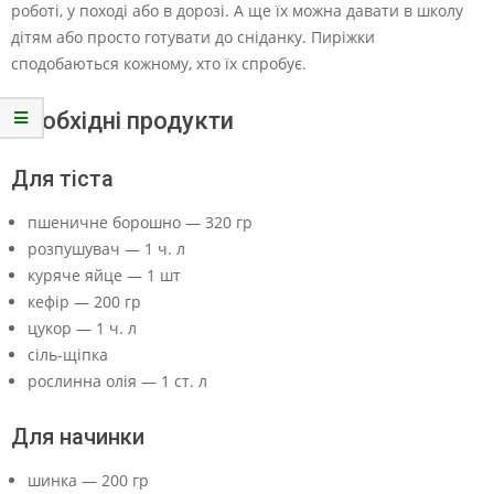
роботі, у поході або в дорозі. А ще їх можна давати в школу
дітям або просто готувати до сніданку. Пиріжки
сподобаються кожному, хто їх спробує.
Необхідні продукти
Для тіста
пшеничне борошно — 320 гр
розпушувач — 1 ч. л
куряче яйце — 1 шт
кефір — 200 гр
цукор — 1 ч. л
сіль-щіпка
рослинна олія — 1 ст. л
Для начинки
шинка — 200 гр