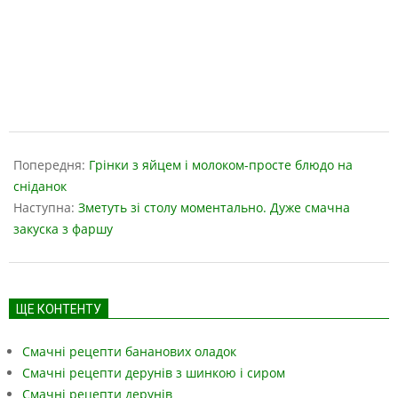
2019-
05-
Попередня:
Грінки з яйцем і молоком-просте блюдо на
16
сніданок
Наступна:
Зметуть зі столу моментально. Дуже смачна
закуска з фаршу
ЩЕ КОНТЕНТУ
Смачні рецепти бананових оладок
Смачні рецепти дерунів з шинкою і сиром
Смачні рецепти дерунів