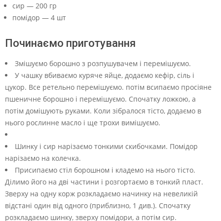
сир — 200 гр
помідор — 4 шт
Починаємо приготування
Змішуємо борошно з розпушувачем і перемішуємо.
У чашку вбиваємо куряче яйце, додаємо кефір, сіль і
цукор. Все ретельно перемішуємо. потім всипаємо просіяне
пшеничне борошно і перемішуємо. Спочатку ложкою, а
потім домішують руками. Коли зібралося тісто, додаємо в
нього рослинне масло і ще трохи вимішуємо.
Шинку і сир нарізаємо тонкими скибочками. Помідор
нарізаємо на колечка.
Присипаємо стіл борошном і кладемо на нього тісто.
Ділимо його на дві частини і розгортаємо в тонкий пласт.
Зверху на одну корж розкладаємо начинку на невеликій
відстані один від одного (приблизно, 1 див.). Спочатку
розкладаємо шинку, зверху помідори, а потім сир.