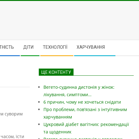
ТНІСТЬ
ДІТИ
ТЕХНОЛОГІЇ
ХАРЧУВАННЯ
ЩЕ КОНТЕНТУ
Вегето-судинна дистонія у жінок:
лікування, симптоми…
6 причин, чому не хочеться снідати
Про проблеми, пов'язані з інтуїтивним
ім суворим
харчуванням
Цукровий діабет вагітних: рекомендації
та щоденник
 часом, їсти