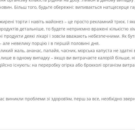
човин. Більш того, будьте обережні: випивається натщесерце га
ежирені торти і навіть майонез – це просто рекламний трюк. І я
родуктів детальніше, то будете неприємно вражені кількістю хі
 продукти деякі лікарі і зовсім вважають небезпечними. Як бу
 – але невелику порцію і в першій половині дня.
ликий жаль, ананас, папайя, часник, морська капуста не здатні
лише в одному випадку – якщо ви витрачаєте калорій більше, н
 дійсно існують: на переробку огірка або брокколі організм витр
с виникли проблеми зі здоров’ям, перш за все, необхідно зверн