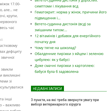
Вегето-судинна дистонія у дорослих:
міжок 17.00-
симптоми і лікування всд
во, але… не
Гематокрит: норма у жінок, причини його
очі, крупи,
підвищення і…
 червоного
Вегето-судинна дистонія (всд) за
 весь час
змішаним типом:…
12 вітамінів і добавок для енергійного
 і
початку дня
частковому
Чому тягне на шоколад?
овах дефіциту
Обалденние пиріжки з яйцем і зеленою
 звичної
цибулею: як у бабусі
Дуже смачні пиріжки з картоплею:
с звикли
бабуся була б задоволена
и викликані
леми зі
нсультуватися
НЕДАВНІ ЗАПИСИ
та інші
3 пункти, на які треба звернути увагу при
виборі ветеринарного хірурга
ез – важливо
у лише робить