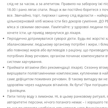
слід не за часом, а за апетитом. Правило на заборону їжі пі
18.00 і рано лягає спати. Якщо ж ви постійно боретеся з поч
все. Звичайно, торт, пиріжки і шинку слід відкласти – найкра
цільнозерновий хліб можна їсти без докорів сумління. ДО 
м’яса зі свіжими овочами. Пам’ятайте: у здорової людини пі
хочете їсти, це привід звернутися до лікаря.
Періодично дотримуватися суворої дієти. Будь-які жорсткі
збалансованим: людському організму потрібні і жири, і білк
або повному) жирів або вуглеводів з раціону, що призводит
потрібних йому речовин, організм починає компенсувати втр
системи харчування.
Приймати вітаміни (без рекомендації лікаря). Сезонну втом
вирішувати полівітамінними комплексами, купленими в най
саме дефіцитом поживних речовин. В такому випадку ви не т
здоров’ям через надлишок вітамінів. Як бути? При погірше
з фахівцем.
Пити теплу воду з лимоном. Ні, в цьому ранковому ритуалі,
авторитетні персони, нічого поганого немає – і хорошого т
те, що ви спожите необхідне для нормального функціонуван