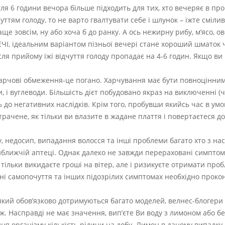
сля 6 години вечора більше підходить для тих, хто вечеряє в про
уттям голоду, то не варто гвалтувати себе і шлунок – їжте сміли
ще зовсім, ну або хоча б до ранку. А ось нежирну рибу, м’ясо, ов
РЕЧІ, ідеальним варіантом пізньої вечері стане хороший шматок
сля прийому їжі відчуття голоду пропадає на 4-6 годин. Якщо ви
 харчові обмеження-це погано. Харчування має бути повноцінним
и, і вуглеводи. Більшість дієт побудовано якраз на виключенні (
ь до негативних наслідків. Крім того, пробувши якийсь час в ум
ачене, як тільки ви влазите в жадане плаття і повертаєтеся до
у, недосип, випадання волосся та інші проблеми багато хто з на
ближчій аптеці. Однак далеко не завжди перераховані симптом
ільки викидаєте гроші на вітер, але і ризикуєте отримати проб
нні самопочуття та інших підозрілих симптомах необхідно проко
 який обов’язково дотримуються багато моделей, велнес-блогери 
еж. Насправді не має значення, вип’єте Ви воду з лимоном або б
ня організму кількість рідини на добу. Лимон в даному випадк