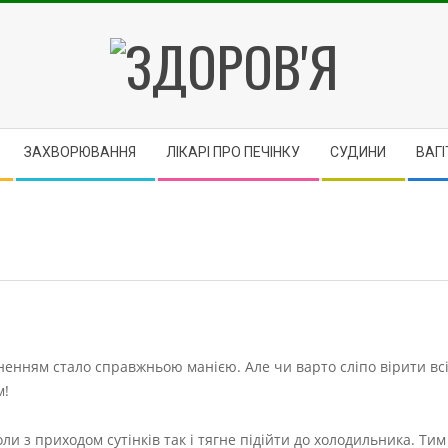
ЗДОРОВ'Я
ЗАХВОРЮВАННЯ
ЛІКАРІ ПРО ПЕЧІНКУ
CУДИНИ
ВАГІ
ненням стало справжньою манією. Але чи варто сліпо вірити вс
м!
оли з приходом сутінків так і тягне підійти до холодильника. Тим