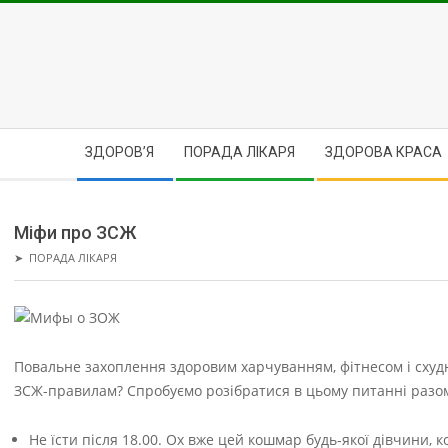
Skip
to
content
Secondary
ЗДОРОВ’Я
ПОРАДА ЛІКАРЯ
ЗДОРОВА КРАСА
Navigation
Menu
Міфи про ЗСЖ
➤
ПОРАДА ЛІКАРЯ
Повальне захоплення здоровим харчуванням, фітнесом і схуд
ЗСЖ-правилам? Спробуємо розібратися в цьому питанні разо
Не їсти після 18.00. Ох вже цей кошмар будь-якої дівчини, к