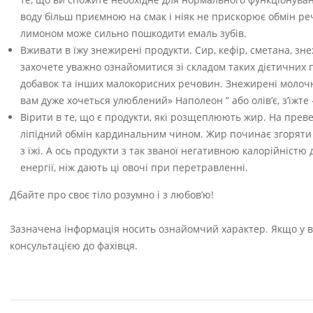
воду більш приємною на смак і ніяк не прискорює обмін ре
лимоном може сильно пошкодити емаль зубів.
Вживати в їжу знежирені продукти. Сир, кефір, сметана, зн
захочете уважно ознайомитися зі складом таких дієтичних п
добавок та інших малокорисних речовин. Знежирені молочні
вам дуже хочеться улюблений» Наполеон ” або олів’є, з’їжте
Вірити в те, що є продукти, які розщеплюють жир. На преве
ліпідний обмін кардинальним чином. Жир починає згоряти 
з їжі. А ось продукти з так званої негативною калорійністю
енергії, ніж дають ці овочі при перетравленні.
Дбайте про своє тіло розумно і з любов’ю!
Зазначена інформація носить ознайомчий характер. Якщо у ва
консультацією до фахівця.
2021-