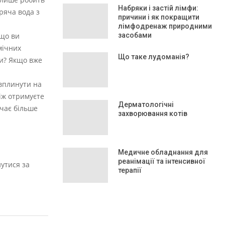
Набряки і застій лімфи:
ряча вода з
причини і як покращити
лімфодренаж природними
кщо ви
засобами
мічних
Що таке лудоманія?
ти? Якщо вже
 вплинути на
іж отримуєте
Дерматологічні
ачає більше
захворювання котів
Медичне обладнання для
реанімації та інтенсивної
утися за
терапії