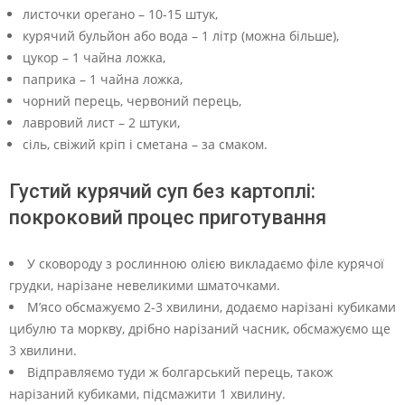
листочки орегано – 10-15 штук,
курячий бульйон або вода – 1 літр (можна більше),
цукор – 1 чайна ложка,
паприка – 1 чайна ложка,
чорний перець, червоний перець,
лавровий лист – 2 штуки,
сіль, свіжий кріп і сметана – за смаком.
Густий курячий суп без картоплі:
покроковий процес приготування
У сковороду з рослинною олією викладаємо філе курячої
грудки, нарізане невеликими шматочками.
М’ясо обсмажуємо 2-3 хвилини, додаємо нарізані кубиками
цибулю та моркву, дрібно нарізаний часник, обсмажуємо ще
3 хвилини.
Відправляємо туди ж болгарський перець, також
нарізаний кубиками, підсмажити 1 хвилину.