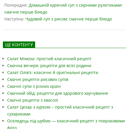
05-
Попередня:
Домашній курячий суп з сирними рулетиками:
17
смачне перше блюдо
Наступна:
Чудовий суп з рисом: смачне перше блюдо
ЩЕ КОНТЕНТУ
Салат Мімоза: простий класичний рецепт
Смачна вечеря: рецепти для всієї родини
Салат Олів'є: класичні й оригінальні рецепти
Смачні рецепти рисових супів
Смачні супи з різних країн
Смачний обід: рецепти для здорового харчування
Смачні рецепти з квасолі
Салат Цезар з куркою – простий класичний рецепт з
сухариками
Оселедець під шубою — класичний рецепт з покроковими
фото