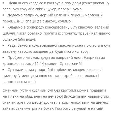
Після цього кладемо в каструлю помідори (консервовані у
власному соку або свіжі), цукор, перемішуємо.
Додаємо паприку, чорний мелений перець, червоний
перець, інші спеції (за смаком), солимо.
Кладемо в сковороду консервовану білу квасолю, зелений
цибуля, листя орегано (пом’яти їх спочатку треба), наливаємо
бульйон (або воду).
Рада. Замість консервованої квасолі можна покласти в суп
зварену квасолю заздалегідь, будь-якого кольору.
Пробуємо на смак, додаємо лавровий лист. Накриваємо
кришкою, варимо 12-14 хвилин. Суп готовий!
Суп наливаємо у порційні тарілочки, кладемо зелень і
сметану (у мене домашня сметана, зроблена з молока і
вершкового масла).
Смачний густий курячий суп без картоплі можна подавати
не тільки на обід, але і на вечерю! Виходить він наваристим,
ситним, але при цьому досить легким: ніякої ваги на шлунку і
зайвих сантиметрів на боках. Гостроту регулюйте на свій