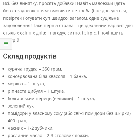
Всі, без винятку, просять добавки! Навіть малоежки їдять
його з задоволенням: вмовляти не треба (і не доведеться,
повірте)! Готувати суп швидко: загалом, одне суцільне
задоволення! Таке перша страва – це ідеальний варіант для
стылых осінніх днів: і нагодує ситно, і зігріє, і поліпшить
настрій.
Склад продуктів
куряча грудка – 350 грам,
консервована біла квасоля – 1 банка,
морква – 1 штука,
ріпчаста цибуля – 1 штука,
болгарський перець (великий) – 1 штука,
зелений лук,
помідори у власному соку (або свіжі помідори без шкірки) –
400 грам,
часник – 1-2 зубчики,
рослинне масло – 2-3 столових ложки,