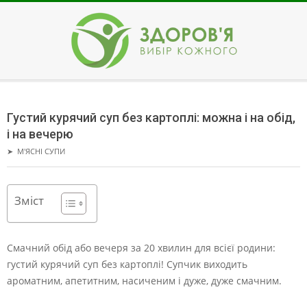
Skip
to
content
ЗДОРОВ'Я
Secondary
Navigation
Густий курячий суп без картоплі: можна і на обід,
Menu
і на вечерю
➤
М'ЯСНІ СУПИ
Зміст
Смачний обід або вечеря за 20 хвилин для всієї родини:
густий курячий суп без картоплі! Супчик виходить
ароматним, апетитним, насиченим і дуже, дуже смачним.