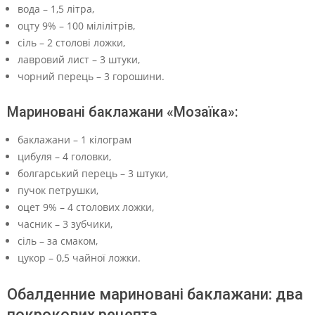
вода – 1,5 літра,
оцту 9% – 100 мілілітрів,
сіль – 2 столові ложки,
лавровий лист – 3 штуки,
чорний перець – 3 горошини.
Мариновані баклажани «Мозаїка»:
баклажани – 1 кілограм
цибуля – 4 головки,
болгарський перець – 3 штуки,
пучок петрушки,
оцет 9% – 4 столових ложки,
часник – 3 зубчики,
сіль – за смаком,
цукор – 0,5 чайної ложки.
Обалденние мариновані баклажани: два
покрокових рецепта