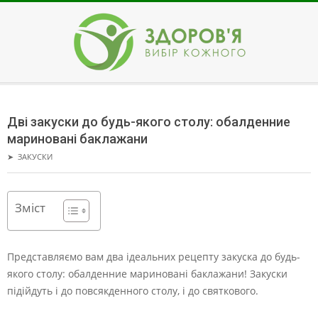
Skip
to
content
ЗДОРОВ'Я
Secondary
Navigation
Дві закуски до будь-якого столу: обалденние
Menu
мариновані баклажани
➤
ЗАКУСКИ
Зміст
Представляємо вам два ідеальних рецепту закуска до будь-
якого столу: обалденние мариновані баклажани! Закуски
підійдуть і до повсякденного столу, і до святкового.