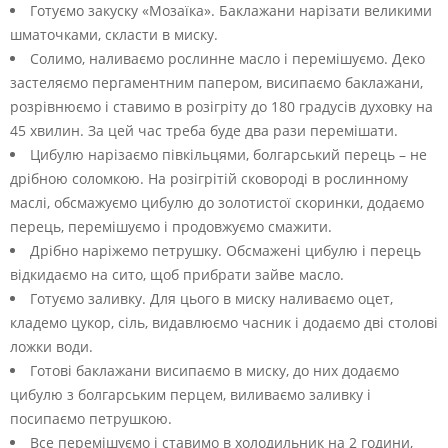
Готуємо закуску «Мозаїка». Баклажани нарізати великими
шматочками, скласти в миску.
Солимо, наливаємо рослинне масло і перемішуємо. Деко
застеляємо пергаментним папером, висипаємо баклажани,
розрівнюємо і ставимо в розігріту до 180 градусів духовку на
45 хвилин. За цей час треба буде два рази перемішати.
Цибулю нарізаємо півкільцями, болгарський перець – не
дрібною соломкою. На розігрітій сковороді в рослинному
маслі, обсмажуємо цибулю до золотистої скоринки, додаємо
перець, перемішуємо і продовжуємо смажити.
Дрібно наріжемо петрушку. Обсмажені цибулю і перець
відкидаємо на сито, щоб прибрати зайве масло.
Готуємо заливку. Для цього в миску наливаємо оцет,
кладемо цукор, сіль, видавлюємо часник і додаємо дві столові
ложки води.
Готові баклажани висипаємо в миску, до них додаємо
цибулю з болгарським перцем, виливаємо заливку і
посипаємо петрушкою.
Все перемішуємо і ставимо в холодильник на 2 години,