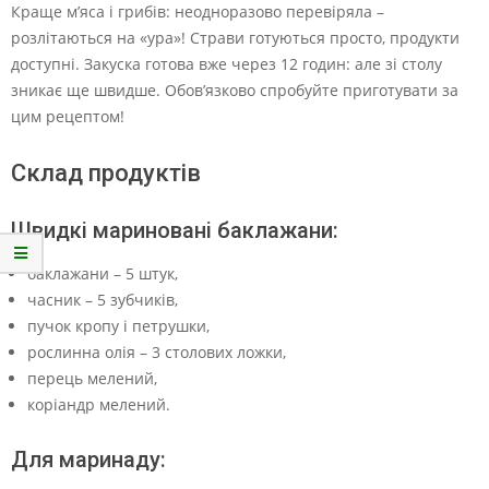
Краще м’яса і грибів: неодноразово перевіряла –
розлітаються на «ура»! Страви готуються просто, продукти
доступні. Закуска готова вже через 12 годин: але зі столу
зникає ще швидше. Обов’язково спробуйте приготувати за
цим рецептом!
Склад продуктів
Швидкі мариновані баклажани:
баклажани – 5 штук,
часник – 5 зубчиків,
пучок кропу і петрушки,
рослинна олія – 3 столових ложки,
перець мелений,
коріандр мелений.
Для маринаду: