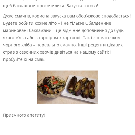
щоб баклажани просочилися. Закуска готова!
Дуже смачна, корисна закуска вам обов’язково сподобається!
Будете робити кожне літо – і не тільки! Обалденние
мариновані баклажани – це відмінне доповнення до будь-
якого м’яса або з гарніром з картоплі. Так і з шматочком
чорного хліба – нереально смачно. Інші рецепти цікавих
страв з сезонних овочів дивіться на нашому сайті: і
пробуйте їх на смак.
Приємного апетиту!