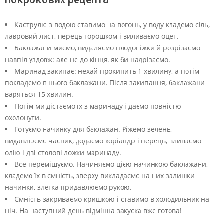
Каструлю з водою ставимо на вогонь, у воду кладемо сіль,
лавровий лист, перець горошком і виливаємо оцет.
Баклажани миємо, видаляємо плодоніжки й розрізаємо
навпіл уздовж: але не до кінця, як би надрізаємо.
Маринад закипає: нехай прокипить 1 хвилину, а потім
покладемо в нього баклажани. Після закипання, баклажани
варяться 15 хвилин.
Потім ми дістаємо їх з маринаду і даємо повністю
охолонути.
Готуємо начинку для баклажан. Ріжемо зелень,
видавлюємо часник, додаємо коріандр і перець, вливаємо
олію і дві столові ложки маринаду.
Все перемішуємо. Начиняємо цією начинкою баклажани,
кладемо їх в ємність, зверху викладаємо на них залишки
начинки, злегка придавлюємо рукою.
Ємність закриваємо кришкою і ставимо в холодильник на
ніч. На наступний день відмінна закуска вже готова!