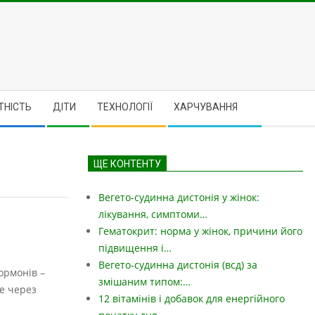
ТНІСТЬ
ДІТИ
ТЕХНОЛОГІЇ
ХАРЧУВАННЯ
ЩЕ КОНТЕНТУ
Вегето-судинна дистонія у жінок:
лікування, симптоми…
Гематокрит: норма у жінок, причини його
підвищення і…
Вегето-судинна дистонія (всд) за
ормонів –
змішаним типом:…
ле через
12 вітамінів і добавок для енергійного