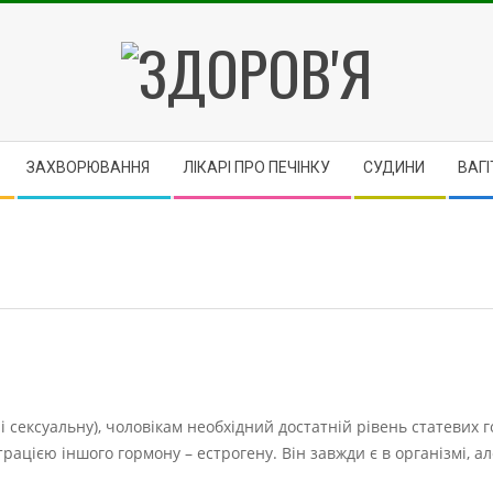
ЗДОРОВ'Я
ЗАХВОРЮВАННЯ
ЛІКАРІ ПРО ПЕЧІНКУ
CУДИНИ
ВАГІ
і сексуальну), чоловікам необхідний достатній рівень статевих г
ацією іншого гормону – естрогену. Він завжди є в організмі, а