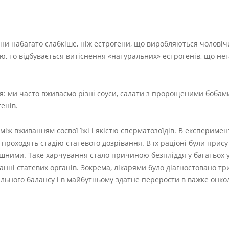
Вони набагато слабкіше, ніж естрогени, що виробляються чолові
ю, то відбувається витіснення «натуральних» естрогенів, що не
оя: ми часто вживаємо різні соуси, салати з пророщеними бобами
генів.
 між вживанням соєвої їжі і якістю сперматозоїдів. В експеримен
о проходять стадію статевого дозрівання. В їх раціоні були прису
тішними. Таке харчування стало причиною безпліддя у багатьох 
анні статевих органів. Зокрема, лікарями було діагностовано тр
ального балансу і в майбутньому здатне перерости в важке онко