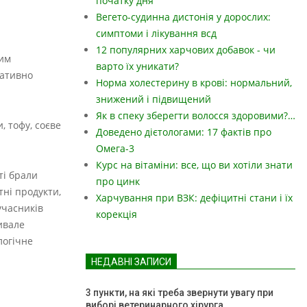
початку дня
Вегето-судинна дистонія у дорослих:
симптоми і лікування всд
12 популярних харчових добавок - чи
чим
варто їх уникати?
гативно
Норма холестерину в крові: нормальний,
знижений і підвищений
Як в спеку зберегти волосся здоровими?…
, тофу, соєве
Доведено дієтологами: 17 фактів про
Омега-3
Курс на вітаміни: все, що ви хотіли знати
ті брали
про цинк
тні продукти,
Харчування при ВЗК: дефіцитні стани і їх
учасників
корекція
ивале
логічне
НЕДАВНІ ЗАПИСИ
3 пункти, на які треба звернути увагу при
виборі ветеринарного хірурга