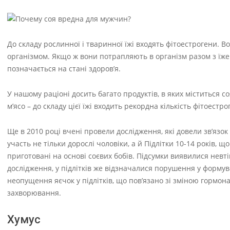
До складу рослинної і тваринної їжі входять фітоестрогени. 
організмом. Якщо ж вони потрапляють в організм разом з їже
позначається на стані здоров’я.
У нашому раціоні досить багато продуктів, в яких міститься с
м’ясо – до складу цієї їжі входить рекордна кількість фітоестро
Ще в 2010 році вчені провели дослідження, які довели зв’язок
участь не тільки дорослі чоловіки, а й Підлітки 10-14 років, щ
приготовані на основі соєвих бобів. Підсумки виявилися нев
дослідження, у підлітків же відзначалися порушення у формув
неопущення яєчок у підлітків, що пов’язано зі зміною гормон
захворювання.
Хумус