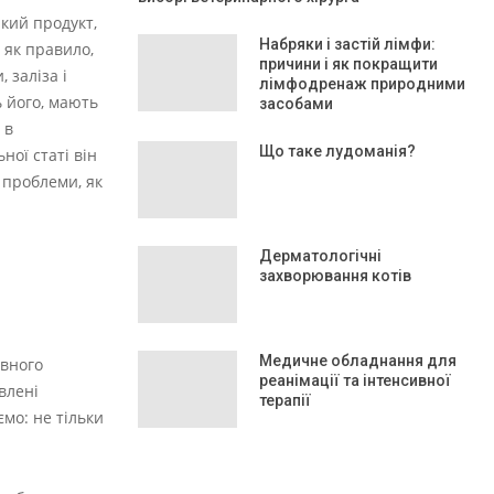
кий продукт,
Набряки і застій лімфи:
 як правило,
причини і як покращити
 заліза і
лімфодренаж природними
ь його, мають
засобами
 в
Що таке лудоманія?
ної статі він
 проблеми, як
Дерматологічні
захворювання котів
Медичне обладнання для
ивного
реанімації та інтенсивної
влені
терапії
мо: не тільки