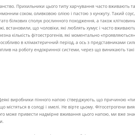
ріанство. Прихильники цього типу харчування часто вживають та
имонним соком, оливковою олією і пастою з кунжуту. Такий соус,
ато білкових сполук рослинного походження, а також клітковини,
і, встановили, що чоловіки, які люблять хумус і часто вживают
чезна кількість фітоестрогенів, які моментально «проявляються»
особливо в клімактеричний період, а ось з представниками силь
вплив на роботу ендокринної системи, через що виникають такі
сі. Деякі виробники пінного напою стверджують, що причиною «п
що містяться в солоді і хмелі. Не вірте цьому. Фітосетрогени вия
чого може привести надмірне вживання цього напою, ми вже знає
и.