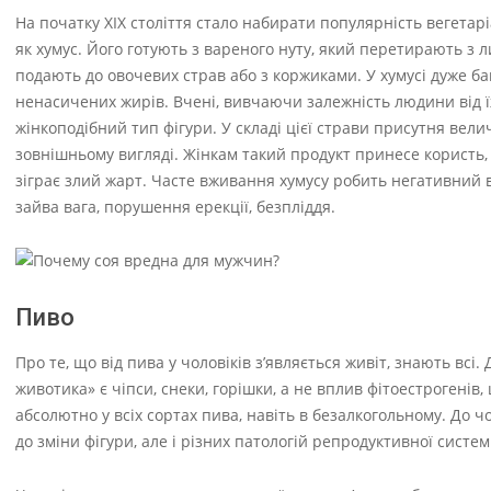
На початку XIX століття стало набирати популярність вегета
як хумус. Його готують з вареного нуту, який перетирають з л
подають до овочевих страв або з коржиками. У хумусі дуже баг
ненасичених жирів. Вчені, вивчаючи залежність людини від їж
жінкоподібний тип фігури. У складі цієї страви присутня вели
зовнішньому вигляді. Жінкам такий продукт принесе користь, 
зіграє злий жарт. Часте вживання хумусу робить негативний 
зайва вага, порушення ерекції, безпліддя.
Пиво
Про те, що від пива у чоловіків з’являється живіт, знають в
животика» є чіпси, снеки, горішки, а не вплив фітоестрогенів, 
абсолютно у всіх сортах пива, навіть в безалкогольному. До 
до зміни фігури, але і різних патологій репродуктивної систем