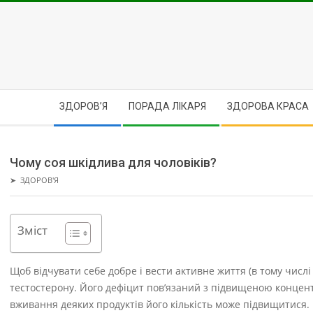
Skip
to
content
Secondary
ЗДОРОВ’Я
ПОРАДА ЛІКАРЯ
ЗДОРОВА КРАСА
Navigation
Menu
Чому соя шкідлива для чоловіків?
➤
ЗДОРОВ'Я
Зміст
Щоб відчувати себе добре і вести активне життя (в тому числі 
тестостерону. Його дефіцит пов’язаний з підвищеною концентр
вживання деяких продуктів його кількість може підвищитися.