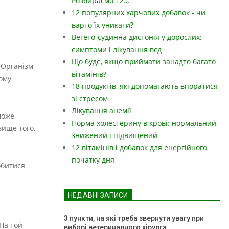
Розбираємо 12…
12 популярних харчових добавок - чи
варто їх уникати?
Вегето-судинна дистонія у дорослих:
симптоми і лікування всд
Що буде, якщо приймати занадто багато
 Організм
вітамінів?
кому
18 продуктів, які допомагають впоратися
зі стресом
Лікування анемії
може
Норма холестерину в крові: нормальний,
вище того,
знижений і підвищений
12 вітамінів і добавок для енергійного
початку дня
обитися
НЕДАВНІ ЗАПИСИ
3 пункти, на які треба звернути увагу при
На той
виборі ветеринарного хірурга