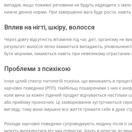
випадок, якщо поживні речовини не будуть надходити з їжею 
нижче денної норми. При завершенні вага буде рости, навіть
Вплив на нігті, шкіру, волосся
Через довгу відсутність вітамінів під час дієт, організму не ви
результаті волосся легко ламаються випадають, уповільнюють
бути міцними, ламаються навіть при невеликому отрастании 
Проблеми з психікою
Існує цілий спектр патологій психіки, що виникають в процес
харчової поведінки (РПП). Найбільш поширеними з них є аноре
коли вина за кожен з’їдений продукт відчувається настільки
або прийому проносних. Ці захворювання зустрічаються серед
вигляду, тому вони змушені все життя тримати себе в дуже ст
Розлади харчової поведінки супроводжують людину після її зак
можуть вилікуватися від них повністю, йдуть в ремісію до ви