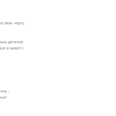
 в свою чергу,
лька десятків
лі в животі і
рону –
вчат