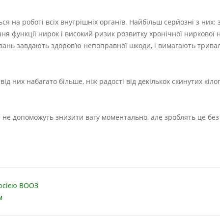
ся на роботі всіх внутрішніх органів. Найбільш серйозні з них:
ня функції нирок і високий ризик розвитку хронічної ниркової н
ювань завдають здоров’ю непоправної шкоди, і вимагають тривал
д них набагато більше, ніж радості від декількох скинутих кілогр
 не допоможуть знизити вагу моментально, але зроблять це без
ерсією ВООЗ
м