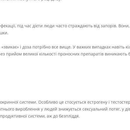
фекації, під час дієти люди часто страждають від запорів. Вони,
шки.
«звикає» і доза потрібно все вище. У важких випадках навіть кі
ез прийом великої кількості проносних препаратів виникають бо
окринної системи. Особливо це стосується естрогену і тестосте
татнього вироблення у людей знижується сексуальний потяг, у ді
продуктивної системи, аж до безпліддя.