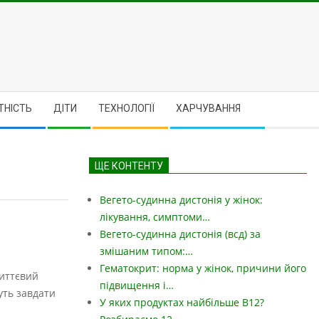
ТНІСТЬ
ДІТИ
ТЕХНОЛОГІЇ
ХАРЧУВАННЯ
ЩЕ КОНТЕНТУ
Вегето-судинна дистонія у жінок:
лікування, симптоми…
Вегето-судинна дистонія (всд) за
змішаним типом:…
Гематокрит: норма у жінок, причини його
миттєвий
підвищення і…
уть завдати
У яких продуктах найбільше B12?