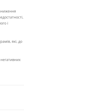
 зниження
едостатності,
ого і
амів, які, до
 негативних