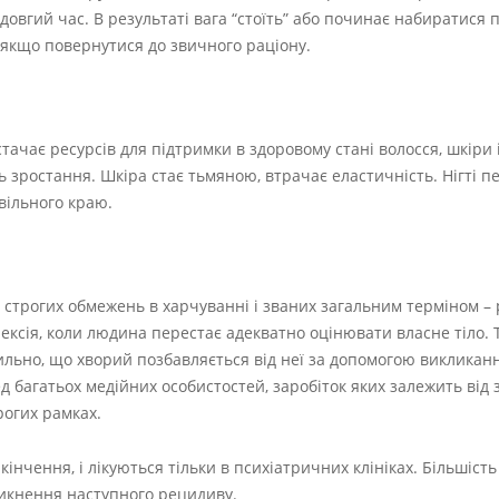
довгий час. В результаті вага “стоїть” або починає набиратися
 якщо повернутися до звичного раціону.
стачає ресурсів для підтримки в здоровому стані волосся, шкіри і 
 зростання. Шкіра стає тьмяною, втрачає еластичність. Нігті 
вільного краю.
і строгих обмежень в харчуванні і званих загальним терміном –
ксія, коли людина перестає адекватно оцінювати власне тіло. Т
 сильно, що хворий позбавляється від неї за допомогою виклика
 багатьох медійних особистостей, заробіток яких залежить від
рогих рамках.
інчення, і лікуються тільки в психіатричних клініках. Більшіст
никнення наступного рецидиву.