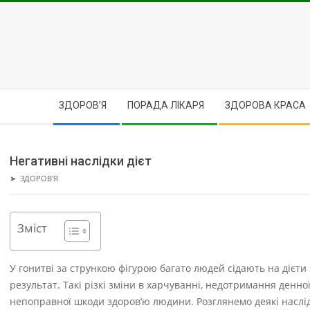
Skip
to
content
Secondary
ЗДОРОВ’Я
ПОРАДА ЛІКАРЯ
ЗДОРОВА КРАСА
Navigation
Menu
Негативні наслідки дієт
➤
ЗДОРОВ'Я
Зміст
У гонитві за стрункою фігурою багато людей сідають на діє
результат. Такі різкі зміни в харчуванні, недотримання денно
непоправної шкоди здоров’ю людини. Розглянемо деякі наслі