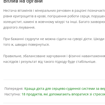
Вплив на органи
Нестача вітамінів і мінеральних речовин в раціоні позначаєть
рівня еритроцитів в крові, погіршення роботи серця, порушен
холецистит, камені в жовчному міхурі та інші. Багато захвор
дорогого лікування.
При бажанні схуднути не можна сідати на суворі дієти. Шкоди ві
того ж, швидко повернуться.
Правильне, збалансоване харчування і фізичні навантаження
наслідків і результат від такого підходу буде стабільніше.
2023-
05-
Попередня:
Краща дієта для серцево-судинної системи за в
18
Наступна:
18 продуктів, які допомагають впоратися зі стресо