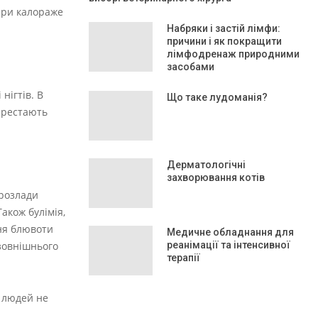
 при калораже
Набряки і застій лімфи:
причини і як покращити
лімфодренаж природними
засобами
нігтів. В
Що таке лудоманія?
перестають
Дерматологічні
захворювання котів
 розлади
акож булімія,
ння блювоти
Медичне обладнання для
 зовнішнього
реанімації та інтенсивної
терапії
ь людей не