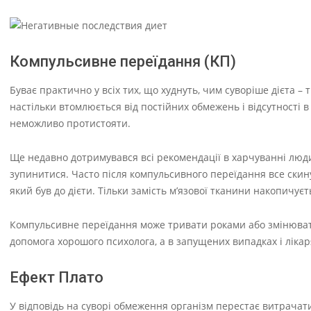
Компульсивне переїдання (КП)
Буває практично у всіх тих, що худнуть, чим суворіше дієта 
настільки втомлюється від постійних обмежень і відсутності 
неможливо протистояти.
Ще недавно дотримувався всі рекомендації в харчуванні людин
зупинитися. Часто після компульсивного переїдання все скинут
який був до дієти. Тільки замість м’язової тканини накопичує
Компульсивне переїдання може тривати роками або змінюват
допомога хорошого психолога, а в запущених випадках і лікар
Ефект Плато
У відповідь на суворі обмеження організм перестає витрачат