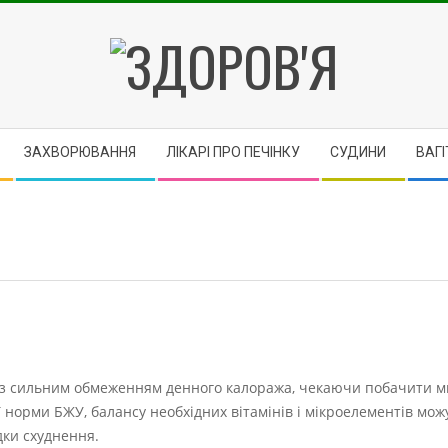
ЗДОРОВ'Я
ЗАХВОРЮВАННЯ
ЛІКАРІ ПРО ПЕЧІНКУ
CУДИНИ
ВАГІ
ти з сильним обмеженням денного калоража, чекаючи побачити 
ї норми БЖУ, балансу необхідних вітамінів і мікроелементів мож
дки схуднення.