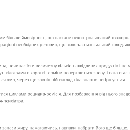
– тим більше ймовірності, що настане неконтрольований «зажор».
в раціоні необхідних речовин, що включається сильний голод, я
а, починає їсти величезну кількість шкідливих продуктів і не 
і кілограми в короткі терміни повертаються знову, і вага стає 
ться жир, через що зовнішній вигляд тіла значно погіршується.
ися циклами рецидив-ремісія. Для позбавлення від нього знад
я-психіатра.
и запаси жиру, намагаючись, навпаки, набрати його ще більше. 