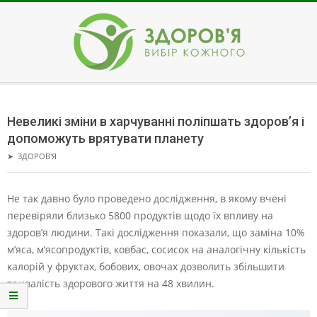
Skip
to
content
ЗДОРОВ'Я
Secondary
Navigation
Невеликі зміни в харчуванні поліпшать здоров’я і
Menu
допоможуть врятувати планету
➤
ЗДОРОВ'Я
Не так давно було проведено дослідження, в якому вчені
перевіряли близько 5800 продуктів щодо їх впливу на
здоров’я людини. Такі дослідження показали, що заміна 10%
м’яса, м’ясопродуктів, ковбас, сосисок на аналогічну кількість
калорій у фруктах, бобових, овочах дозволить збільшити
тривалість здорового життя на 48 хвилин.