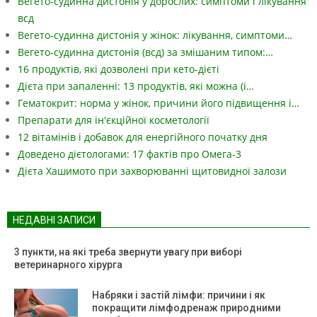
Вегето-судинна дистонія у дорослих: симптоми і лікування
всд
Вегето-судинна дистонія у жінок: лікування, симптоми…
Вегето-судинна дистонія (всд) за змішаним типом:…
16 продуктів, які дозволені при кето-дієті
Дієта при запаленні: 13 продуктів, які можна (і…
Гематокрит: норма у жінок, причини його підвищення і…
Препарати для ін'єкційної косметології
12 вітамінів і добавок для енергійного початку дня
Доведено дієтологами: 17 фактів про Омега-3
Дієта Хашимото при захворюванні щитовидної залози
НЕДАВНІ ЗАПИСИ
3 пункти, на які треба звернути увагу при виборі
ветеринарного хірурга
Набряки і застій лімфи: причини і як
покращити лімфодренаж природними