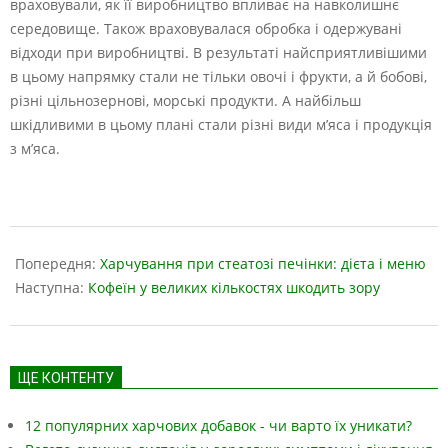
враховували, як її виробництво впливає на навколишнє
середовище. Також враховувалася обробка і одержувані
відходи при виробництві. В результаті найсприятливішими
в цьому напрямку стали не тільки овочі і фрукти, а й бобові,
різні цільнозернові, морські продукти. А найбільш
шкідливими в цьому плані стали різні види м’яса і продукція
з м’яса.
2023-
05-
Попередня:
Харчування при стеатозі печінки: дієта і меню
18
Наступна:
Кофеїн у великих кількостях шкодить зору
ЩЕ КОНТЕНТУ
12 популярних харчових добавок - чи варто їх уникати?