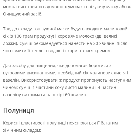
можна виготовити в домашніх умовах тонізуючу маску або ж
Очищуючий засіб.
Так, до складу тонізуючої маски будуть входити малиновий
сік (з 100 грам продукту) і коров’яче молоко (дві великі
ложки). Суміш рекомендується нанести на 20 хвилин, після
чого змити її теплою водою і скористатися кремом.
Для засобу для чищення, яке допомагає боротися з
вугровими висипаннями, необхідний сік малинових листя і
вазелін. Використовувати ж продукт пропонують наступним
чином: суміш 1 частини соку листя малини і 4 частин
вазеліну витримати на шкірі 60 хвилин.
Полуниця
Корисні властивості полуниці пояснюються її багатим
хімічним складом: