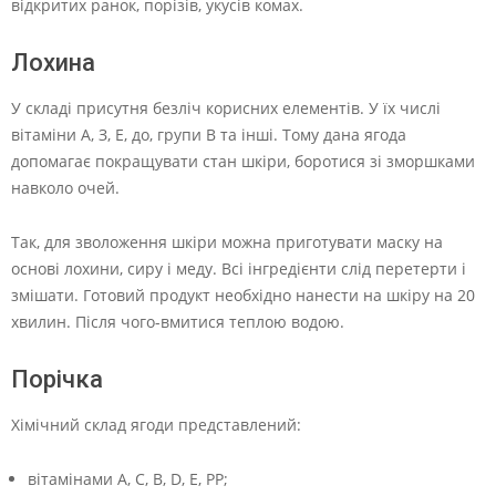
відкритих ранок, порізів, укусів комах.
Лохина
У складі присутня безліч корисних елементів. У їх числі
вітаміни А, З, Е, до, групи В та інші. Тому дана ягода
допомагає покращувати стан шкіри, боротися зі зморшками
навколо очей.
Так, для зволоження шкіри можна приготувати маску на
основі лохини, сиру і меду. Всі інгредієнти слід перетерти і
змішати. Готовий продукт необхідно нанести на шкіру на 20
хвилин. Після чого-вмитися теплою водою.
Порічка
Хімічний склад ягоди представлений:
вітамінами A, C, B, D, E, PP;