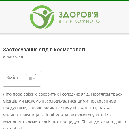
Skip
to
content
ЗДОРОВ'Я
Secondary
Navigation
Застосування ягід в косметології
Menu
➤
ЗДОРОВ'Я
Зміст
Літо-пора свіжих, соковитих і солодких ягід. Протягом трьох
місяців ми можемо насолоджуватися цими прекрасними
продуктами, заповнюючи нестачу вітамінів. Однак же
малина, полуниця та інші можна використовувати і як
компонент косметологічних процедур. Більш детально-далі в
матеріалі.