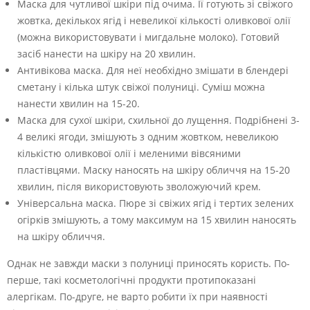
Маска для чутливої шкіри під очима. Її готують зі свіжого
жовтка, декількох ягід і невеликої кількості оливкової олії
(можна використовувати і мигдальне молоко). Готовий
засіб нанести на шкіру на 20 хвилин.
Антивікова маска. Для неї необхідно змішати в блендері
сметану і кілька штук свіжої полуниці. Суміш можна
нанести хвилин на 15-20.
Маска для сухої шкіри, схильної до лущення. Подрібнені 3-
4 великі ягоди, змішують з одним жовтком, невеликою
кількістю оливкової олії і меленими вівсяними
пластівцями. Маску наносять на шкіру обличчя на 15-20
хвилин, після використовують зволожуючий крем.
Універсальна маска. Пюре зі свіжих ягід і тертих зелених
огірків змішують, а тому максимум на 15 хвилин наносять
на шкіру обличчя.
Однак не завжди маски з полуниці приносять користь. По-
перше, такі косметологічні продукти протипоказані
алергікам. По-друге, не варто робити їх при наявності