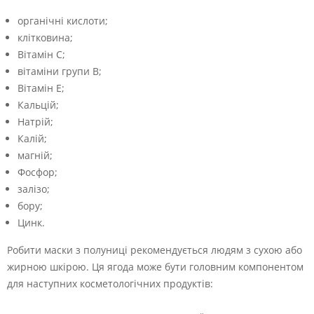
органічні кислоти;
клітковина;
Вітамін C;
вітаміни групи В;
Вітамін Е;
Кальцій;
Натрій;
Калій;
магній;
Фосфор;
залізо;
бору;
Цинк.
Робити маски з полуниці рекомендується людям з сухою або
жирною шкірою. Ця ягода може бути головним компонентом
для наступних косметологічних продуктів: