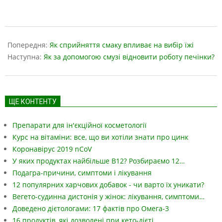
2023-
05-
Попередня:
Як сприйняття смаку впливає на вибір їжі
18
Наступна:
Як за допомогою смузі відновити роботу печінки?
ЩЕ КОНТЕНТУ
Препарати для ін'єкційної косметології
Курс на вітаміни: все, що ви хотіли знати про цинк
Коронавірус 2019 nCoV
У яких продуктах найбільше B12? Розбираємо 12…
Подагра-причини, симптоми і лікування
12 популярних харчових добавок - чи варто їх уникати?
Вегето-судинна дистонія у жінок: лікування, симптоми…
Доведено дієтологами: 17 фактів про Омега-3
16 продуктів, які дозволені при кето-дієті