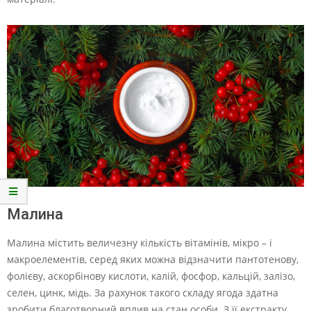
Малина
Малина містить величезну кількість вітамінів, мікро – і
макроелементів, серед яких можна відзначити пантотенову,
фолієву, аскорбінову кислоти, калій, фосфор, кальцій, залізо,
селен, цинк, мідь. За рахунок такого складу ягода здатна
зробити благотворний вплив на стан особи. З її екстракту