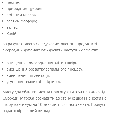
пектин;
природним цукром;
ефірним маслом;
солями фосфору;
залізо;
Калій.
За рахунок такого складу косметологічні продукти зі
смородини допомагають досягти наступних ефектів:
очищення і омолодження клітин шкіри;
зменшення розвитку запального процесу;
зменшення пігментації;
усунення темних кіл під очима.
Маску для обличчя можна приготувати з 50 г свіжих ягід.
Смородину треба розчавити до стану кашки і нанести на
шкіру максимум на 10 хвилин, після чого змити. Продукт
надає шкірі свіжий вигляд.