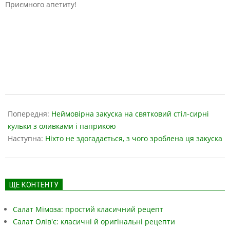
Приємного апетиту!
2019-
04-
Попередня:
Неймовірна закуска на святковий стіл-сирні
26
кульки з оливками і паприкою
Наступна:
Ніхто не здогадається, з чого зроблена ця закуска
ЩЕ КОНТЕНТУ
Салат Мімоза: простий класичний рецепт
Салат Олів'є: класичні й оригінальні рецепти