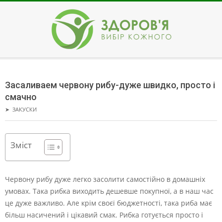
Skip
to
content
ЗДОРОВ'Я
Secondary
Navigation
Засаливаем червону рибу-дуже швидко, просто і
Menu
смачно
➤
ЗАКУСКИ
Зміст
Червону рибу дуже легко засолити самостійно в домашніх
умовах. Така рибка виходить дешевше покупної, а в наш час
це дуже важливо.
Але крім своєї бюджетності, така риба має
більш насичений і цікавий смак. Рибка готується просто і