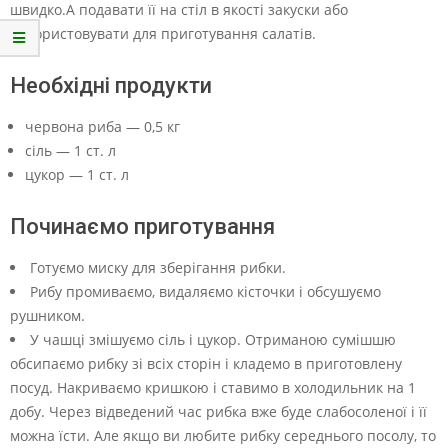
швидко.А подавати її на стіл в якості закуски або
використовувати для приготування салатів.
Необхідні продукти
червона риба — 0,5 кг
сіль — 1 ст. л
цукор — 1 ст. л
Починаємо приготування
Готуємо миску для зберігання рибки.
Рибу промиваємо, видаляємо кісточки і обсушуємо
рушником.
У чашці змішуємо сіль і цукор. Отриманою сумішшю
обсипаємо рибку зі всіх сторін і кладемо в приготовлену
посуд. Накриваємо кришкою і ставимо в холодильник на 1
добу. Через відведений час рибка вже буде слабосоленої і її
можна їсти. Але якщо ви любите рибку середнього посолу, то