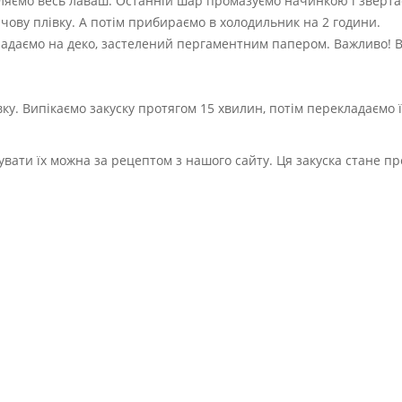
бляємо весь лаваш. Останній шар промазуємо начинкою і зверта
рчову плівку. А потім прибираємо в холодильник на 2 години.
кладаємо на деко, застелений пергаментним папером. Важливо! 
вку. Випікаємо закуску протягом 15 хвилин, потім перекладаємо їх
увати їх можна за рецептом з нашого сайту. Ця закуска стане п