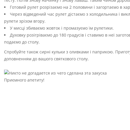
тесту. Потім знову начинку і знову лаваш. Таким чином доро
Готовий рулет розрізаємо на 2 половини і загортаємо в ха
Через відведений час рулет дістаємо з холодильника і ви
рулети зрізом вгору.
У мисці збиваємо жовток і промазуємо їм рулетики.
Духовку розігріваємо до 180 градусів і ставимо в неї загото
подаємо до столу.
Спробуйте також сирні кульки з оливками і паприкою. Пригот
доповненням до вашого святкового столу.
Приємного апетиту!