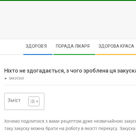
Skip
to
content
Secondary
ЗДОРОВ’Я
ПОРАДА ЛІКАРЯ
ЗДОРОВА КРАСА
Navigation
Menu
Ніхто не здогадається, з чого зроблена ця закуск
➤
ЗАКУСКИ
Зміст
Хочемо поділитися з вами рецептом дуже незвичайною закуски
таку закуску можна брати на роботу в якості перекусу. Закуска