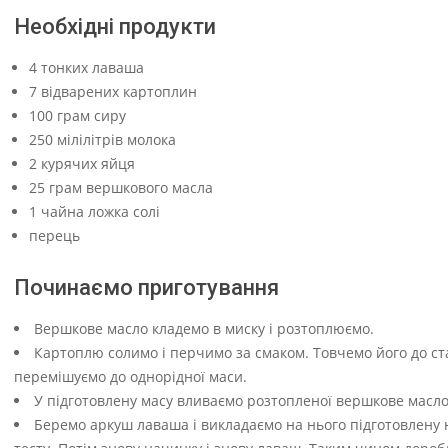
Необхідні продукти
4 тонких лаваша
7 відварених картоплин
100 грам сиру
250 мілілітрів молока
2 курячих яйця
25 грам вершкового масла
1 чайна ложка солі
перець
Починаємо приготування
Вершкове масло кладемо в миску і розтоплюємо.
Картоплю солимо і перчимо за смаком. Товчемо його до ста
перемішуємо до однорідної маси.
У підготовлену масу вливаємо розтопленої вершкове масло
Беремо аркуш лаваша і викладаємо на нього підготовлену 