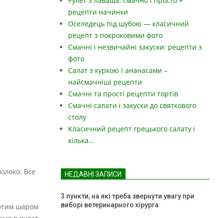
Рулет з лаваша: смачно і просто +
рецепти начинки
Оселедець під шубою — класичний
рецепт з покроковими фото
Смачні і незвичайні закуски: рецепти з
фото
Салат з куркою і ананасами –
найсмачніші рецепти
Смачні та прості рецепти тортів
Смачні салати і закуски до святкового
столу
Класичний рецепт грецького салату і
кілька…
олоко. Все
НЕДАВНІ ЗАПИСИ
3 пункти, на які треба звернути увагу при
виборі ветеринарного хірурга
ругим шаром