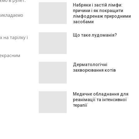
ємо в рулет.
Набряки і застій лімфи:
причини і як покращити
Викладаємо
лімфодренаж природними
засобами
Що таке лудоманія?
 на тарілку і
рекрасним
Дерматологічні
захворювання котів
Медичне обладнання для
реанімації та інтенсивної
терапії