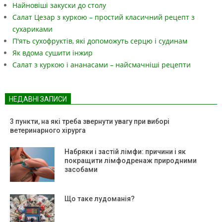
Найновіші закуски до столу
Салат Цезар з куркою – простий класичний рецепт з
сухариками
П'ять сухофруктів, які допоможуть серцю і судинам
Як вдома сушити інжир
Салат з куркою і ананасами – найсмачніші рецепти
НЕДАВНІ ЗАПИСИ
3 пункти, на які треба звернути увагу при виборі
ветеринарного хірурга
Набряки і застій лімфи: причини і як
покращити лімфодренаж природними
засобами
Що таке лудоманія?