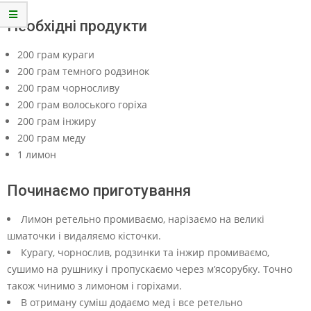
Необхідні продукти
200 грам кураги
200 грам темного родзинок
200 грам чорносливу
200 грам волоського горіха
200 грам інжиру
200 грам меду
1 лимон
Починаємо приготування
Лимон ретельно промиваємо, нарізаємо на великі
шматочки і видаляємо кісточки.
Курагу, чорнослив, родзинки та інжир промиваємо,
сушимо на рушнику і пропускаємо через м’ясорубку. Точно
також чинимо з лимоном і горіхами.
В отриману суміш додаємо мед і все ретельно