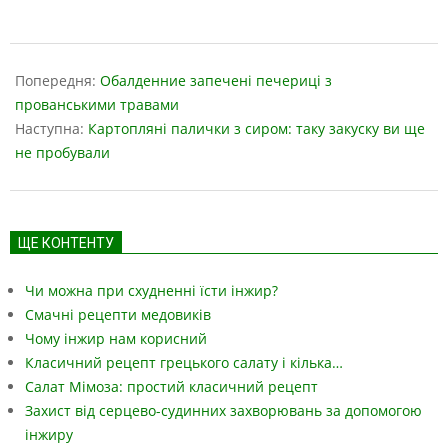
2019-
05-
Попередня:
Обалденние запечені печериці з
16
прованськими травами
Наступна:
Картопляні палички з сиром: таку закуску ви ще
не пробували
ЩЕ КОНТЕНТУ
Чи можна при схудненні їсти інжир?
Смачні рецепти медовиків
Чому інжир нам корисний
Класичний рецепт грецького салату і кілька…
Салат Мімоза: простий класичний рецепт
Захист від серцево-судинних захворювань за допомогою
інжиру