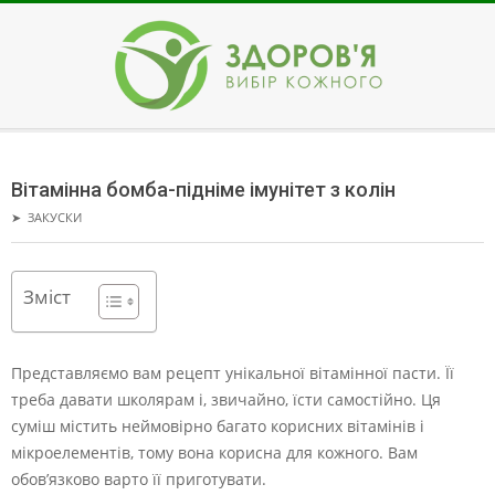
Skip
to
content
ЗДОРОВ'Я
Secondary
Navigation
Вітамінна бомба-підніме імунітет з колін
Menu
➤
ЗАКУСКИ
Зміст
Представляємо вам рецепт унікальної вітамінної пасти. Її
треба давати школярам і, звичайно, їсти самостійно.
Ця
суміш містить неймовірно багато корисних вітамінів і
мікроелементів, тому вона корисна для кожного. Вам
обов’язково варто її приготувати.