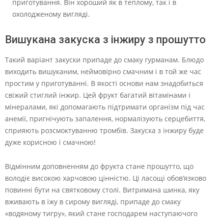
приготування. Він хороший як в теплому, так і в
охолодженому вигляді.
Вишукана закуска з інжиру з прошутто
Такий варіант закуски припаде до смаку гурманам. Блюдо
виходить вишуканим, неймовірно смачним і в той же час
простим у приготуванні. В якості основи нам знадобиться
свіжий стиглий інжир. Цей фрукт багатий вітамінами і
мінералами, які допомагають підтримати організм під час
анемії, пригнічують запалення, нормалізують серцебиття,
сприяють розсмоктуванню тромбів. Закуска з інжиру буде
дуже корисною і смачною!
Відмінним доповненням до фрукта стане прошутто, що
володіє високою харчовою цінністю. Ці ласощі обов’язково
повинні бути на святковому столі. Витримана шинка, яку
вживають в їжу в сирому вигляді, припаде до смаку
«водяному тигру», який стане господарем наступаючого