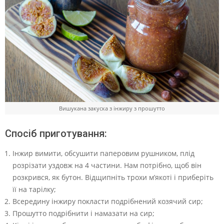
Вишукана закуска з інжиру з прошутто
Спосіб приготування:
Інжир вимити, обсушити паперовим рушником, плід
розрізати уздовж на 4 частини. Нам потрібно, щоб він
розкрився, як бутон. Відщипніть трохи м’якоті і приберіть
її на тарілку;
Всередину інжиру покласти подрібнений козячий сир;
Прошутто подрібнити і намазати на сир;