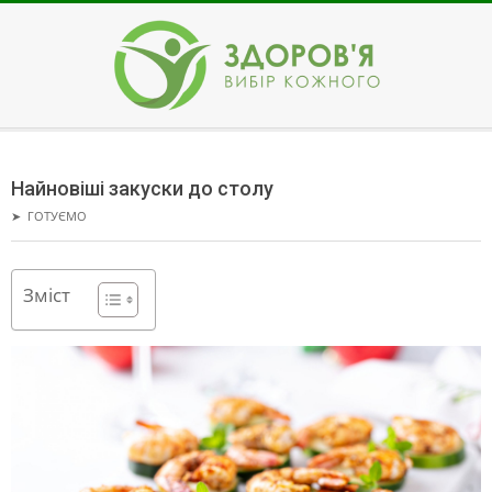
Skip
to
content
ЗДОРОВ'Я
Secondary
Navigation
Найновіші закуски до столу
Menu
➤
ГОТУЄМО
Зміст