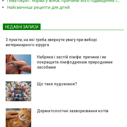
Гематокрит: норма у жінок, причини його підвищення і…
Найсмачніші рецепти для дітей
НЕДАВНІ ЗАПИСИ
3 пункти, на які треба звернути увагу при виборі
ветеринарного хірурга
Набряки і застій лімфи: причини і як
покращити лімфодренаж природними
засобами
Що таке лудоманія?
Дерматологічні захворювання котів