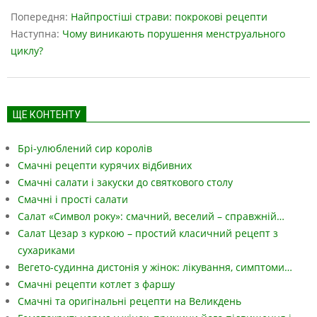
11-
Попередня:
Найпростіші страви: покрокові рецепти
17
Наступна:
Чому виникають порушення менструального
циклу?
ЩЕ КОНТЕНТУ
Брі-улюблений сир королів
Смачні рецепти курячих відбивних
Смачні салати і закуски до святкового столу
Смачні і прості салати
Салат «Символ року»: смачний, веселий – справжній…
Салат Цезар з куркою – простий класичний рецепт з
сухариками
Вегето-судинна дистонія у жінок: лікування, симптоми…
Смачні рецепти котлет з фаршу
Смачні та оригінальні рецепти на Великдень