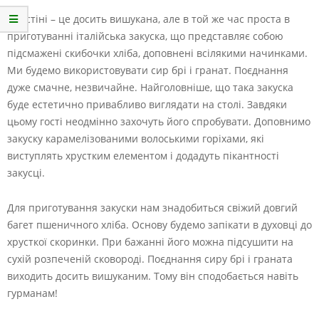
Кростіні – це досить вишукана, але в той же час проста в
приготуванні італійська закуска, що представляє собою
підсмажені скибочки хліба, доповнені всілякими начинками.
Ми будемо використовувати сир брі і гранат. Поєднання
дуже смачне, незвичайне. Найголовніше, що така закуска
буде естетично привабливо виглядати на столі. Завдяки
цьому гості неодмінно захочуть його спробувати. Доповнимо
закуску карамелізованими волоськими горіхами, які
виступлять хрустким елементом і додадуть пікантності
закусці.
Для приготування закуски нам знадобиться свіжий довгий
багет пшеничного хліба. Основу будемо запікати в духовці до
хрусткої скоринки. При бажанні його можна підсушити на
сухій розпеченій сковороді. Поєднання сиру брі і граната
виходить досить вишуканим. Тому він сподобається навіть
гурманам!