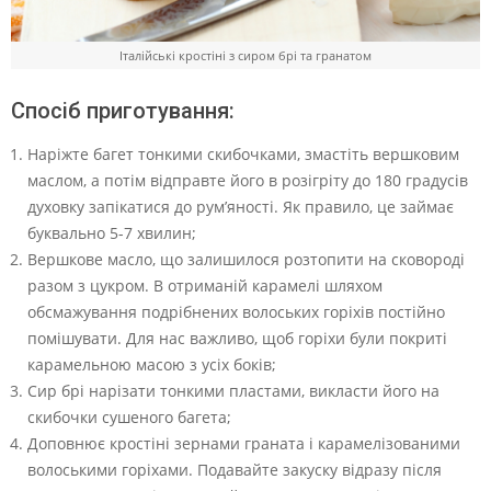
Італійські кростіні з сиром брі та гранатом
Спосіб приготування:
Наріжте багет тонкими скибочками, змастіть вершковим
маслом, а потім відправте його в розігріту до 180 градусів
духовку запікатися до рум’яності. Як правило, це займає
буквально 5-7 хвилин;
Вершкове масло, що залишилося розтопити на сковороді
разом з цукром. В отриманій карамелі шляхом
обсмажування подрібнених волоських горіхів постійно
помішувати. Для нас важливо, щоб горіхи були покриті
карамельною масою з усіх боків;
Сир брі нарізати тонкими пластами, викласти його на
скибочки сушеного багета;
Доповнює кростіні зернами граната і карамелізованими
волоськими горіхами. Подавайте закуску відразу після