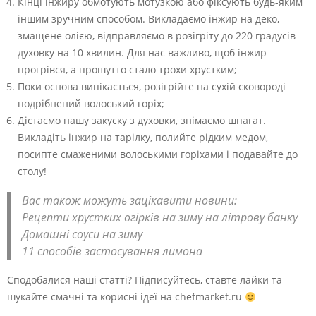
Кінці інжиру обмотують мотузкою або фіксують будь-яким
іншим зручним способом. Викладаємо інжир на деко,
змащене олією, відправляємо в розігріту до 220 градусів
духовку на 10 хвилин. Для нас важливо, щоб інжир
прогрівся, а прошутто стало трохи хрустким;
Поки основа випікається, розігрійте на сухій сковороді
подрібнений волоський горіх;
Дістаємо нашу закуску з духовки, знімаємо шпагат.
Викладіть інжир на тарілку, полийте рідким медом,
посипте смаженими волоськими горіхами і подавайте до
столу!
Вас також можуть зацікавити новини:
Рецепти хрустких огірків на зиму на літрову банку
Домашні соуси на зиму
11 способів застосування лимона
Сподобалися наші статті? Підписуйтесь, ставте лайки та
шукайте смачні та корисні ідеї на chefmarket.ru