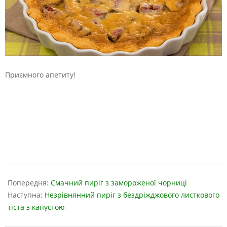
Приємного апетиту!
2019-
04-
Попередня:
Смачний пиріг з замороженої чорниці
09
Наступна:
Незрівнянний пиріг з бездріжджового листкового
тіста з капустою