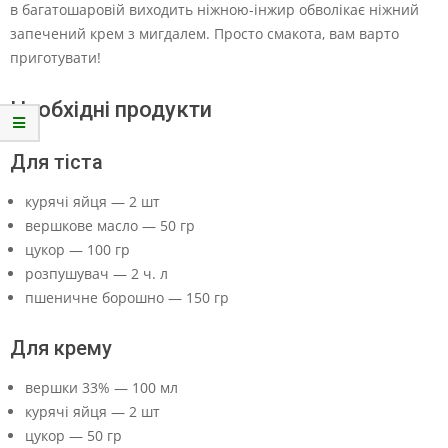
в багатошаровій виходить ніжною-інжир обволікає ніжний
запечений крем з мигдалем. Просто смакота, вам варто
приготувати!
Необхідні продукти
Для тіста
курячі яйця — 2 шт
вершкове масло — 50 гр
цукор — 100 гр
розпушувач — 2 ч. л
пшеничне борошно — 150 гр
Для крему
вершки 33% — 100 мл
курячі яйця — 2 шт
цукор — 50 гр