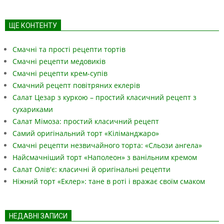
ЩЕ КОНТЕНТУ
Смачні та прості рецепти тортів
Смачні рецепти медовиків
Смачні рецепти крем-супів
Смачний рецепт повітряних еклерів
Салат Цезар з куркою – простий класичний рецепт з
сухариками
Салат Мімоза: простий класичний рецепт
Самий оригінальний торт «Кіліманджаро»
Смачні рецепти незвичайного торта: «Сльози ангела»
Найсмачніший торт «Наполеон» з ванільним кремом
Салат Олів'є: класичні й оригінальні рецепти
Ніжний торт «Еклер»: тане в роті і вражає своїм смаком
НЕДАВНІ ЗАПИСИ