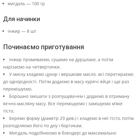
мигдаль — 100 гр
Для начинки
інжир — 8 шт
Починаємо приготування
Інжир промиваємо, сушимо на дуршлаке, а потім
нарізаємо на четвертинки.
У миску кладемо цукор і вершкове масло. всі перетираємо
до однорідності. Потім додаємо в масу курячі яйця і ще раз
перемішуємо.
Борошно змішати з розпушувачем і додаємо в отриману
яєчно-масляну масу. Все перемішуємо і замішуємо м’яке
тісто.
Беремо форму (діаметр 29 див.) і кладемо в неї тісто, потім
розподіляємо його по дну і бортикам.
Мигдаль подрібнюємо в блендері до максимально