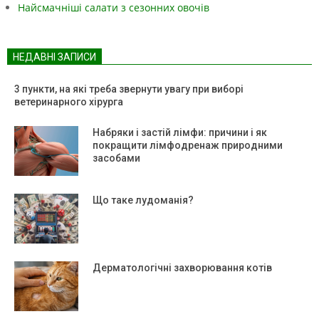
Найсмачніші салати з сезонних овочів
НЕДАВНІ ЗАПИСИ
3 пункти, на які треба звернути увагу при виборі
ветеринарного хірурга
Набряки і застій лімфи: причини і як
покращити лімфодренаж природними
засобами
Що таке лудоманія?
Дерматологічні захворювання котів