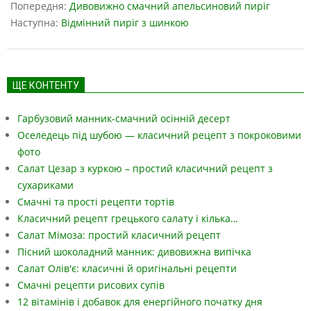
03-
Попередня:
Дивовижно смачний апельсиновий пиріг
29
Наступна:
Відмінний пиріг з шинкою
ЩЕ КОНТЕНТУ
Гарбузовий манник-смачний осінній десерт
Оселедець під шубою — класичний рецепт з покроковими
фото
Салат Цезар з куркою – простий класичний рецепт з
сухариками
Смачні та прості рецепти тортів
Класичний рецепт грецького салату і кілька…
Салат Мімоза: простий класичний рецепт
Пісний шоколадний манник: дивовижна випічка
Салат Олів'є: класичні й оригінальні рецепти
Смачні рецепти рисових супів
12 вітамінів і добавок для енергійного початку дня