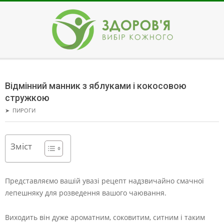
Skip
to
content
ЗДОРОВ'Я
Secondary
Navigation
Відмінний манник з яблуками і кокосовою
Menu
стружкою
➤
ПИРОГИ
Зміст
Представляємо вашій увазі рецепт надзвичайно смачної
лепешняку для розведення вашого чаювання.
Виходить він дуже ароматним, соковитим, ситним і таким