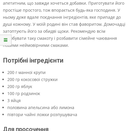
апетитним, що завжди хочеться добавки. Приготувати його
простіше простого, тож впорається будь-яка господиня. У
ньому дуже вдале поєднання інгредієнтів, яке припаде до
душі кожному. У моїй родині він став фаворитом. Домочадці
затоптують його за обидві щоки. Рекомендую всім
спробувати таку смакоту і розбавити сімейне чаювання
новими неймовірними смаками.
Потрібні інгредієнти
200 г манної крупи
200 гр кокосової стружки
200 гр яблук
100 гр родзинок
3 яйця
половина апельсина або лимона
півтори чайні ложки розпушувача
Для просочення