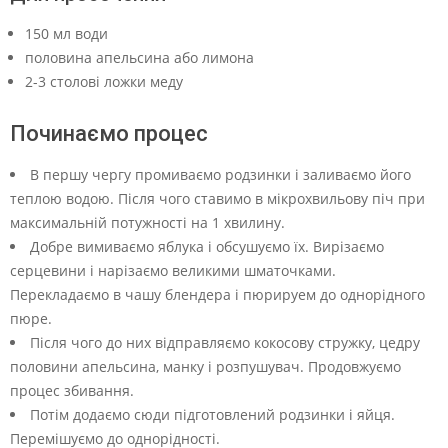
150 мл води
половина апельсина або лимона
2-3 столові ложки меду
Починаємо процес
В першу чергу промиваємо родзинки і заливаємо його
теплою водою. Після чого ставимо в мікрохвильову піч при
максимальній потужності на 1 хвилину.
Добре вимиваємо яблука і обсушуємо їх. Вирізаємо
серцевини і нарізаємо великими шматочками.
Перекладаємо в чашу блендера і пюрируем до однорідного
пюре.
Після чого до них відправляємо кокосову стружку, цедру
половини апельсина, манку і розпушувач. Продовжуємо
процес збивання.
Потім додаємо сюди підготовлений родзинки і яйця.
Перемішуємо до однорідності.