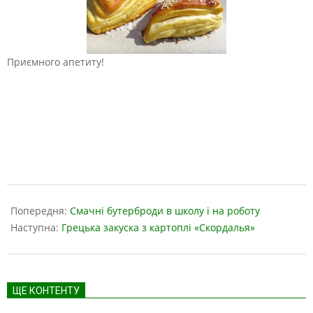
Приємного апетиту!
2019-
05-
Попередня:
Смачні бутерброди в школу і на роботу
16
Наступна:
Грецька закуска з картоплі «Скордалья»
ЩЕ КОНТЕНТУ