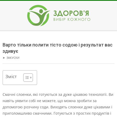
Skip
to
content
ЗДОРОВ'Я
Secondary
Navigation
Варто тільки полити тісто содою і результат вас
Menu
здивує
➤
ЗАКУСКИ
Зміст
Смачні слоенки, які готуються за дуже цікавою технології. Ви
навіть уявити собі не можете, що можна зробити за
допомогою розчину соди.
Виходять слоенки дуже цікавими і
приголомшливо смачними. Готуються з простих продуктів і