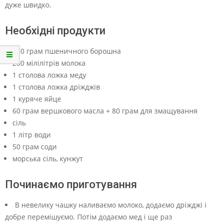
дуже швидко.
Необхідні продукти
450 грам пшеничного борошна
200 мілілітрів молока
1 столова ложка меду
1 столова ложка дріжджів
1 куряче яйце
60 грам вершкового масла + 80 грам для змащування
сіль
1 літр води
50 грам соди
морська сіль, кунжут
Починаємо приготування
В невелику чашку наливаємо молоко, додаємо дріжджі і
добре перемішуємо. Потім додаємо мед і ще раз