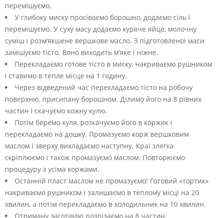
перемішуємо.
У глибоку миску просіваємо борошно, додаємо сіль і
перемішуємо. У суху масу додаємо куряче яйце, молочну
суміш і розм’якшене вершкове масло. З підготовленої маси
замішуємо тісто. Воно виходить м’яке і ніжне.
Перекладаємо готове тісто в миску, накриваємо рушником
і ставимо в тепле місце на 1 годину.
Через відведений час перекладаємо тісто на робочу
поверхню, присипану борошном. Ділимо його на 8 рівних
частин і скачуємо кожну кулю.
Потім беремо куля, розкачуємо його в коржик і
перекладаємо на дошку. Промазуємо корж вершковим
маслом і зверху викладаємо наступну. Краї злегка
скріплюємо і також промазуємо маслом. Повторюємо
процедуру з усіма коржами.
Останній пласт маслом не промазуємо! Готовий «тортик»
накриваємо рушником і залишаємо в теплому місці на 20
хвилин, а потім перекладаємо в холодильник на 10 хвилин.
Отриману заготівлю розрізаємо на 8 частин.