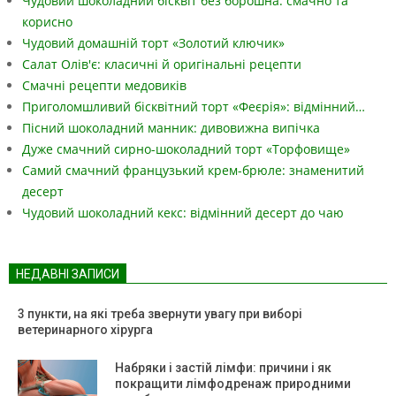
Чудовий шоколадний бісквіт без борошна: смачно та
корисно
Чудовий домашній торт «Золотий ключик»
Салат Олів'є: класичні й оригінальні рецепти
Смачні рецепти медовиків
Приголомшливий бісквітний торт «Феєрія»: відмінний…
Пісний шоколадний манник: дивовижна випічка
Дуже смачний сирно-шоколадний торт «Торфовище»
Самий смачний французький крем-брюле: знаменитий
десерт
Чудовий шоколадний кекс: відмінний десерт до чаю
НЕДАВНІ ЗАПИСИ
3 пункти, на які треба звернути увагу при виборі
ветеринарного хірурга
Набряки і застій лімфи: причини і як
покращити лімфодренаж природними