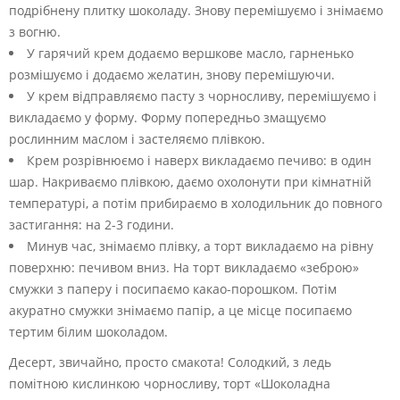
подрібнену плитку шоколаду. Знову перемішуємо і знімаємо
з вогню.
У гарячий крем додаємо вершкове масло, гарненько
розмішуємо і додаємо желатин, знову перемішуючи.
У крем відправляємо пасту з чорносливу, перемішуємо і
викладаємо у форму. Форму попередньо змащуємо
рослинним маслом і застеляємо плівкою.
Крем розрівнюємо і наверх викладаємо печиво: в один
шар. Накриваємо плівкою, даємо охолонути при кімнатній
температурі, а потім прибираємо в холодильник до повного
застигання: на 2-3 години.
Минув час, знімаємо плівку, а торт викладаємо на рівну
поверхню: печивом вниз. На торт викладаємо «зеброю»
смужки з паперу і посипаємо какао-порошком. Потім
акуратно смужки знімаємо папір, а це місце посипаємо
тертим білим шоколадом.
Десерт, звичайно, просто смакота! Солодкий, з ледь
помітною кислинкою чорносливу, торт «Шоколадна