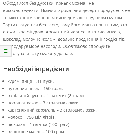
Обходимося без духовки! Коньяк можна і не
використовувати. Ніжний, ароматний десерт порадує всіх не
тільки гарним зовнішнім виглядом, але і чудовим смаком.
Тортик готується без тесту, тому його можна навіть тим, хто
стежить за фігурою. Ароматний чорнослив з кислинкою,
шоколад, молочне желе – ідеальне поєднання інгредієнтів,
яке подарує море насолоди. Обов’язково спробуйте
приготувати таку смакоту до чаю.
Необхідні інгредієнти
курячі яйця – 3 штуки,
цукровий пісок – 150 грам,
ванільний цукор – 1 пакетик (8 грам),
порошок какао – 3 столових ложки,
картопляний крохмаль – 3 столових ложки,
молоко – 750 мілілітрів,
шоколад – 1 плитка (100 грам),
вершкове масло – 100 грам,