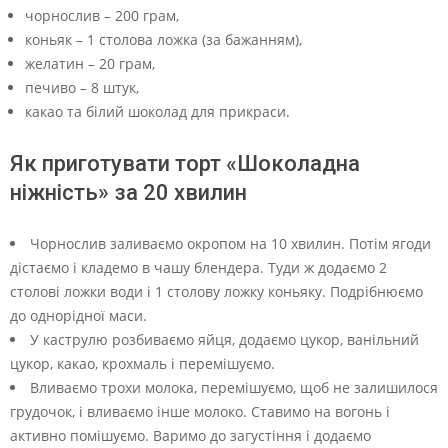
чорнослив – 200 грам,
коньяк – 1 столова ложка (за бажанням),
желатин – 20 грам,
печиво – 8 штук,
какао та білий шоколад для прикраси.
Як приготувати торт «Шоколадна
ніжність» за 20 хвилин
Чорнослив заливаємо окропом на 10 хвилин. Потім ягоди
дістаємо і кладемо в чашу блендера. Туди ж додаємо 2
столові ложки води і 1 столову ложку коньяку. Подрібнюємо
до однорідної маси.
У каструлю розбиваємо яйця, додаємо цукор, ванільний
цукор, какао, крохмаль і перемішуємо.
Вливаємо трохи молока, перемішуємо, щоб не залишилося
грудочок, і вливаємо інше молоко. Ставимо на вогонь і
активно помішуємо. Варимо до загустіння і додаємо