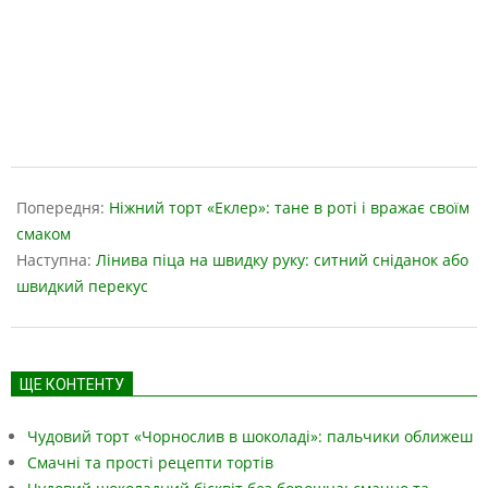
2019-
05-
Попередня:
Ніжний торт «Еклер»: тане в роті і вражає своїм
01
смаком
Наступна:
Лінива піца на швидку руку: ситний сніданок або
швидкий перекус
ЩЕ КОНТЕНТУ
Чудовий торт «Чорнослив в шоколаді»: пальчики оближеш
Смачні та прості рецепти тортів