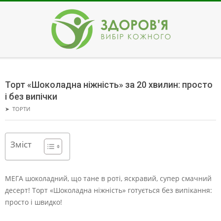
Skip
to
content
ЗДОРОВ'Я
Secondary
Navigation
Торт «Шоколадна ніжність» за 20 хвилин: просто
Menu
і без випічки
➤
ТОРТИ
Зміст
МЕГА шоколадний, що тане в роті, яскравий, супер смачний
десерт! Торт «Шоколадна ніжність» готується без випікання:
просто і швидко!