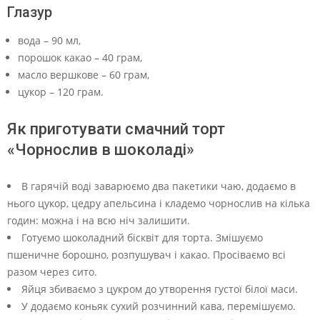
Глазур
вода – 90 мл,
порошок какао – 40 грам,
масло вершкове – 60 грам,
цукор – 120 грам.
Як приготувати смачний торт
«Чорнослив в шоколаді»
В гарячій воді заварюємо два пакетики чаю, додаємо в
нього цукор, цедру апельсина і кладемо чорнослив на кілька
годин: можна і на всю ніч залишити.
Готуємо шоколадний бісквіт для торта. Змішуємо
пшеничне борошно, розпушувач і какао. Просіваємо всі
разом через сито.
Яйця збиваємо з цукром до утворення густої білої маси.
У додаємо коньяк сухий розчинний кава, перемішуємо.