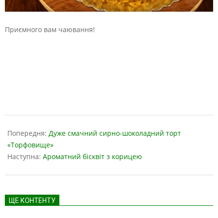
Приємного вам чаювання!
2019-
04-
Попередня:
Дуже смачний сирно-шоколадний торт
09
«Торфовище»
Наступна:
Ароматний бісквіт з корицею
ЩЕ КОНТЕНТУ