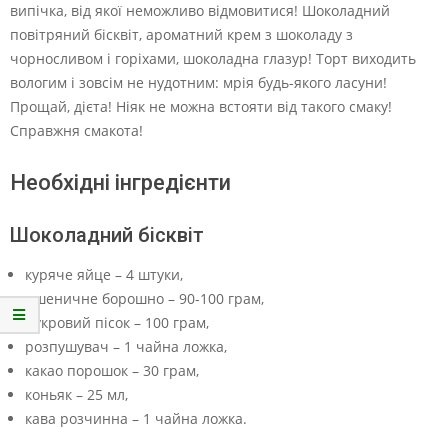
випічка, від якої неможливо відмовитися! Шоколадний
повітряний бісквіт, ароматний крем з шоколаду з
чорносливом і горіхами, шоколадна глазур! Торт виходить
вологим і зовсім не нудотним: мрія будь-якого ласуни!
Прощай, дієта! Ніяк не можна встояти від такого смаку!
Справжня смакота!
Необхідні інгредієнти
Шоколадний бісквіт
куряче яйце – 4 штуки,
пшеничне борошно – 90-100 грам,
цукровий пісок – 100 грам,
розпушувач – 1 чайна ложка,
какао порошок – 30 грам,
коньяк – 25 мл,
кава розчинна – 1 чайна ложка.