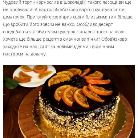
Чудовий торт «Чорнослив в шоколаді»: такого ласощі ви ще
не пробували! А варто, обов’язково варто скуштувати хоч
шматочок! Приготуйте сюрприз своїм близьким: тим більше,
що зробити його зовсім не важко. Особливо десерт
сподобається любителям цукерок з аналогічною назвою.
Хочете ще більше рецептів смачної випічки? Обов’язково
заходьте на наш сайт за новими ідеями і відмінним
настроєм на додачу.