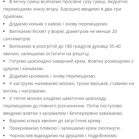
В яєчну суміш всипаємо просіяне суху суміш. Акуратно
перемішуємо знизу вгору. Борошно вводимо в два-три
прийоми.
Додаємо коньяк з кавою і знову перемішуємо.
Випікаємо бісквіт у формі, діаметром не менше 20
сантиметрів.
Випікаємо в розігрітій до 180 градусів духовці 35-40
хвилин, залишаємо остигати на решітці.
Готуємо шоколадно-заварний крем. Жовтки розмішуємо з
цукром і коньяком.
Додаємо крохмаль і знову перемішуємо.
У каструлю наливаємо молоко, трохи вершків, ставимо на
вогонь і нагріваємо.
У тепле молоко кладемо шматочки шоколаду,
перемішуємо до повного розчинення. Потім поступово
вводимо жовтки з крохмалем і безперервно заважаємо.
Варимо кілька хвилин до загустіння крему.
Прикриваємо плівкою і залишаємо крем охолонути.
Чорнослив відкидаємо на друшляк і подрібнюємо.