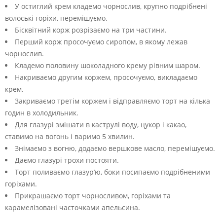
У остиглий крем кладемо чорнослив, крупно подрібнені
волоські горіхи, перемішуємо.
Бісквітний корж розрізаємо на три частини.
Перший корж просочуємо сиропом, в якому лежав
чорнослив.
Кладемо половину шоколадного крему рівним шаром.
Накриваємо другим коржем, просочуємо, викладаємо
крем.
Закриваємо третім коржем і відправляємо торт на кілька
годин в холодильник.
Для глазурі змішати в каструлі воду, цукор і какао,
ставимо на вогонь і варимо 5 хвилин.
Знімаємо з вогню, додаємо вершкове масло, перемішуємо.
Даємо глазурі трохи постояти.
Торт поливаємо глазур’ю, боки посипаємо подрібненими
горіхами.
Прикрашаємо торт чорносливом, горіхами та
карамелізовані часточками апельсина.