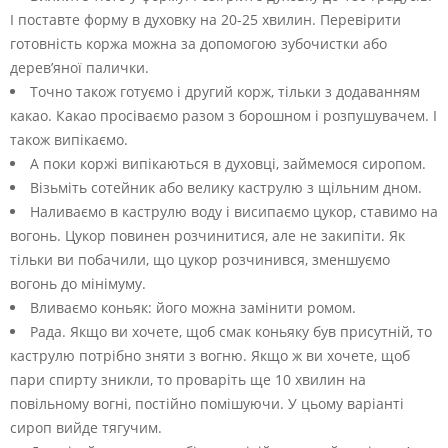
І поставте форму в духовку на 20-25 хвилин. Перевірити
готовність коржа можна за допомогою зубочистки або
дерев’яної палички.
Точно також готуємо і другий корж, тільки з додаванням
какао. Какао просіваємо разом з борошном і розпушувачем. І
також випікаємо.
А поки коржі випікаються в духовці, займемося сиропом.
Візьміть сотейник або велику каструлю з щільним дном.
Наливаємо в каструлю воду і висипаємо цукор, ставимо на
вогонь. Цукор повинен розчинитися, але не закипіти. Як
тільки ви побачили, що цукор розчинився, зменшуємо
вогонь до мінімуму.
Вливаємо коньяк: його можна замінити ромом.
Рада. Якщо ви хочете, щоб смак коньяку був присутній, то
каструлю потрібно зняти з вогню. Якщо ж ви хочете, щоб
пари спирту зникли, то проваріть ще 10 хвилин на
повільному вогні, постійно помішуючи. У цьому варіанті
сироп вийде тягучим.