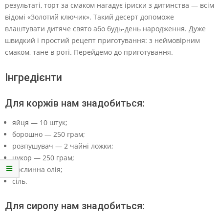
результаті, торт за смаком нагадує іриски з дитинства — всім
відомі «Золотий ключик». Такий десерт допоможе
влаштувати дитяче свято або будь-день народження. Дуже
швидкий і простий рецепт приготування: з неймовірним
смаком, тане в роті. Перейдемо до приготування.
Інгредієнти
Для коржів нам знадобиться:
яйця — 10 штук;
борошно — 250 грам;
розпушувач — 2 чайні ложки;
цукор — 250 грам;
рослинна олія;
сіль.
Для сиропу нам знадобиться: