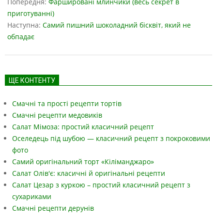
05-
Попередня:
Фаршировані млинчики (весь секрет в
01
приготуванні)
Наступна:
Самий пишний шоколадний бісквіт, який не
обпадає
ЩЕ КОНТЕНТУ
Смачні та прості рецепти тортів
Смачні рецепти медовиків
Салат Мімоза: простий класичний рецепт
Оселедець під шубою — класичний рецепт з покроковими
фото
Самий оригінальний торт «Кіліманджаро»
Салат Олів'є: класичні й оригінальні рецепти
Салат Цезар з куркою – простий класичний рецепт з
сухариками
Смачні рецепти дерунів