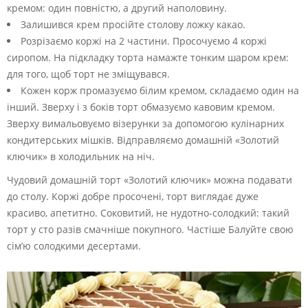
кремом: один повністю, а другий наполовину.
Залишився крем просійте столову ложку какао.
Розрізаємо коржі на 2 частини. Просочуємо 4 коржі
сиропом. На підкладку торта намажте тонким шаром крем:
для того, щоб торт не зміщувався.
Кожен корж промазуємо білим кремом, складаємо один на
інший. Зверху і з боків торт обмазуємо кавовим кремом.
Зверху вимальовуємо візерунки за допомогою кулінарних
кондитерських мішків. Відправляємо домашній «Золотий
ключик» в холодильник на ніч.
Чудовий домашній торт «Золотий ключик» можна подавати
до столу. Коржі добре просочені, торт виглядає дуже
красиво, апетитно. Соковитий, не нудотно-солодкий: такий
торт у сто разів смачніше покупного. Частіше Балуйте свою
сім’ю солодкими десертами.