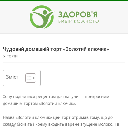
Skip
to
content
ЗДОРОВ'Я
Secondary
Navigation
Чудовий домашній торт «Золотий ключик»
Menu
➤
ТОРТИ
Зміст
Хочу поділитися рецептом для ласуни — прекрасним
домашнім тортом «Золотий ключик».
Назва «Золотий ключик» цей торт отримав тому, що до
складу бісквіта і крему входить варене згущене молоко. І в