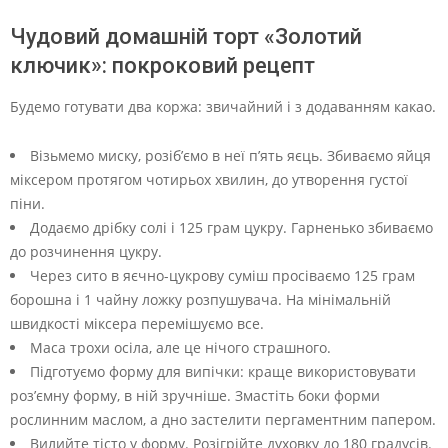
Чудовий домашній торт «Золотий
ключик»: покроковий рецепт
Будемо готувати два коржа: звичайний і з додаванням какао.
Візьмемо миску, розіб’ємо в неї п’ять яєць. Збиваємо яйця
міксером протягом чотирьох хвилин, до утворення густої
піни.
Додаємо дрібку солі і 125 грам цукру. Гарненько збиваємо
до розчинення цукру.
Через сито в яєчно-цукрову суміш просіваємо 125 грам
борошна і 1 чайну ложку розпушувача. На мінімальній
швидкості міксера перемішуємо все.
Маса трохи осіла, але це нічого страшного.
Підготуємо форму для випічки: краще використовувати
роз’ємну форму, в ній зручніше. Змастіть боки форми
рослинним маслом, а дно застелити пергаментним папером.
Вилийте тісто у форму. Розігрійте духовку до 180 градусів.