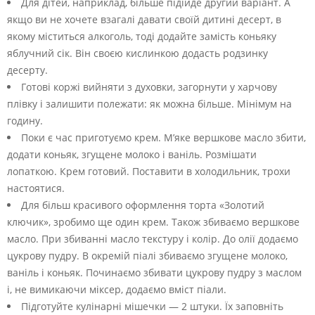
Для дітей, наприклад, більше підійде другий варіант. А
якщо ви не хочете взагалі давати своїй дитині десерт, в
якому міститься алкоголь, тоді додайте замість коньяку
яблучний сік. Він своєю кислинкою додасть родзинку
десерту.
Готові коржі вийняти з духовки, загорнути у харчову
плівку і залишити полежати: як можна більше. Мінімум на
годину.
Поки є час приготуємо крем. М’яке вершкове масло збити,
додати коньяк, згущене молоко і ваніль. Розмішати
лопаткою. Крем готовий. Поставити в холодильник, трохи
настоятися.
Для більш красивого оформлення торта «Золотий
ключик», зробимо ще один крем. Також збиваємо вершкове
масло. При збиванні масло текстуру і колір. До олії додаємо
цукрову пудру. В окремій піалі збиваємо згущене молоко,
ваніль і коньяк. Починаємо збивати цукрову пудру з маслом
і, не вимикаючи міксер, додаємо вміст піали.
Підготуйте кулінарні мішечки — 2 штуки. Їх заповніть