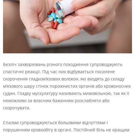
Безліч захворювань різного походження супроводжують
спастичні реакції. Під час них відбувається посилене
скорочення гладком’язових волокон, які входять до складу
м’язового шару стінок порожнистих органів або кровоносних
судин. Гладку мускулатуру називають мимовільною, так як її
неможливо за власним бажанням розслабляти або
скорочувати.
Спазми супроводжуються больовими відчуттями і
порушенням кровообігу в органі. Постійний біль не кращим