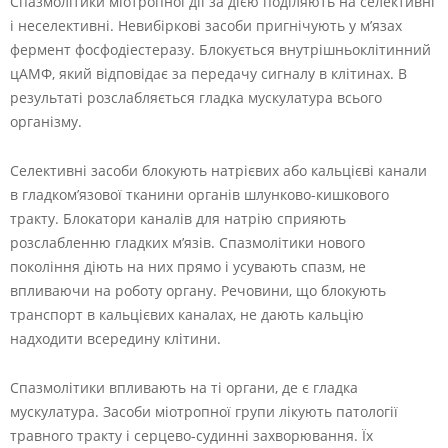
Спазмолітики міотропної дії за дією поділяють на селективні
і неселективні. Невибіркові засоби пригнічують у м’язах
фермент фосфодіестеразу. Блокується внутрішньоклітинний
цАМФ, який відповідає за передачу сигналу в клітинах. В
результаті розслабляється гладка мускулатура всього
організму.
Селективні засоби блокують натрієвих або кальцієві канали
в гладком’язової тканини органів шлунково-кишкового
тракту. Блокатори каналів для натрію сприяють
розслабленню гладких м’язів. Спазмолітики нового
покоління діють на них прямо і усувають спазм, не
впливаючи на роботу органу. Речовини, що блокують
транспорт в кальцієвих каналах, не дають кальцію
надходити всередину клітини.
Спазмолітики впливають на ті органи, де є гладка
мускулатура. Засоби міотропної групи лікують патології
травного тракту і серцево-судинні захворювання. Їх