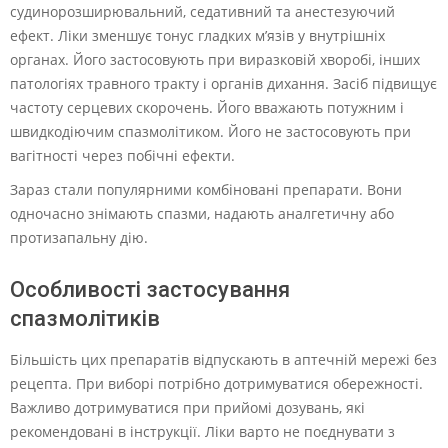
судинорозширювальний, седативний та анестезуючий
ефект. Ліки зменшує тонус гладких м’язів у внутрішніх
органах. Його застосовують при виразковій хворобі, інших
патологіях травного тракту і органів дихання. Засіб підвищує
частоту серцевих скорочень. Його вважають потужним і
швидкодіючим спазмолітиком. Його не застосовують при
вагітності через побічні ефекти.
Зараз стали популярними комбіновані препарати. Вони
одночасно знімають спазми, надають аналгетичну або
протизапальну дію.
Особливості застосування
спазмолітиків
Більшість цих препаратів відпускають в аптечній мережі без
рецепта. При виборі потрібно дотримуватися обережності.
Важливо дотримуватися при прийомі дозувань, які
рекомендовані в інструкції. Ліки варто не поєднувати з