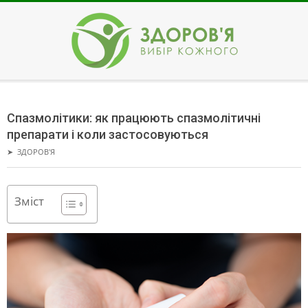
Skip
to
content
ЗДОРОВ'Я
Secondary
Navigation
Спазмолітики: як працюють спазмолітичні
Menu
препарати і коли застосовуються
➤
ЗДОРОВ'Я
Зміст