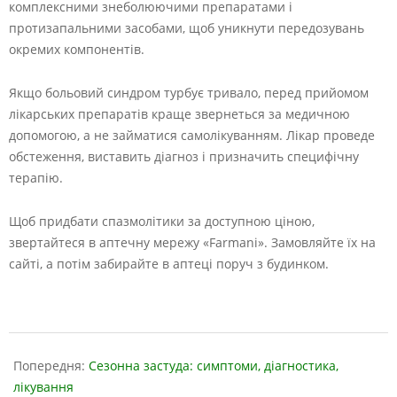
комплексними знеболюючими препаратами і
протизапальними засобами, щоб уникнути передозувань
окремих компонентів.
Якщо больовий синдром турбує тривало, перед прийомом
лікарських препаратів краще звернеться за медичною
допомогою, а не займатися самолікуванням. Лікар проведе
обстеження, виставить діагноз і призначить специфічну
терапію.
Щоб придбати спазмолітики за доступною ціною,
звертайтеся в аптечну мережу «Farmani». Замовляйте їх на
сайті, а потім забирайте в аптеці поруч з будинком.
2024-
05-
Попередня:
Сезонна застуда: симптоми, діагностика,
13
лікування