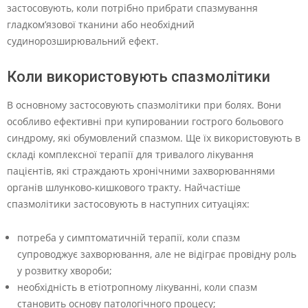
застосовують, коли потрібно прибрати спазмування
гладком’язової тканини або необхідний
судинорозширювальний ефект.
Коли використовують спазмолітики
В основному застосовують спазмолітики при болях. Вони
особливо ефективні при купировании гострого больового
синдрому, які обумовлений спазмом. Ще їх використовують в
складі комплексної терапії для тривалого лікування
пацієнтів, які страждають хронічними захворюваннями
органів шлунково-кишкового тракту. Найчастіше
спазмолітики застосовують в наступних ситуаціях:
потреба у симптоматичній терапії, коли спазм
супроводжує захворювання, але не відіграє провідну роль
у розвитку хвороби;
необхідність в етіотропному лікуванні, коли спазм
становить основу патологічного процесу;