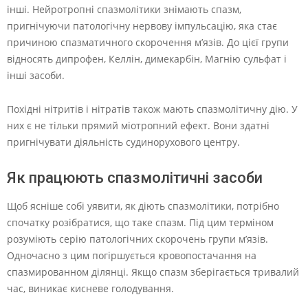
інші. Нейротропні спазмолітики знімають спазм,
пригнічуючи патологічну нервову імпульсацію, яка стає
причиною спазматичного скорочення м’язів. До цієї групи
відносять дипрофен, Келлін, димекарбін, Магнію сульфат і
інші засоби.
Похідні нітритів і нітратів також мають спазмолітичну дію. У
них є не тільки прямий міотропний ефект. Вони здатні
пригнічувати діяльність судинорухового центру.
Як працюють спазмолітичні засоби
Щоб ясніше собі уявити, як діють спазмолітики, потрібно
спочатку розібратися, що таке спазм. Під цим терміном
розуміють серію патологічних скорочень групи м’язів.
Одночасно з цим погіршується кровопостачання на
спазмированном ділянці. Якщо спазм зберігається тривалий
час, виникає кисневе голодування.