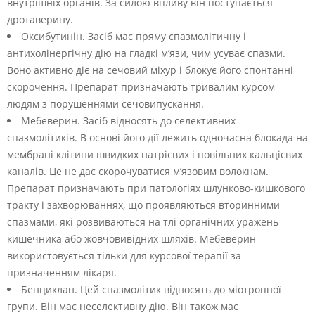
внутрішніх органів. За силою впливу він поступається
дротаверину.
Оксибутинін. Засіб має пряму спазмолітичну і
антихолінергічну дію на гладкі м’язи, чим усуває спазми.
Воно активно діє на сечовий міхур і блокує його спонтанні
скорочення. Препарат призначають тривалим курсом
людям з порушеннями сечовипускання.
Мебеверин. Засіб відносять до селективних
спазмолітиків. В основі його дії лежить одночасна блокада на
мембрані клітини швидких натрієвих і повільних кальцієвих
каналів. Це не дає скорочуватися м’язовим волокнам.
Препарат призначають при патологіях шлунково-кишкового
тракту і захворюваннях, що проявляються вторинними
спазмами, які розвиваються на тлі органічних уражень
кишечника або жовчовивідних шляхів. Мебеверин
використовується тільки для курсової терапії за
призначенням лікаря.
Бенциклан. Цей спазмолітик відносять до міотропної
групи. Він має неселективну дію. Він також має