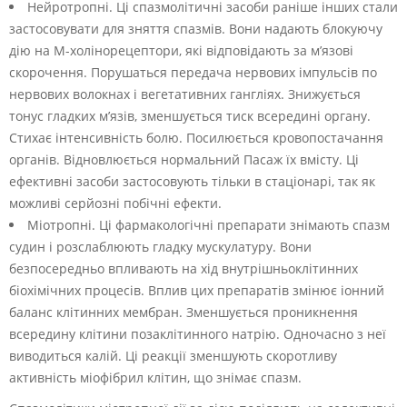
Нейротропні. Ці спазмолітичні засоби раніше інших стали
застосовувати для зняття спазмів. Вони надають блокуючу
дію на М-холінорецептори, які відповідають за м’язові
скорочення. Порушаться передача нервових імпульсів по
нервових волокнах і вегетативних гангліях. Знижується
тонус гладких м’язів, зменшується тиск всередині органу.
Стихає інтенсивність болю. Посилюється кровопостачання
органів. Відновлюється нормальний Пасаж їх вмісту. Ці
ефективні засоби застосовують тільки в стаціонарі, так як
можливі серйозні побічні ефекти.
Міотропні. Ці фармакологічні препарати знімають спазм
судин і розслаблюють гладку мускулатуру. Вони
безпосередньо впливають на хід внутрішньоклітинних
біохімічних процесів. Вплив цих препаратів змінює іонний
баланс клітинних мембран. Зменшується проникнення
всередину клітини позаклітинного натрію. Одночасно з неї
виводиться калій. Ці реакції зменшують скоротливу
активність міофібрил клітин, що знімає спазм.