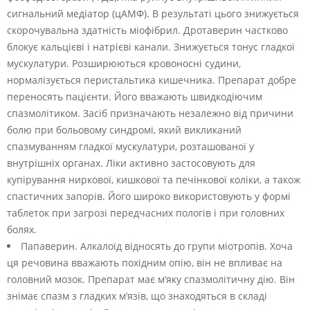
сигнальний медіатор (цАМФ). В результаті цього знижується
скорочувальна здатність міофібрил. Дротаверин частково
блокує кальцієві і натрієві канали. Знижується тонус гладкої
мускулатури. Розширюються кровоносні судини,
нормалізується перистальтика кишечника. Препарат добре
переносять пацієнти. Його вважають швидкодіючим
спазмолітиком. Засіб призначають незалежно від причини
болю при больовому синдромі, який викликаний
спазмуванням гладкої мускулатури, розташованої у
внутрішніх органах. Ліки активно застосовують для
купірування ниркової, кишкової та печінкової коліки, а також
спастичних запорів. Його широко використовують у формі
таблеток при загрозі передчасних пологів і при головних
болях.
Папаверин. Алкалоїд відносять до групи міотропів. Хоча
ця речовина вважають похідним опію, він не впливає на
головний мозок. Препарат має м’яку спазмолітичну дію. Він
знімає спазм з гладких м’язів, що знаходяться в складі