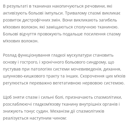
В результаті в тканинах накопичуються речовини, які
активізують больові імпульси. Тривалому спазмі викликає
розвиток дистрофічних змін. Вони викликають загибель
м’язових волокон, які заміщаються сполучною тканиною.
Больові відчуття провокують подальше посилення спазму
м’язових волокон.
Розлад функціонування гладкої мускулатури становить
основу і гострого, і хронічного больового синдрому, що
пустував при патологіях системи мочевиведенія, дихання,
шлунково-кишкового тракту та інших. Скорочення цих м’язів
регулюється переважно вегетативною нервовою системою.
Щоб зняти спазм і сильні болі, призначають спазмолітики,
розслаблюючі гладком’язову тканину внутрішніх органів і
знижують тонус судин. Механізм дії спазмолітиків
реалізується наступним чином: