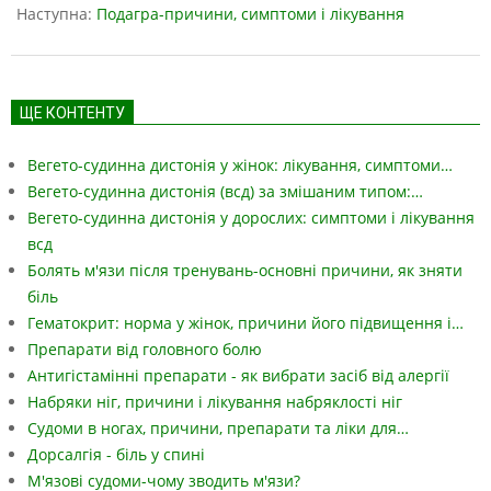
Наступна:
Подагра-причини, симптоми і лікування
ЩЕ КОНТЕНТУ
Вегето-судинна дистонія у жінок: лікування, симптоми…
Вегето-судинна дистонія (всд) за змішаним типом:…
Вегето-судинна дистонія у дорослих: симптоми і лікування
всд
Болять м'язи після тренувань-основні причини, як зняти
біль
Гематокрит: норма у жінок, причини його підвищення і…
Препарати від головного болю
Антигістамінні препарати - як вибрати засіб від алергії
Набряки ніг, причини і лікування набряклості ніг
Судоми в ногах, причини, препарати та ліки для…
Дорсалгія - біль у спині
М'язові судоми-чому зводить м'язи?