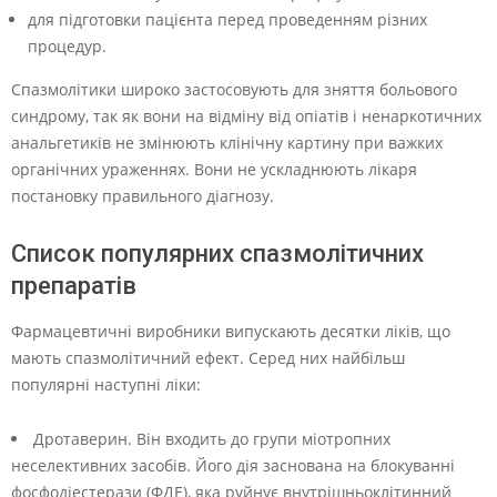
для підготовки пацієнта перед проведенням різних
процедур.
Спазмолітики широко застосовують для зняття больового
синдрому, так як вони на відміну від опіатів і ненаркотичних
анальгетиків не змінюють клінічну картину при важких
органічних ураженнях. Вони не ускладнюють лікаря
постановку правильного діагнозу.
Список популярних спазмолітичних
препаратів
Фармацевтичні виробники випускають десятки ліків, що
мають спазмолітичний ефект. Серед них найбільш
популярні наступні ліки:
Дротаверин. Він входить до групи міотропних
неселективних засобів. Його дія заснована на блокуванні
фосфодіестерази (ФДЕ), яка руйнує внутрішньоклітинний