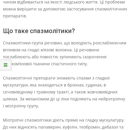
чином відбивається на якості людського життя. Ці проблеми
можна вирішити за допомогою застосування спазмолітичних
препаратів.
Що таке спазмолітики?
Спазмолітики-група речовин, що володіють розслаблюючим
впливом на гладкі м’язові волокна. Ці речовини
послаблюють або повністю зупиняють скорочення
гладком’язової тканини спастичного типу.
Спазмолітичні препарати знімають спазми з гладкої
мускулатури, яка знаходиться в бронхах, судинах, в
сечовивідному і травному тракті, а також жовчовивідних
шляхах. За механізмом дії ці ліки поділяють на нейротропну
і міотропну групу.
Міотропні спазмолітики діють прямо на гладку мускулатуру.
До них відносять папаверин, еуфілін, теобромін, дибазол та