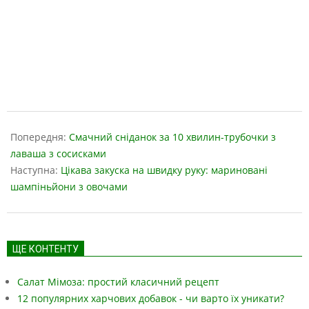
2019-
03-
Попередня:
Смачний сніданок за 10 хвилин-трубочки з
29
лаваша з сосисками
Наступна:
Цікава закуска на швидку руку: мариновані
шампіньйони з овочами
ЩЕ КОНТЕНТУ
Салат Мімоза: простий класичний рецепт
12 популярних харчових добавок - чи варто їх уникати?