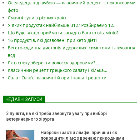
Оселедець під шубою — класичний рецепт з покроковими
фото
Смачні супи з різних країн
У яких продуктах найбільше B12? Розбираємо 12…
Що буде, якщо приймати занадто багато вітамінів?
16 продуктів, які дозволені при кето-дієті
Вегето-судинна дистонія у дорослих: симптоми і лікування
всд
Як в спеку зберегти волосся здоровими?…
Класичний рецепт грецького салату і кілька…
Салат Олів'є: класичні й оригінальні рецепти
НЕДАВНІ ЗАПИСИ
3 пункти, на які треба звернути увагу при виборі
ветеринарного хірурга
Набряки і застій лімфи: причини і як
покращити лімфодренаж природними