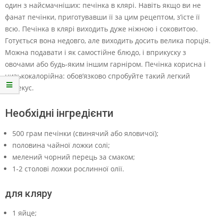
один з найсмачніших: печінка в клярі. Навіть якщо ви не
фанат печінки, приготувавши її за цим рецептом, з’їсте її
всю. Печінка в клярі виходить дуже ніжною і соковитою.
Готується вона недовго, але виходить досить велика порція.
Можна подавати і як самостійне блюдо, і вприкуску з
овочами або будь-яким іншим гарніром. Печінка корисна і
низькокалорійна: обов’язково спробуйте такий легкий
перекус.
Необхідні інгредієнти
500 грам печінки (свинячий або яловичої);
половина чайної ложки солі;
мелений чорний перець за смаком;
1-2 столові ложки рослинної олії.
для кляру
1 яйце;