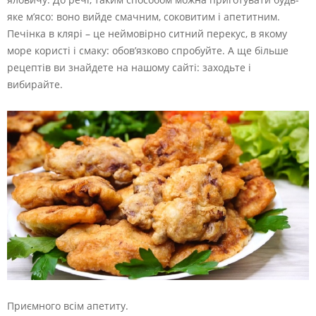
яке м’ясо: воно вийде смачним, соковитим і апетитним.
Печінка в клярі – це неймовірно ситний перекус, в якому
море користі і смаку: обов’язково спробуйте. А ще більше
рецептів ви знайдете на нашому сайті: заходьте і
вибирайте.
Приємного всім апетиту.