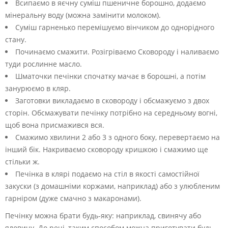
Всипаємо в яєчну суміш пшеничне борошно, додаємо
мінеральну воду (можна замінити молоком).
Суміш гарненько перемішуємо вінчиком до однорідного
стану.
Починаємо смажити. Розігріваємо Сковороду і наливаємо
туди рослинне масло.
Шматочки печінки спочатку мачає в борошні, а потім
занурюємо в кляр.
Заготовки викладаємо в сковороду і обсмажуємо з двох
сторін. Обсмажувати печінку потрібно на середньому вогні,
щоб вона присмажився вся.
Смажимо хвилини 2 або 3 з одного боку, перевертаємо на
інший бік. Накриваємо сковороду кришкою і смажимо ще
стільки ж.
Печінка в клярі подаємо на стіл в якості самостійної
закуски (з домашніми коржами, наприклад) або з улюбленим
гарніром (дуже смачно з макаронами).
Печінку можна брати будь-яку: наприклад, свинячу або
яловичу. До речі, таким способом можна приготувати будь-