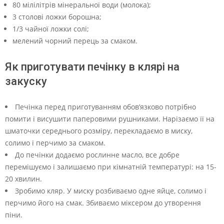
80 мілілітрів мінеральної води (молока);
3 столові ложки борошна;
1/3 чайної ложки солі;
мелений чорний перець за смаком.
Як приготувати печінку в клярі на
закуску
Печінка перед приготуванням обов’язково потрібно
помити і висушити паперовими рушниками. Нарізаємо її на
шматочки середнього розміру, перекладаємо в миску,
солимо і перчимо за смаком.
До печінки додаємо рослинне масло, все добре
перемішуємо і залишаємо при кімнатній температурі: на 15-
20 хвилин.
Зробимо кляр. У миску розбиваємо одне яйце, солимо і
перчимо його на смак. Збиваємо міксером до утворення
піни.